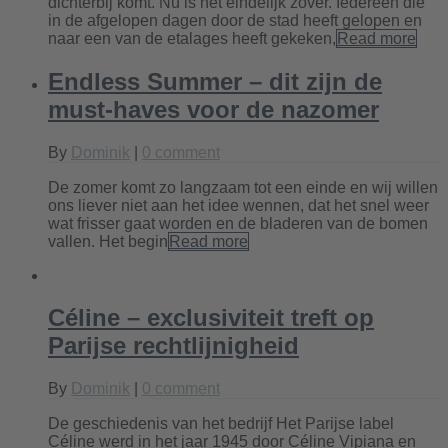
dichterbij komt. Nu is het eindelijk zover. Iedereen die
in de afgelopen dagen door de stad heeft gelopen en
naar een van de etalages heeft gekeken,
Read more
Endless Summer – dit zijn de
must-haves voor de nazomer
By
Dominik
|
0 comment
De zomer komt zo langzaam tot een einde en wij willen
ons liever niet aan het idee wennen, dat het snel weer
wat frisser gaat worden en de bladeren van de bomen
vallen. Het begin
Read more
Céline – exclusiviteit treft op
Parijse rechtlijnigheid
By
Dominik
|
0 comment
De geschiedenis van het bedrijf Het Parijse label
Céline werd in het jaar 1945 door Céline Vipiana en