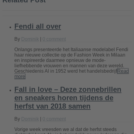
Fendi all over
By
Dominik
|
0 comment
Onlangs presenteerde het Italiaanse modelabel Fendi
haar nieuwe collectie op de Fashion Week in Milaan
en inspireerde daarmee opnieuw de mode-
liefhebbende vrouwen en mannen van deze wereld.
Geschiedenis Al in 1952 werd het handelsbedrijf
Read
more
Fall in love – Deze zonnebrillen
en sneakers horen tijdens de
herfst van 2018 samen
By
Dominik
|
0 comment
Vorige week vreesden we al dat de herfst steeds