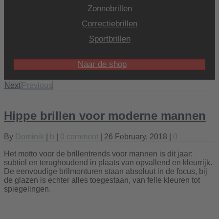
Zonnebrillen
Correctiebrillen
Sportbrillen
Naar de shop
Next
Previous
Hippe brillen voor moderne mannen
By
Dominik
|
b
|
0 comment
| 26 February, 2018 |
0
Het motto voor de brillentrends voor mannen is dit jaar:
subtiel en terughoudend in plaats van opvallend en kleurrijk.
De eenvoudige brilmonturen staan absoluut in de focus, bij
de glazen is echter alles toegestaan, van felle kleuren tot
spiegelingen.