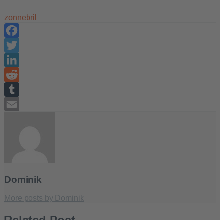
zonnebril
Facebook
Twitter
LinkedIn
Reddit
Tumblr
Email
Dominik
More posts by Dominik
Related Post