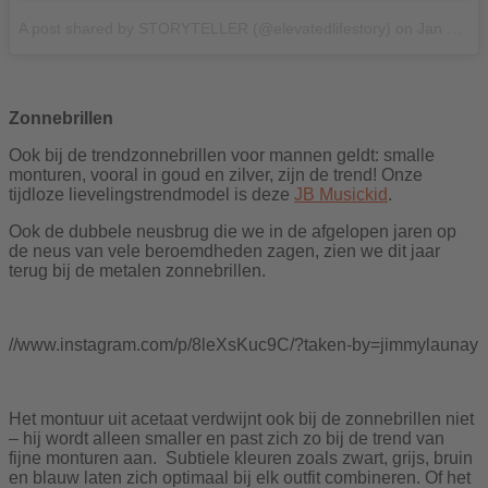
A post shared by STORYTELLER (@elevatedlifestory)
on
Jan 19, 2017 at 6:42am PST
Zonnebrillen
Ook bij de trendzonnebrillen voor mannen geldt: smalle
monturen, vooral in goud en zilver, zijn de trend! Onze
tijdloze lievelingstrendmodel is deze
JB Musickid
.
Ook de dubbele neusbrug die we in de afgelopen jaren op
de neus van vele beroemdheden zagen, zien we dit jaar
terug bij de metalen zonnebrillen.
//www.instagram.com/p/8leXsKuc9C/?taken-by=jimmylaunay
Het montuur uit acetaat verdwijnt ook bij de zonnebrillen niet
– hij wordt alleen smaller en past zich zo bij de trend van
fijne monturen aan. Subtiele kleuren zoals zwart, grijs, bruin
en blauw laten zich optimaal bij elk outfit combineren. Of het