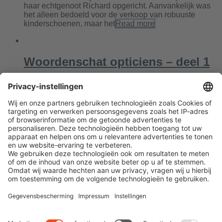
haar echtgenoot Richard opgericht. Aanvankelijk was
het alleen bedoeld voor de verkoop van robuuste
kinderschoenen, maar het
Read more
Woordenschat opticiens – deel 1
By
Dominik
|
0 comment
In dit eerste deel willen we jullie begrippen uitleggen
die worden gebruikt door opticiens, die met de
verschillende soorten brillenmodellen en
brillenontwerpen te maken hebben. Brilmontuur Het
aanbod aan brilmonturen is enorm. Tegenwoordig
zijn
Read more
Leave a Comment
You must be
logged in
to post a comment.
Next
Previous
Search