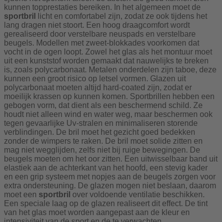
kunnen topprestaties bereiken. In het algemeen moet de
sportbril
licht en comfortabel zijn, zodat ze ook tijdens het
lang dragen niet stoort. Een hoog draagcomfort wordt
gerealiseerd door verstelbare neuspads en verstelbare
beugels. Modellen met zweet-blokkades voorkomen dat
vocht in de ogen loopt. Zowel het glas als het montuur moet
uit een kunststof worden gemaakt dat nauwelijks te breken
is, zoals polycarbonaat. Metalen onderdelen zijn taboe, deze
kunnen een groot risico op letsel vormen. Glazen uit
polycarbonaat moeten altijd hard-coated zijn, zodat er
moeilijk krassen op kunnen komen. Sportbrillen hebben een
gebogen vorm, dat dient als een beschermend schild. Ze
houdt niet alleen wind en water weg, maar beschermen ook
tegen gevaarlijke Uv-stralen en minimaliseren storende
verblindingen. De bril moet het gezicht goed bedekken
zonder de wimpers te raken. De bril moet solide zitten en
mag niet wegglijden, zelfs niet bij ruige bewegingen. De
beugels moeten om het oor zitten. Een uitwisselbaar band uit
elastiek aan de achterkant van het hoofd, een stevig kader
en een grip systeem met nopjes aan de beugels zorgen voor
extra ondersteuning. De glazen mogen niet beslaan, daarom
moet een
sportbril
over voldoende ventilatie beschikken.
Een speciale laag op de glazen realiseert dit effect. De tint
van het glas moet worden aangepast aan de kleur en
intensiviteit van de sport en de te verwachten