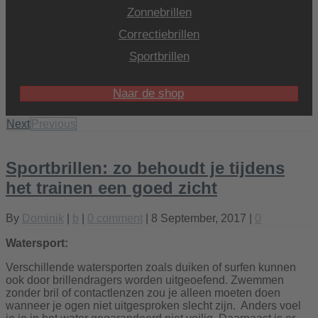
Zonnebrillen
Correctiebrillen
Sportbrillen
Naar de shop
Next
Previous
Sportbrillen: zo behoudt je tijdens
het trainen een goed zicht
By
Dominik
|
b
|
0 comment
| 8 September, 2017 |
0
Watersport:
Verschillende watersporten zoals duiken of surfen kunnen
ook door brillendragers worden uitgeoefend. Zwemmen
zonder bril of contactlenzen zou je alleen moeten doen
wanneer je ogen niet uitgesproken slecht zijn. Anders voel