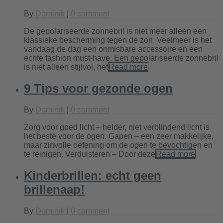
By
Dominik
|
0 comment
De gepolariseerde zonnebril is niet meer alleen een
klassieke bescherming tegen de zon. Veelmeer is het
vandaag de dag een onmisbare accessoire en een
echte fashion must-have. Een gepolariseerde zonnebril
is niet alleen stijlvol, het
Read more
9 Tips voor gezonde ogen
By
Dominik
|
0 comment
Zorg voor goed licht – helder, niet verblindend licht is
het beste voor de ogen. Gapen – een zeer makkelijke,
maar zinvolle oefening om de ogen te bevochtigen en
te reinigen. Verduisteren – Door deze
Read more
Kinderbrillen: echt geen
brillenaap!
By
Dominik
|
0 comment