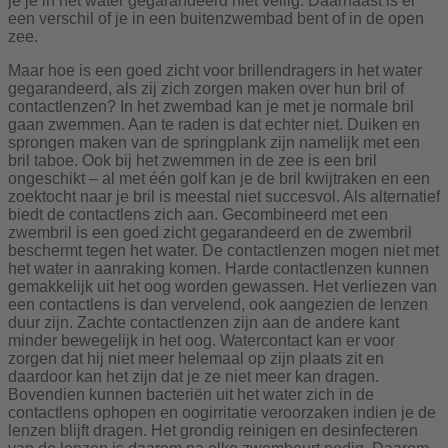
je je in het water gegarandeerd niet veilig. Daarnaast is er
een verschil of je in een buitenzwembad bent of in de open
zee.
Maar hoe is een goed zicht voor brillendragers in het water
gegarandeerd, als zij zich zorgen maken over hun bril of
contactlenzen? In het zwembad kan je met je normale bril
gaan zwemmen. Aan te raden is dat echter niet. Duiken en
sprongen maken van de springplank zijn namelijk met een
bril taboe. Ook bij het zwemmen in de zee is een bril
ongeschikt – al met één golf kan je de bril kwijtraken en een
zoektocht naar je bril is meestal niet succesvol. Als alternatief
biedt de contactlens zich aan. Gecombineerd met een
zwembril is een goed zicht gegarandeerd en de zwembril
beschermt tegen het water. De contactlenzen mogen niet met
het water in aanraking komen. Harde contactlenzen kunnen
gemakkelijk uit het oog worden gewassen. Het verliezen van
een contactlens is dan vervelend, ook aangezien de lenzen
duur zijn. Zachte contactlenzen zijn aan de andere kant
minder bewegelijk in het oog. Watercontact kan er voor
zorgen dat hij niet meer helemaal op zijn plaats zit en
daardoor kan het zijn dat je ze niet meer kan dragen.
Bovendien kunnen bacteriën uit het water zich in de
contactlens ophopen en oogirritatie veroorzaken indien je de
lenzen blijft dragen. Het grondig reinigen en desinfecteren