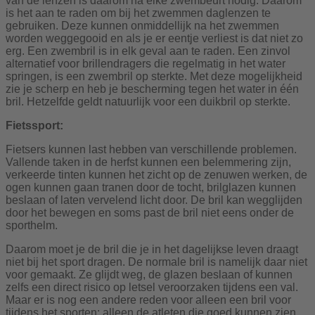
van de lenzen is daarom na elke zwembeurt nodig. Daarom
is het aan te raden om bij het zwemmen daglenzen te
gebruiken. Deze kunnen onmiddellijk na het zwemmen
worden weggegooid en als je er eentje verliest is dat niet zo
erg. Een zwembril is in elk geval aan te raden. Een zinvol
alternatief voor brillendragers die regelmatig in het water
springen, is een zwembril op sterkte. Met deze mogelijkheid
zie je scherp en heb je bescherming tegen het water in één
bril. Hetzelfde geldt natuurlijk voor een duikbril op sterkte.
Fietssport:
Fietsers kunnen last hebben van verschillende problemen.
Vallende taken in de herfst kunnen een belemmering zijn,
verkeerde tinten kunnen het zicht op de zenuwen werken, de
ogen kunnen gaan tranen door de tocht, brilglazen kunnen
beslaan of laten vervelend licht door. De bril kan wegglijden
door het bewegen en soms past de bril niet eens onder de
sporthelm.
Daarom moet je de bril die je in het dagelijkse leven draagt
niet bij het sport dragen. De normale bril is namelijk daar niet
voor gemaakt. Ze glijdt weg, de glazen beslaan of kunnen
zelfs een direct risico op letsel veroorzaken tijdens een val.
Maar er is nog een andere reden voor alleen een bril voor
tijdens het sporten: alleen de atleten die goed kunnen zien