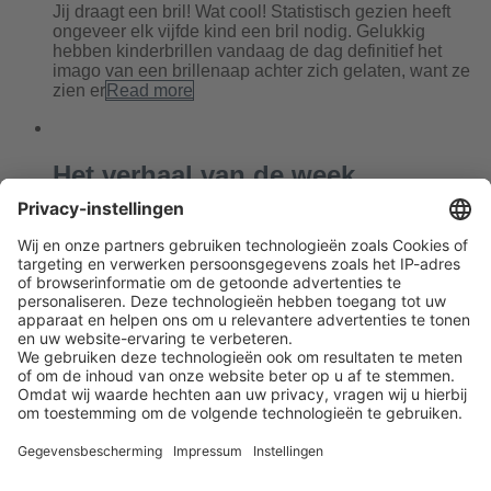
Jij draagt een bril! Wat cool! Statistisch gezien heeft
ongeveer elk vijfde kind een bril nodig. Gelukkig
hebben kinderbrillen vandaag de dag definitief het
imago van een brillenaap achter zich gelaten, want ze
zien er
Read more
Het verhaal van de week
By
Dominik
|
0 comment
De blog van vandaag ziet er deze keer wat anders uit.
We krijgen vaak verhalen van Edel-Optics klanten
toegestuurd die onze dag helemaal goed maakt.
Precies om die reden doen wij elke dag op het
Read
more
Leave a Comment
You must be
logged in
to post a comment.
Next
Previous