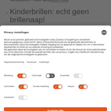
Kinderbrillen: echt geen
brillenaap!
By
Dominik
|
0 comment
Jij draagt een bril! Wat cool! Statistisch gezien heeft ongeveer
elk vijfde kind een bril nodig. Gelukkig hebben kinderbrillen
vandaag de dag definitief het imago van een brillenaap achter
zich gelaten, want ze zien er
Read more
Next
Previous
Search
Recent Posts
De 10 beste gepolariseerde zonnebrillen om te vissen en bij
andere watersporten
7 mythes over onze ogen: feit of fake news?
TRENDWATCH: Max Mara Mon Cœur