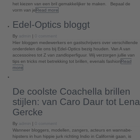
het kiezen van een bril gemakkelijker te maken. Bepaal de
vorm van je
Read more
Edel-Optics bloggt
By
admin
|
0 comment
Hier bloggen medewerkers en gastschrijvers over verschillende
onderdelen die ons bij Edel-Optics bezig houden. Van A van
accessoires tot Z van zandloperfiguur. Wij verzorgen jullie van
tips en tricks met betrekking tot brillen, evenals fashion
Read
more
De coolste Coachella brillen
stijlen: van Caro Daur tot Lena
Gercke
By
admin
|
0 comment
Wanneer bloggers, modellen, zangers, acteurs en wannabe-
hipsters in hun hippie jurk richting Indio in Californië gaan, is