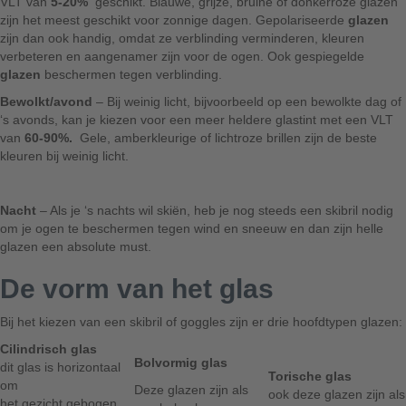
VLT van
5-20%
geschikt. Blauwe, grijze, bruine of donkerroze glazen
zijn het meest geschikt voor zonnige dagen. Gepolariseerde
glazen
zijn dan ook handig, omdat ze verblinding verminderen, kleuren
verbeteren en aangenamer zijn voor de ogen. Ook gespiegelde
glazen
beschermen tegen verblinding.
Bewolkt/avond
– Bij weinig licht, bijvoorbeeld op een bewolkte dag of
‘s avonds, kan je kiezen voor een meer heldere glastint met een VLT
van
60-90%.
Gele, amberkleurige of lichtroze brillen zijn de beste
kleuren bij weinig licht.
Nacht
– Als je ‘s nachts wil skiën, heb je nog steeds een skibril nodig
om je ogen te beschermen tegen wind en sneeuw en dan zijn helle
glazen een absolute must.
De vorm van het glas
Bij het kiezen van een skibril of goggles zijn er drie hoofdtypen glazen:
Cilindrisch glas
Bolvormig glas
dit glas is horizontaal
Torische glas
om
Deze glazen zijn als
ook deze glazen zijn als
het gezicht gebogen,