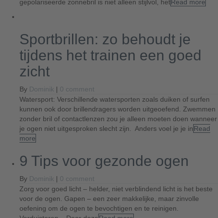
gepolariseerde zonnebril is niet alleen stijlvol, het
Read more
Sportbrillen: zo behoudt je
tijdens het trainen een goed
zicht
By
Dominik
|
0 comment
Watersport: Verschillende watersporten zoals duiken of surfen
kunnen ook door brillendragers worden uitgeoefend. Zwemmen
zonder bril of contactlenzen zou je alleen moeten doen wanneer
je ogen niet uitgesproken slecht zijn. Anders voel je je in
Read
more
9 Tips voor gezonde ogen
By
Dominik
|
0 comment
Zorg voor goed licht – helder, niet verblindend licht is het beste
voor de ogen. Gapen – een zeer makkelijke, maar zinvolle
oefening om de ogen te bevochtigen en te reinigen.
Verduisteren – Door deze
Read more