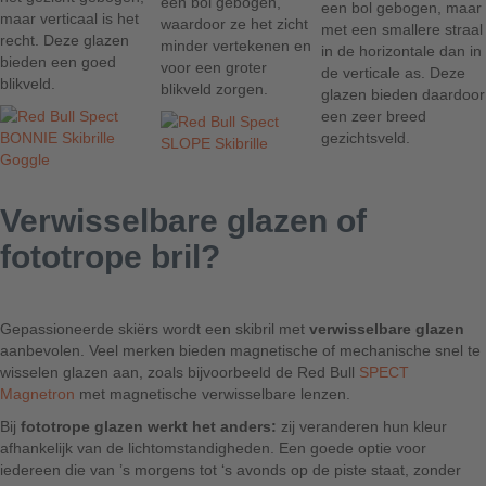
een bol gebogen,
een bol gebogen, maar
maar verticaal is het
waardoor ze het zicht
met een smallere straal
recht. Deze glazen
minder vertekenen en
in de horizontale dan in
bieden een goed
voor een groter
de verticale as. Deze
blikveld.
blikveld zorgen.
glazen bieden daardoor
een zeer breed
gezichtsveld.
Verwisselbare glazen of
fototrope bril?
Gepassioneerde skiërs wordt een skibril met
verwisselbare glazen
aanbevolen. Veel merken bieden magnetische of mechanische snel te
wisselen glazen aan, zoals bijvoorbeeld de Red Bull
SPECT
Magnetron
met magnetische verwisselbare lenzen.
Bij
fototrope glazen werkt het anders:
zij veranderen hun kleur
afhankelijk van de lichtomstandigheden. Een goede optie voor
iedereen die van ’s morgens tot ‘s avonds op de piste staat, zonder