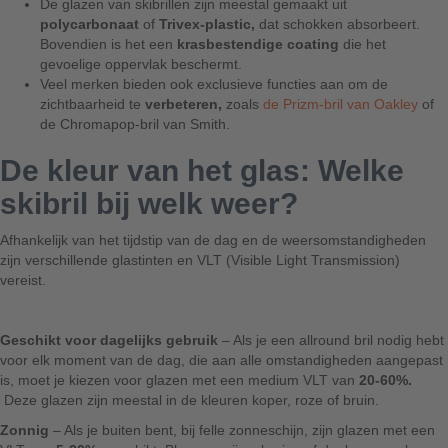
De glazen van skibrillen zijn meestal gemaakt uit
polycarbonaat
of
Trivex-plastic,
dat schokken absorbeert.
Bovendien is het een
krasbestendige coating
die het
gevoelige oppervlak beschermt.
Veel merken bieden ook exclusieve functies aan om de
zichtbaarheid te
verbeteren,
zoals
de Prizm-bril van Oakley
of
de Chromapop-bril van Smith.
De kleur van het glas: Welke
skibril bij welk weer?
Afhankelijk van het tijdstip van de dag en de weersomstandigheden
zijn verschillende glastinten en VLT (Visible Light Transmission)
vereist.
Geschikt voor dagelijks gebruik
– Als je een allround bril nodig hebt
voor elk moment van de dag, die aan alle omstandigheden aangepast
is, moet je kiezen voor glazen met een medium VLT van
20-60%.
Deze glazen zijn meestal in de kleuren koper, roze of bruin.
Zonnig
– Als je buiten bent, bij felle zonneschijn, zijn glazen met een