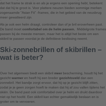
dat het frame te strak is en als je ergens een opening hebt, betekent
dat dat hij te groot is. Voor plattere neuzen bieden sommige merken
zogenaamde “Asian Fit” -frames, die in het gebied van de neusbrug
meer gewatteerd zijn.
Als je ook een helm draagt, controleer dan of je bril eroverheen past.
De band moet
comfortabel om de helm passen.
Middelgrote frames
passen bij de meeste mensen, maar het is altijd het beste om een
skibril te passen voordat je de definitieve beslissing neemt.
Ski-zonnebrillen of skibrillen –
wat is beter?
Over het algemeen biedt een skibril
meer
bescherming, houdt hij het
gezicht
warmer
en heeft hij een breder
gezichtsveld
dan een
zonnebril. Het bandje zorgt ervoor, dat hij op je gezicht blijft zitten,
zodat je je geen zorgen hoeft te maken dat hij af zou vallen tijdens het
skiën. De band past ook comfortabel over je helm en drukt daardoor
niet op het hoofd. Een skibril kan echter gemakkelijk beslaan en is
groter om te vervoeren.