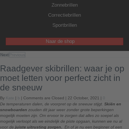
Zonnebrillen
Correctiebrillen
Sportbrillen
Naar de shop
Next
Previous
Raadgever skibrillen: waar je op
moet letten voor perfect zicht in
de sneeuw
By
Kate
|
b
|
Comments are Closed
| 22 October, 2021 |
0
De temperaturen dalen, de voorpret op de sneeuw stijgt.
Skiën en
snowboarden
zouden dit jaar weer zonder grote beperkingen
mogelijk moeten zijn. Om ervoor te zorgen dat alles zo soepel als
mogelijk verloopt als we eindelijk de piste opgaan, kunnen we nu al
voor de
juiste uitrusting zorgen.
En of je nu een beginner of een