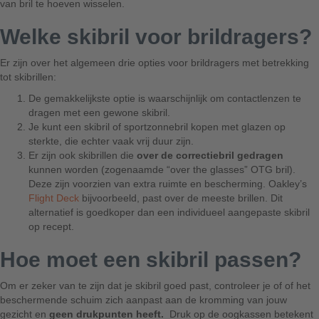
van bril te hoeven wisselen.
Welke skibril voor brildragers?
Er zijn over het algemeen drie opties voor brildragers met betrekking
tot skibrillen:
De gemakkelijkste optie is waarschijnlijk om contactlenzen te
dragen met een gewone skibril.
Je kunt een skibril of sportzonnebril kopen met glazen op
sterkte, die echter vaak vrij duur zijn.
Er zijn ook skibrillen die
over de correctiebril gedragen
kunnen worden (zogenaamde “over the glasses” OTG bril).
Deze zijn voorzien van extra ruimte en bescherming. Oakley’s
Flight Deck
bijvoorbeeld, past over de meeste brillen. Dit
alternatief is goedkoper dan een individueel aangepaste skibril
op recept.
Hoe moet een skibril passen?
Om er zeker van te zijn dat je skibril goed past, controleer je of of het
beschermende schuim zich aanpast aan de kromming van jouw
gezicht en
geen drukpunten heeft.
Druk op de oogkassen betekent