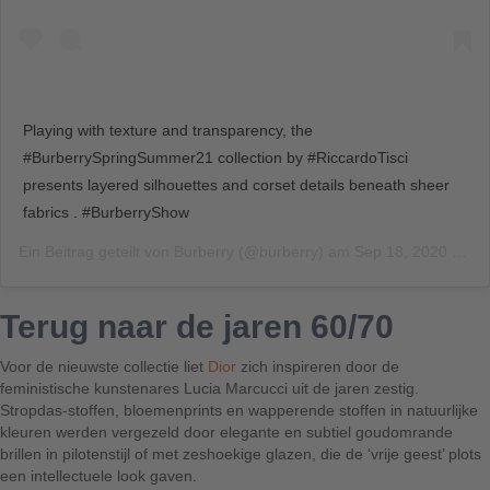
Playing with texture and transparency, the
#BurberrySpringSummer21 collection by #RiccardoTisci
presents layered silhouettes and corset details beneath sheer
fabrics . #BurberryShow
Ein Beitrag geteilt von
Burberry
(@burberry) am
Sep 18, 2020 um 11:14 PDT
Terug naar de jaren 60/70
Voor de nieuwste collectie liet
Dior
zich inspireren door de
feministische kunstenares Lucia Marcucci uit de jaren zestig.
Stropdas-stoffen, bloemenprints en wapperende stoffen in natuurlijke
kleuren werden vergezeld door elegante en subtiel goudomrande
brillen in pilotenstijl of met zeshoekige glazen, die de ‘vrije geest’ plots
een intellectuele look gaven.