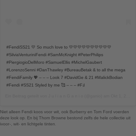
#FendiSS21 💛 So much love to 💛💛💛💛💛💛💛💛💛💛
#SilviaVenturiniFendi #SamMcKnight #PeterPhilips
#PiergiogioDelMoro #SamuelEllis #MichelGaubert
#LorenzoSenni #DanThawley #BureauBetak & to all the mega
#FendiFamily 💖 – – – Look 7 #DavidGe & 21 #MalickBodian
#Fendi #SS21 Styled by me 🥰 – – – #FℲ
Ein Beitrag geteilt von
J u l i a n G a n i o
(@ganio) am
Okt 1, 2020 um 3:52 PDT
Niet alleen Fendi koos voor wit, ook Burberry en Tom Ford voerden
deze look op. En bij Thom Browne bestond zelfs de hele collectie uit
ivoor-, wit- en lichtgele tinten.