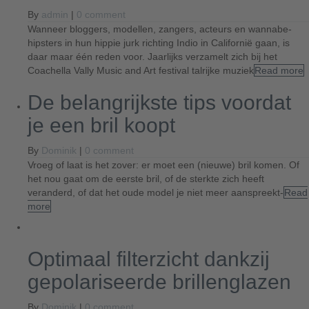
By
admin
|
0 comment
Wanneer bloggers, modellen, zangers, acteurs en wannabe-
hipsters in hun hippie jurk richting Indio in Californië gaan, is
daar maar één reden voor. Jaarlijks verzamelt zich bij het
Coachella Vally Music and Art festival talrijke muziek
Read more
De belangrijkste tips voordat
je een bril koopt
By
Dominik
|
0 comment
Vroeg of laat is het zover: er moet een (nieuwe) bril komen. Of
het nou gaat om de eerste bril, of de sterkte zich heeft
veranderd, of dat het oude model je niet meer aanspreekt-
Read
more
Optimaal filterzicht dankzij
gepolariseerde brillenglazen
By
Dominik
|
0 comment