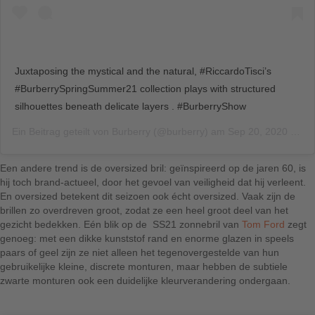
Juxtaposing the mystical and the natural, #RiccardoTisci’s
#BurberrySpringSummer21 collection plays with structured
silhouettes beneath delicate layers . #BurberryShow
Ein Beitrag geteilt von
Burberry
(@burberry) am
Sep 20, 2020 um 11:46 PDT
Een andere trend is de oversized bril: geïnspireerd op de jaren 60, is
hij toch brand-actueel, door het gevoel van veiligheid dat hij verleent.
En oversized betekent dit seizoen ook écht oversized. Vaak zijn de
brillen zo overdreven groot, zodat ze een heel groot deel van het
gezicht bedekken. Eén blik op de SS21 zonnebril van
Tom Ford
zegt
genoeg: met een dikke kunststof rand en enorme glazen in speels
paars of geel zijn ze niet alleen het tegenovergestelde van hun
gebruikelijke kleine, discrete monturen, maar hebben de subtiele
zwarte monturen ook een duidelijke kleurverandering ondergaan.