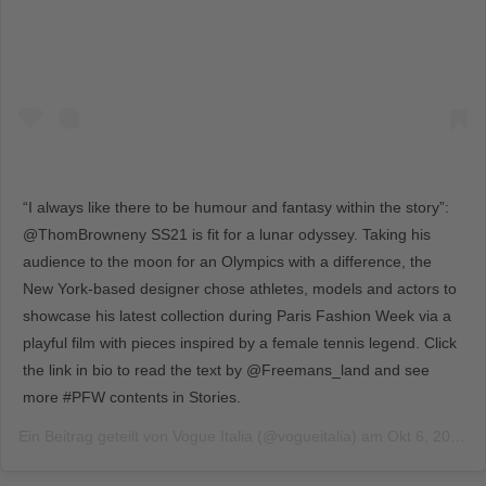
“I always like there to be humour and fantasy within the story”:
@ThomBrowneny SS21 is fit for a lunar odyssey. Taking his
audience to the moon for an Olympics with a difference, the
New York-based designer chose athletes, models and actors to
showcase his latest collection during Paris Fashion Week via a
playful film with pieces inspired by a female tennis legend. Click
the link in bio to read the text by @Freemans_land and see
more #PFW contents in Stories.
Ein Beitrag geteilt von
Vogue Italia
(@vogueitalia) am
Okt 6, 2020 um 12:29 PDT