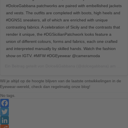
#DolceGabbana patchworks are paired with embellished jackets
and vests. The outfits are completed with boots, high heels and
#DGNS1 sneakers, all of which are enriched with unique
contrasting fabrics. A celebration of Sicily and the contrasts that
render it unique, the #DGSicilianPatchwork looks feature a
union of different colours, forms and fabrics, each one crafted
and interpreted manually by skilled hands. Watch the fashion
show on IGTV. #MFW #DGEyewear @cameramoda
Ein Beitrag geteilt von
Dolce&Gabbana
(@dolcegabbana) am
Sep 2
Wil je altijd op de hoogte blijven van de laatste ontwikkelingen in de
Eyewear-wereld, check dan regelmatig onze blog!
No tags.
Facebook
Twitter