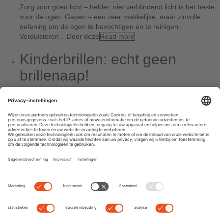
Zorg voor goed licht – helder, niet verblindend licht is het beste
voor de ogen. Gapen – een zeer makkelijke, maar zinvolle
oefening om de ogen te bevochtigen en te reinigen.
Verduisteren – Door deze
Read more
Kinderbrillen: echt geen
brillenaap!
By
Dominik
|
0 comment
Jij draagt een bril! Wat cool! Statistisch gezien heeft ongeveer
elk vijfde kind een bril nodig. Gelukkig hebben kinderbrillen
vandaag de dag definitief het imago van een brillenaap achter
zich gelaten, want ze zien er
Read more
Next
Previous
Search
Recent Posts