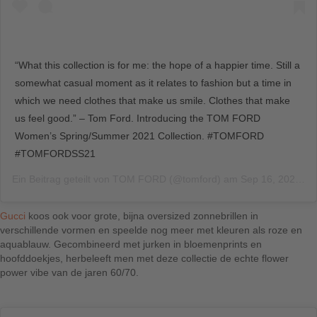
“What this collection is for me: the hope of a happier time. Still a
somewhat casual moment as it relates to fashion but a time in
which we need clothes that make us smile. Clothes that make
us feel good.” – Tom Ford. Introducing the TOM FORD
Women’s Spring/Summer 2021 Collection. #TOMFORD
#TOMFORDSS21
Ein Beitrag geteilt von
TOM FORD
(@tomford) am
Sep 16, 2020 um 4:24 PDT
Gucci
koos ook voor grote, bijna oversized zonnebrillen in
verschillende vormen en speelde nog meer met kleuren als roze en
aquablauw. Gecombineerd met jurken in bloemenprints en
hoofddoekjes, herbeleeft men met deze collectie de echte flower
power vibe van de jaren 60/70.