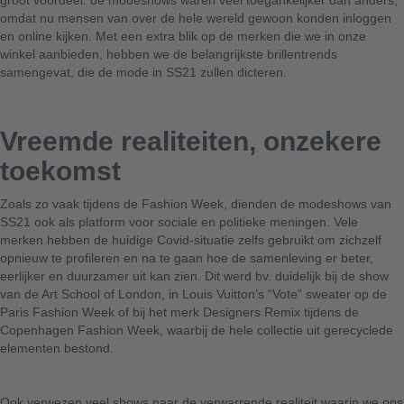
groot voordeel: de modeshows waren veel toegankelijker dan anders,
omdat nu mensen van over de hele wereld gewoon konden inloggen
en online kijken. Met een extra blik op de merken die we in onze
winkel aanbieden, hebben we de belangrijkste brillentrends
samengevat, die de mode in SS21 zullen dicteren.
Vreemde realiteiten, onzekere
toekomst
Zoals zo vaak tijdens de Fashion Week, dienden de modeshows van
SS21 ook als platform voor sociale en politieke meningen. Vele
merken hebben de huidige Covid-situatie zelfs gebruikt om zichzelf
opnieuw te profileren en na te gaan hoe de samenleving er beter,
eerlijker en duurzamer uit kan zien. Dit werd bv. duidelijk bij de show
van de Art School of London, in Louis Vuitton’s “Vote” sweater op de
Paris Fashion Week of bij het merk Designers Remix tijdens de
Copenhagen Fashion Week, waarbij de hele collectie uit gerecyclede
elementen bestond.
Ook verwezen veel shows naar de verwarrende realiteit waarin we ons