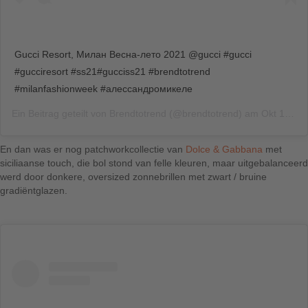
Gucci Resort, Милан Весна-лето 2021 @gucci #gucci
#gucciresort #ss21#gucciss21 #brendtotrend
#milanfashionweek #алессандромикеле
Ein Beitrag geteilt von
Brendtotrend
(@brendtotrend) am
Okt 1, 2020 um 1:33 PDT
En dan was er nog patchworkcollectie van
Dolce & Gabbana
met
siciliaanse touch, die bol stond van felle kleuren, maar uitgebalanceerd
werd door donkere, oversized zonnebrillen met zwart / bruine
gradiëntglazen.