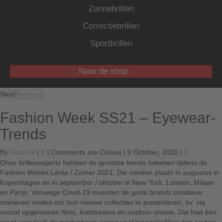
Zonnebrillen
Correctiebrillen
Sportbrillen
Naar de shop
Next
Previous
Fashion Week SS21 – Eyewear-
Trends
By
Dominik
|
b
|
Comments are Closed
| 9 October, 2020 |
0
Onze brillenexperts hebben de grootste trends bekeken tijdens de
Fashion Weeks Lente / Zomer 2021. Die vonden plaats in augustus in
Kopenhagen en in september / oktober in New York, Londen, Milaan
en Parijs. Vanwege Covid-19 moesten de grote brands creatieve
manieren vinden om hun nieuwe collecties te presenteren, bv. via
vooraf opgenomen films, livestreams en outdoor-shows. Dat had één