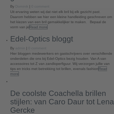
By
Dominik
|
0 comment
Uit ervaring weten wij dat niet elk bril bij elk gezicht past.
Daarom hebben we hier een kleine handleiding geschreven om
het kiezen van een bril gemakkelijker te maken. Bepaal de
vorm van je
Read more
Edel-Optics bloggt
By
admin
|
0 comment
Hier bloggen medewerkers en gastschrijvers over verschillende
onderdelen die ons bij Edel-Optics bezig houden. Van A van
accessoires tot Z van zandloperfiguur. Wij verzorgen jullie van
tips en tricks met betrekking tot brillen, evenals fashion
Read
more
De coolste Coachella brillen
stijlen: van Caro Daur tot Lena
Gercke