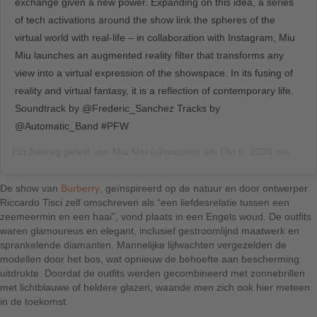
exchange given a new power. Expanding on this idea, a series
of tech activations around the show link the spheres of the
virtual world with real-life – in collaboration with Instagram, Miu
Miu launches an augmented reality filter that transforms any
view into a virtual expression of the showspace. In its fusing of
reality and virtual fantasy, it is a reflection of contemporary life.
Soundtrack by @Frederic_Sanchez Tracks by
@Automatic_Band #PFW
Ein Beitrag geteilt von
Miu Miu
(@miumiu) am
Okt 6, 2020 um 5:10 PDT
De show van
Burberry
, geïnspireerd op de natuur en door ontwerper
Riccardo Tisci zelf omschreven als “een liefdesrelatie tussen een
zeemeermin en een haai”, vond plaats in een Engels woud. De outfits
waren glamoureus en elegant, inclusief gestroomlijnd maatwerk en
sprankelende diamanten. Mannelijke lijfwachten vergezelden de
modellen door het bos, wat opnieuw de behoefte aan bescherming
uitdrukte. Doordat de outfits werden gecombineerd met zonnebrillen
met lichtblauwe of heldere glazen, waande men zich ook hier meteen
in de toekomst.