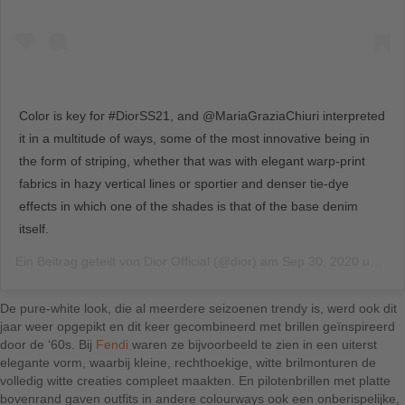
Color is key for #DiorSS21, and @MariaGraziaChiuri interpreted
it in a multitude of ways, some of the most innovative being in
the form of striping, whether that was with elegant warp-print
fabrics in hazy vertical lines or sportier and denser tie-dye
effects in which one of the shades is that of the base denim
itself.
Ein Beitrag geteilt von
Dior Official
(@dior) am
Sep 30, 2020 um 7:01 PDT
De pure-white look, die al meerdere seizoenen trendy is, werd ook dit
jaar weer opgepikt en dit keer gecombineerd met brillen geïnspireerd
door de ‘60s. Bij
Fendi
waren ze bijvoorbeeld te zien in een uiterst
elegante vorm, waarbij kleine, rechthoekige, witte brilmonturen de
volledig witte creaties compleet maakten. En pilotenbrillen met platte
bovenrand gaven outfits in andere colourways ook een onberispelijke,