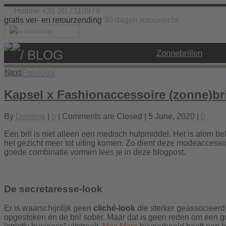
Hotline +31 20 7110979
gratis ver- en retourzending
30 dagen retourrecht
Nederlands
/ BLOG
Zonnebrillen
Next
Previous
Kapsel x Fashionaccessoire (zonne)br
By
Dominik
|
b
|
Comments are Closed
| 5 June, 2020 |
0
Een bril is niet alleen een medisch hulpmiddel. Het is alom bek
het gezicht meer tot uiting komen. Zo dient deze modeaccesso
goede combinatie vormen lees je in deze blogpost.
De secretaresse-look
Er is waarschijnlijk geen
cliché-look
die sterker geassocieerd 
opgestoken en de bril sober. Maar dat is geen reden om een grij