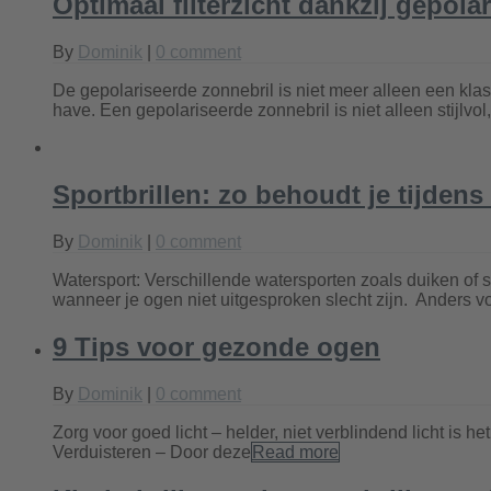
Optimaal filterzicht dankzij gepola
By
Dominik
|
0 comment
De gepolariseerde zonnebril is niet meer alleen een kl
have. Een gepolariseerde zonnebril is niet alleen stijlvol,
Sportbrillen: zo behoudt je tijdens
By
Dominik
|
0 comment
Watersport: Verschillende watersporten zoals duiken of
wanneer je ogen niet uitgesproken slecht zijn. Anders voe
9 Tips voor gezonde ogen
By
Dominik
|
0 comment
Zorg voor goed licht – helder, niet verblindend licht is
Verduisteren – Door deze
Read more