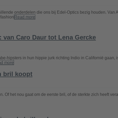
llende onderdelen die ons bij Edel-Optics bezig houden. Van A 
s fashion
Read more
n: van Caro Daur tot Lena Gercke
ipsters in hun hippie jurk richting Indio in Californië gaan, is
d more
n bril koopt
n. Of het nou gaat om de eerste bril, of de sterkte zich heeft ve