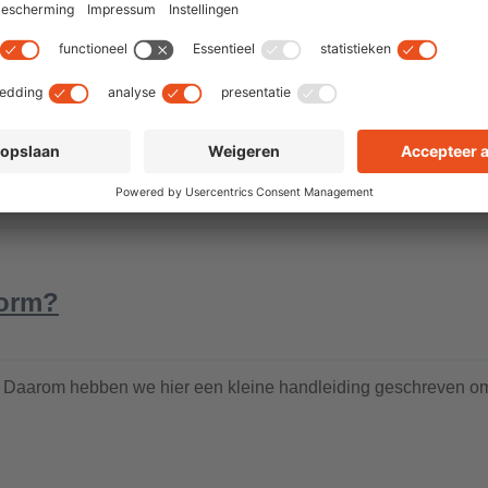
vorm?
 past. Daarom hebben we hier een kleine handleiding geschreven