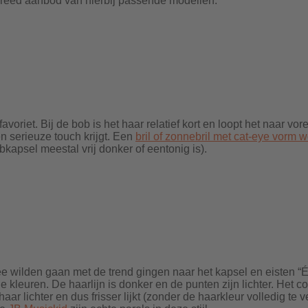
breed aanbod van hierbij passende modellen.
favoriet. Bij de bob is het haar relatief kort en loopt het naar v
en serieuze touch krijgt. Een
bril of zonnebril met cat-eye vorm w
bkapsel meestal vrij donker of eentonig is).
wilden gaan met de trend gingen naar het kapsel en eisten “Één# 
 kleuren. De haarlijn is donker en de punten zijn lichter. Het co
haar lichter en dus frisser lijkt (zonder de haarkleur volledig t