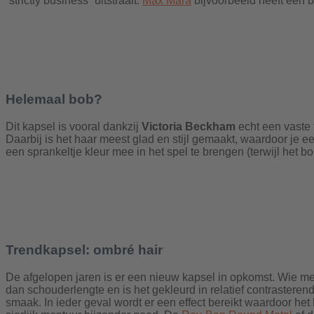
“strictly business” uitstraalt.
Max Mara
bijvoorbeeld heeft een 
Helemaal bob?
Dit kapsel is vooral dankzij
Victoria Beckham
echt een vaste 
Daarbij is het haar meest glad en stijl gemaakt, waardoor je e
een sprankeltje kleur mee in het spel te brengen (terwijl het bo
Trendkapsel: ombré hair
De afgelopen jaren is er een nieuw kapsel in opkomst. Wie mee 
dan schouderlengte en is het gekleurd in relatief contrasterende
smaak. In ieder geval wordt er een effect bereikt waardoor het 