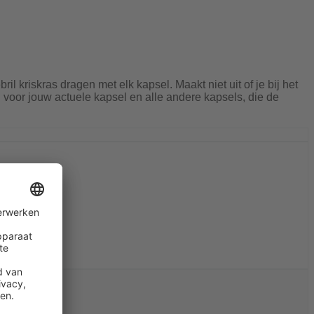
ebril kriskras dragen met elk kapsel. Maakt niet uit of je bij het
voor jouw actuele kapsel en alle andere kapsels, die de