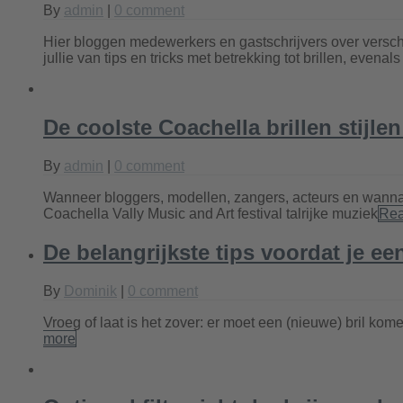
By
admin
|
0 comment
Hier bloggen medewerkers en gastschrijvers over verschi
jullie van tips en tricks met betrekking tot brillen, evenal
De coolste Coachella brillen stijle
By
admin
|
0 comment
Wanneer bloggers, modellen, zangers, acteurs en wannabe-h
Coachella Vally Music and Art festival talrijke muziek
Rea
De belangrijkste tips voordat je ee
By
Dominik
|
0 comment
Vroeg of laat is het zover: er moet een (nieuwe) bril kome
more