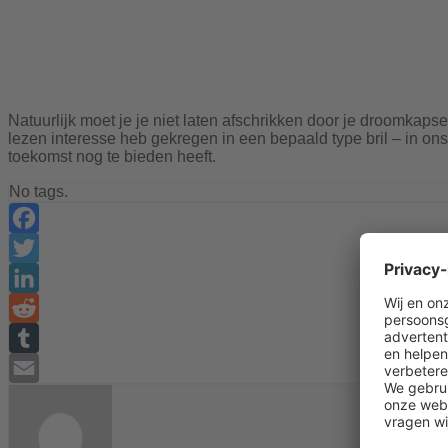
Natuurlijk moet je je niet laten afschrikken door je droomkapsel of
lezen interesse heb gekregen in een bepaald type bril – in on
toekomst nog te bieden heeft.
No tags.
Facebook
Twitter
LinkedIn
Reddit
Tumblr
Email