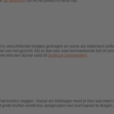
de
JB Musickid
zijn echte parels in deze stijl.
in verschillende lengtes gedragen en soms als statement zelfs e
eel van het gezicht. Als er dan een zeer kenmerkende bril of z
illen met een dunne rand of
randloze zonnebrillen
.
 met krullen zeggen. Vooral als brildrager moet je hier wat mee
et grote krullen wordt dus aangeraden een kort kapsel te dragen