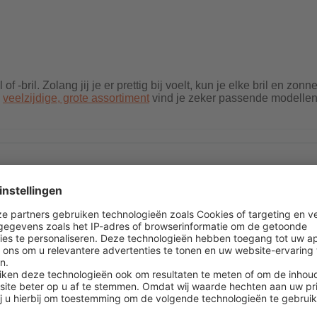
 -bril. Zolang jij je er prettig bij voelt, kun je elke bril en zonn
s
veelzijdige, grote assortiment
vind je zeker passende modellen 