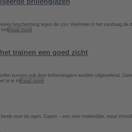
riseerde brillenglazen
assieke bescherming tegen de zon. Veelmeer is het vandaag de 
 het
Read more
 het trainen een goed zicht
 surfen kunnen ook door brillendragers worden uitgeoefend. Zw
l je je in
Read more
 het beste voor de ogen. Gapen – een zeer makkelijke, maar zinvo