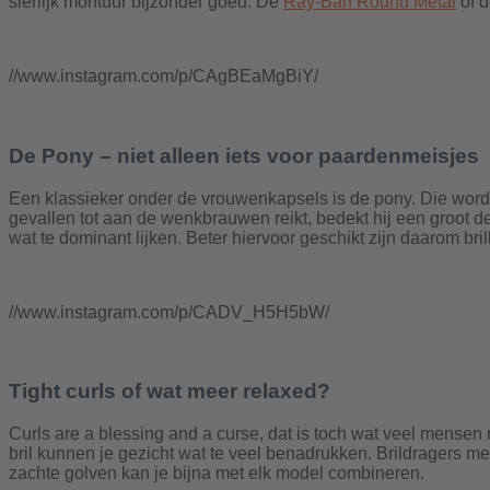
sierlijk montuur bijzonder goed. De
Ray-Ban Round Metal
of 
//www.instagram.com/p/CAgBEaMgBiY/
De Pony – niet alleen iets voor paardenmeisjes
Een klassieker onder de vrouwenkapsels is de pony. Die wordt 
gevallen tot aan de wenkbrauwen reikt, bedekt hij een groot d
wat te dominant lijken. Beter hiervoor geschikt zijn daarom br
//www.instagram.com/p/CADV_H5H5bW/
Tight curls of wat meer relaxed?
Curls are a blessing and a curse, dat is toch wat veel mensen
bril kunnen je gezicht wat te veel benadrukken. Brildragers m
zachte golven kan je bijna met elk model combineren.