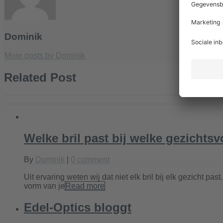
Dominik
More posts by Dominik
Related Post
Welke bril past bij welke gezichts
By
Dominik
|
0 comment
Uit ervaring weten wij dat niet elk bril bij elk gezicht
vorm van je
Read more
Edel-Optics bloggt