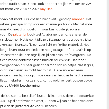
voriete outfit staan? Check ook de andere stijlen van der RB4125
sortiment van 2025 en 2026
Ray-Ban
.
n van het montuur richt zich hier overtuigend op
mannen
. Het
loze lijnenspel zorgt voor een mannelijke touch. Met het
volle
maakt u met dit model onmiskenbaar duidelijk: ik ga er
 voor. De
pilotenbril
, ook wel Aviator genoemd, is al jaren dé
in de zomer. Het is een tijdloze blikvanger en voert de hitlijsten
iekers aan.
Kunststof
is een zeer licht en flexibel materiaal. Het
 lange levensduur en biedt een hoog draagcomfort.
Bruin
is op
t een trendkleur en tegelijkertijd een absolute ‘evergreen’. De
dt een mooie contrast tussen huid en brillenkleur. Daardoor
overgang van bril naar gezicht harmonisch en netjes. Naast grijs,
en
bruin
e
glazen uw zicht het minst. Bij alle andere glazen
 ogen meer tijd nodig om de kleur van het glas te neutraliseren.
 alle zonnebrillen in onze shop, kunt u ook hier vertrouwen op de
deerde
UV400
-bescherming
.
de ‘Op sterkte bestellen’-button klikt, kunt u deze bril op sterkte
. Als u up dioptriewaarde weet, kunnen wij aan de hand van onze
pticien de juiste sterkte voor u bepalen.