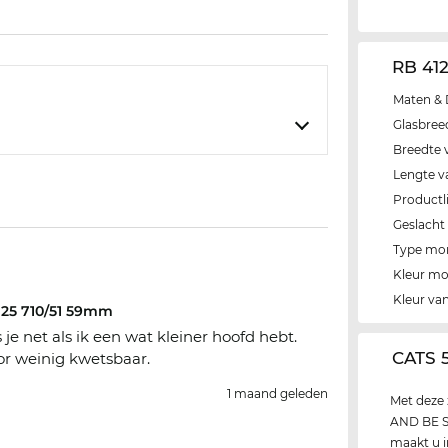
RB 41
Maten & 
Glasbree
Breedte 
Lengte v
Productli
Geslacht
Type mo
Kleur m
Kleur van
25 710/51 59mm
 je net als ik een wat kleiner hoofd hebt.
‌CATS 
or weinig kwetsbaar.
1 maand geleden
Met deze 
AND BE SE
maakt u i