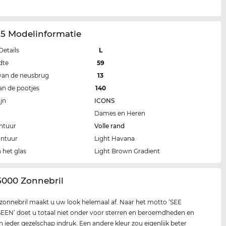
25 Modelinformatie
Details
L
dte
59
van de neusbrug
13
an de pootjes
140
jn
ICONS
Dames en Heren
ntuur
Volle rand
ontuur
Light Havana
 het glas
Light Brown Gradient
5000 Zonnebril
zonnebril maakt u uw look helemaal af. Naar het motto ‘SEE
EN’ doet u totaal niet onder voor sterren en beroemdheden en
n ieder gezelschap indruk. Een andere kleur zou eigenlijk beter