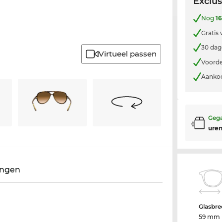
Exclus
Nog
1
Gratis
30 dag
Virtueel passen
Voorde
Aankoo
Gega
uren
ingen
Glasbre
59 mm