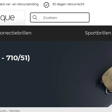
atis ver- en retourzending
30 dagen retourrecht
orrectiebrillen
Sportbrillen
 710/51)
25 - 710/51)