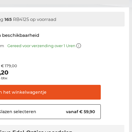
og
165
RB4125 op voorraad
n beschikbaarheid
 mm
Gereed voor verzending over 1 Uren
€ 179,00
s
,20
% btw.
In het
winkelwagentje
Glazen
selecteren
vanaf € 59,90