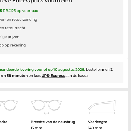
ieve Edel-Optics voordelen
65
RB4125 op voorraad
 ver- en retourzending
en retourrecht
lige prijzen
p op rekening
randeerde levering voor of op
10 augustus 2026
:
bestel binnen
2
 en 58 minuten
en kies
UPS-Express
aan de kassa.
edte
Breedte van de neusbrug
Veerlengte
13 mm
140 mm