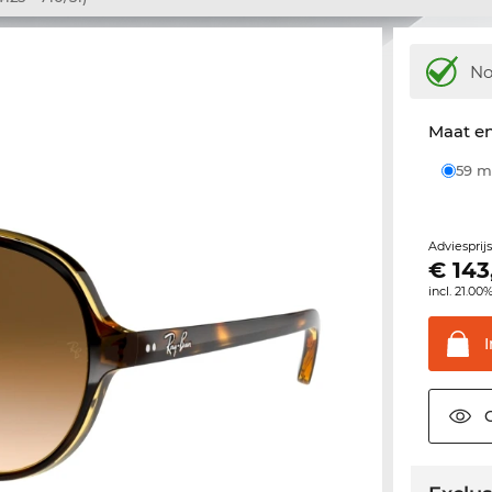
N
Maat e
59
Adviesprij
€
143
incl. 21.00