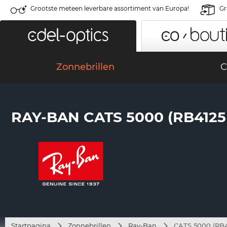
Grootste meteen leverbare assortiment van Europa!
Gr
Zonnebrillen
C
RAY-BAN CATS 5000 (RB4125 -
Startpagina
Zonnebrillen
Ray-Ban
CATS 5000 (RB41