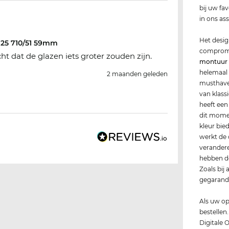
bij uw fa
in ons as
Het desig
25 710/51 59mm
compromis
t dat de glazen iets groter zouden zijn.
montuur
helemaal
2 maanden geleden
musthave 
van klass
heeft een
dit momen
kleur bie
werkt de 
verander
hebben de
Zoals bij
gegaran
Als uw op 
bestellen
Digitale O