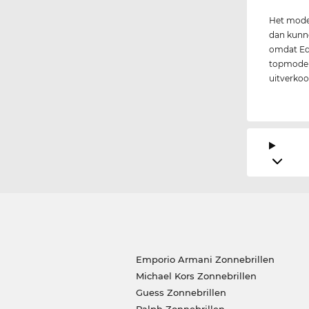
Het model
dan kunne
omdat Ede
topmodel 
uitverkoop
Emporio Armani Zonnebrillen
Michael Kors Zonnebrillen
Guess Zonnebrillen
Ralph Zonnebrillen