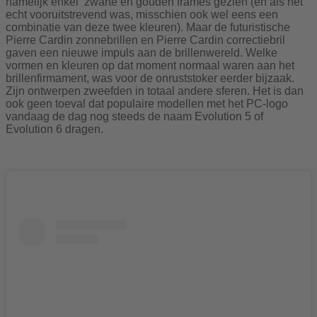
namelijk enkel zwarte en gouden frames gezien (en als het
echt vooruitstrevend was, misschien ook wel eens een
combinatie van deze twee kleuren). Maar de futuristische
Pierre Cardin zonnebrillen en Pierre Cardin correctiebril
gaven een nieuwe impuls aan de brillenwereld. Welke
vormen en kleuren op dat moment normaal waren aan het
brillenfirmament, was voor de onruststoker eerder bijzaak.
Zijn ontwerpen zweefden in totaal andere sferen. Het is dan
ook geen toeval dat populaire modellen met het PC-logo
vandaag de dag nog steeds de naam Evolution 5 of
Evolution 6 dragen.