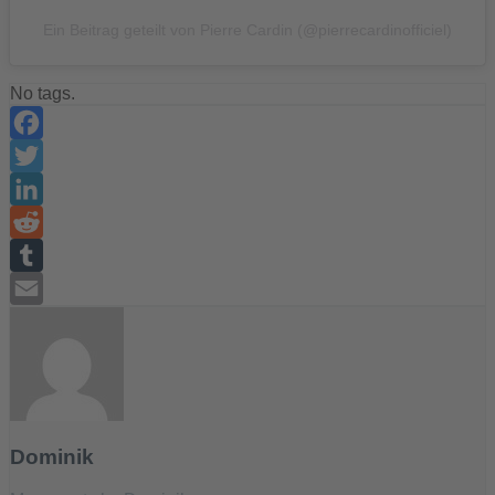
Ein Beitrag geteilt von Pierre Cardin (@pierrecardinofficiel)
No tags.
Facebook
Twitter
LinkedIn
Reddit
Tumblr
Email
Dominik