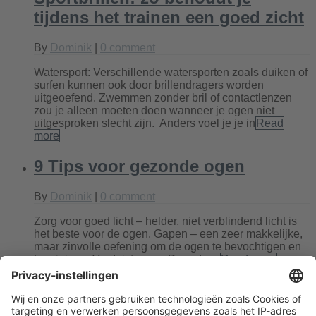
tijdens het trainen een goed zicht
By
Dominik
|
0 comment
Watersport: Verschillende watersporten zoals duiken of
surfen kunnen ook door brillendragers worden
uitgeoefend. Zwemmen zonder bril of contactlenzen
zou je alleen moeten doen wanneer je ogen niet
uitgesproken slecht zijn. Anders voel je je in
Read
more
9 Tips voor gezonde ogen
By
Dominik
|
0 comment
Zorg voor goed licht – helder, niet verblindend licht is
het beste voor de ogen. Gapen – een zeer makkelijke,
maar zinvolle oefening om de ogen te bevochtigen en
te reinigen. Verduisteren – Door deze
Read more
Kinderbrillen: echt geen
brillenaap!