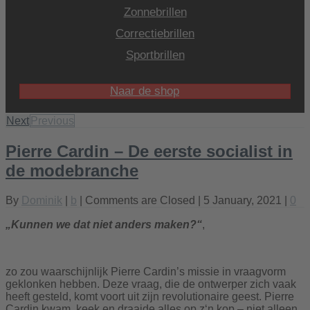
Zonnebrillen
Correctiebrillen
Sportbrillen
Naar de shop
Next
Previous
Pierre Cardin – De eerste socialist in
de modebranche
By
Dominik
|
b
|
Comments are Closed
| 5 January, 2021 |
0
„Kunnen we dat niet anders maken?“
,
zo zou waarschijnlijk Pierre Cardin’s missie in vraagvorm
geklonken hebben. Deze vraag, die de ontwerper zich vaak
heeft gesteld, komt voort uit zijn revolutionaire geest. Pierre
Cardin kwam, keek en draaide alles op z‘n kop – niet alleen