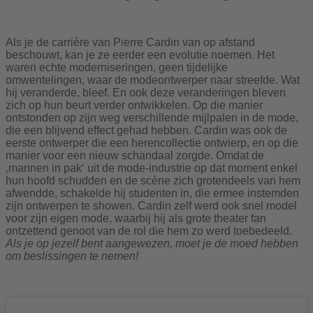
Als je de carrière van Pierre Cardin van op afstand
beschouwt, kan je ze eerder een evolutie noemen. Het
waren echte moderniseringen, geen tijdelijke
omwentelingen, waar de modeontwerper naar streefde. Wat
hij veranderde, bleef. En ook deze veranderingen bleven
zich op hun beurt verder ontwikkelen. Op die manier
ontstonden op zijn weg verschillende mijlpalen in de mode,
die een blijvend effect gehad hebben. Cardin was ook de
eerste ontwerper die een herencollectie ontwierp, en op die
manier voor een nieuw schandaal zorgde. Omdat de
‚mannen in pak‘ uit de mode-industrie op dat moment enkel
hun hoofd schudden en de scène zich grotendeels van hem
afwendde, schakelde hij studenten in, die ermee instemden
zijn ontwerpen te showen. Cardin zelf werd ook snel model
voor zijn eigen mode, waarbij hij als grote theater fan
ontzettend genoot van de rol die hem zo werd toebedeeld.
Als je op jezelf bent aangewezen, moet je de moed hebben
om beslissingen te nemen!