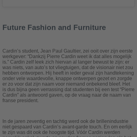
Future Fashion and Furniture
Cardin’s student, Jean Paul Gaultier, zei ooit over zijn eerste
werkgever: “Dankzij Pierre Cardin weet ik dat alles mogelijk
is.” Cardin zelf leek zich hiervan al langer bewust te zijn: er
was niets, van auto’s tot vliegtuigen, dat de visionair niet zou
hebben ontworpen. Hij heeft in ieder geval zijn handtekening
onder vele waardevolle, knappe ontwerpen gezet en zorgde
er zo voor dat zijn naam voor niemand onbekend bleef. Het
is dus bijna geen verrassing dat studenten bij een test “Pierre
Cardin” als antwoord gaven, op de vraag naar de naam van
franse president.
In de jaren zeventig en tachtig werd ook de brillenindustrie
niet gespaard van Cardin’s avant-garde touch. En om eerlijk
te zijn was dit ook de hoogste tijd. Vóór Cardin werden