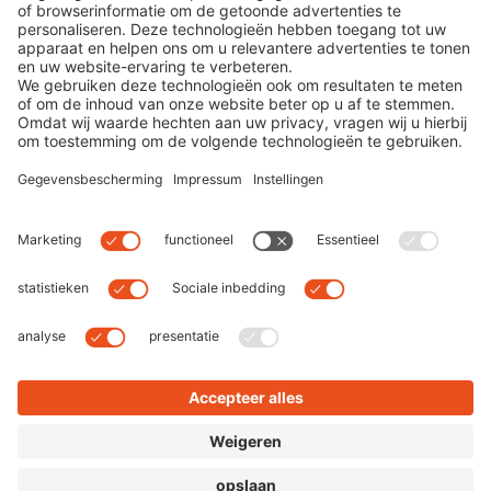
By
Dominik
|
0 comment
Jij draagt een bril! Wat cool! Statistisch gezien heeft
ongeveer elk vijfde kind een bril nodig. Gelukkig
hebben kinderbrillen vandaag de dag definitief het
imago van een brillenaap achter zich gelaten, want ze
zien er
Read more
Next
Previous
Search
Recent Posts
De 10 beste gepolariseerde zonnebrillen om te vissen
en bij andere watersporten
7 mythes over onze ogen: feit of fake news?
TRENDWATCH: Max Mara Mon Cœur
NEW IN: Hoffmann Natural Eyewear
Gold Rush: De Balmain Officier Limited Edition