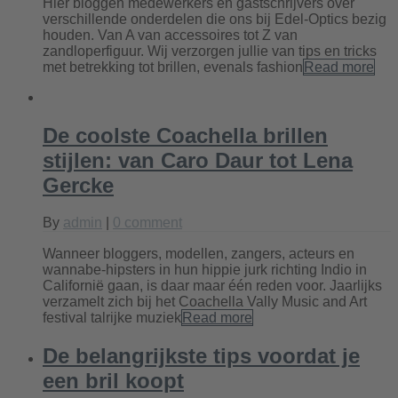
Hier bloggen medewerkers en gastschrijvers over
verschillende onderdelen die ons bij Edel-Optics bezig
houden. Van A van accessoires tot Z van
zandloperfiguur. Wij verzorgen jullie van tips en tricks
met betrekking tot brillen, evenals fashion
Read more
De coolste Coachella brillen
stijlen: van Caro Daur tot Lena
Gercke
By
admin
|
0 comment
Wanneer bloggers, modellen, zangers, acteurs en
wannabe-hipsters in hun hippie jurk richting Indio in
Californië gaan, is daar maar één reden voor. Jaarlijks
verzamelt zich bij het Coachella Vally Music and Art
festival talrijke muziek
Read more
De belangrijkste tips voordat je
een bril koopt