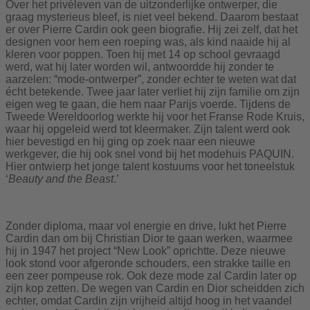
Over het privéleven van de uitzonderlijke ontwerper, die
graag mysterieus bleef, is niet veel bekend. Daarom bestaat
er over Pierre Cardin ook geen biografie. Hij zei zelf, dat het
designen voor hem een roeping was, als kind naaide hij al
kleren voor poppen. Toen hij met 14 op school gevraagd
werd, wat hij later worden wil, antwoordde hij zonder te
aarzelen: “mode-ontwerper”, zonder echter te weten wat dat
écht betekende. Twee jaar later verliet hij zijn familie om zijn
eigen weg te gaan, die hem naar Parijs voerde. Tijdens de
Tweede Wereldoorlog werkte hij voor het Franse Rode Kruis,
waar hij opgeleid werd tot kleermaker. Zijn talent werd ook
hier bevestigd en hij ging op zoek naar een nieuwe
werkgever, die hij ook snel vond bij het modehuis PAQUIN.
Hier ontwierp het jonge talent kostuums voor het toneelstuk
‘
Beauty and the Beast
.’
Zonder diploma, maar vol energie en drive, lukt het Pierre
Cardin dan om bij Christian Dior te gaan werken, waarmee
hij in 1947 het project “New Look” oprichtte. Deze nieuwe
look stond voor afgeronde schouders, een strakke taille en
een zeer pompeuse rok. Ook deze mode zal Cardin later op
zijn kop zetten. De wegen van Cardin en Dior scheidden zich
echter, omdat Cardin zijn vrijheid altijd hoog in het vaandel