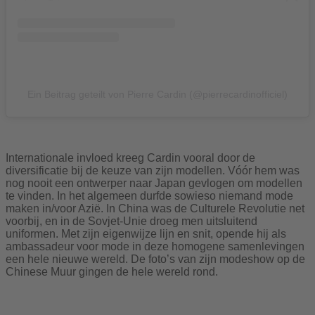
Ein Beitrag geteilt von Pierre Cardin (@pierrecardinofficiel)
Internationale invloed kreeg Cardin vooral door de
diversificatie bij de keuze van zijn modellen. Vóór hem was
nog nooit een ontwerper naar Japan gevlogen om modellen
te vinden. In het algemeen durfde sowieso niemand mode
maken in/voor Azië. In China was de Culturele Revolutie net
voorbij, en in de Sovjet-Unie droeg men uitsluitend
uniformen. Met zijn eigenwijze lijn en snit, opende hij als
ambassadeur voor mode in deze homogene samenlevingen
een hele nieuwe wereld. De foto’s van zijn modeshow op de
Chinese Muur gingen de hele wereld rond.