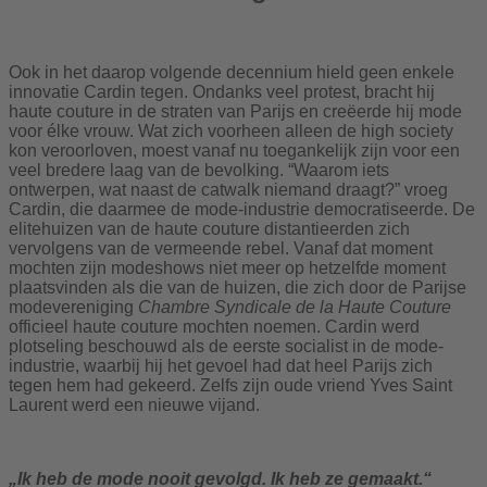
Ook in het daarop volgende decennium hield geen enkele
innovatie Cardin tegen. Ondanks veel protest, bracht hij
haute couture in de straten van Parijs en creëerde hij mode
voor élke vrouw. Wat zich voorheen alleen de high society
kon veroorloven, moest vanaf nu toegankelijk zijn voor een
veel bredere laag van de bevolking. “Waarom iets
ontwerpen, wat naast de catwalk niemand draagt?” vroeg
Cardin, die daarmee de mode-industrie democratiseerde. De
elitehuizen van de haute couture distantieerden zich
vervolgens van de vermeende rebel. Vanaf dat moment
mochten zijn modeshows niet meer op hetzelfde moment
plaatsvinden als die van de huizen, die zich door de Parijse
modevereniging
Chambre Syndicale de la Haute Couture
officieel haute couture mochten noemen. Cardin werd
plotseling beschouwd als de eerste socialist in de mode-
industrie, waarbij hij het gevoel had dat heel Parijs zich
tegen hem had gekeerd. Zelfs zijn oude vriend Yves Saint
Laurent werd een nieuwe vijand.
„Ik heb de mode nooit gevolgd. Ik heb ze gemaakt.“