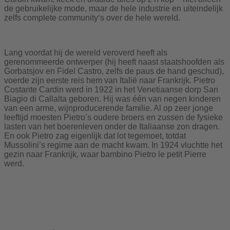
de gebruikelijke mode, maar de hele industrie en uiteindelijk
zelfs complete community‘s over de hele wereld.
Lang voordat hij de wereld veroverd heeft als
gerenommeerde ontwerper (hij heeft naast staatshoofden als
Gorbatsjov en Fidel Castro, zelfs de paus de hand geschud),
voerde zijn eerste reis hem van Italië naar Frankrijk. Pietro
Costante Cardin werd in 1922 in het Venetiaanse dorp San
Biagio di Callalta geboren. Hij was één van negen kinderen
van een arme, wijnproducerende familie. Al op zeer jonge
leeftijd moesten Pietro’s oudere broers en zussen de fysieke
lasten van het boerenleven onder de Italiaanse zon dragen.
En ook Pietro zag eigenlijk dat lot tegemoet, totdat
Mussolini’s regime aan de macht kwam. In 1924 vluchtte het
gezin naar Frankrijk, waar bambino Pietro le petit Pierre
werd.