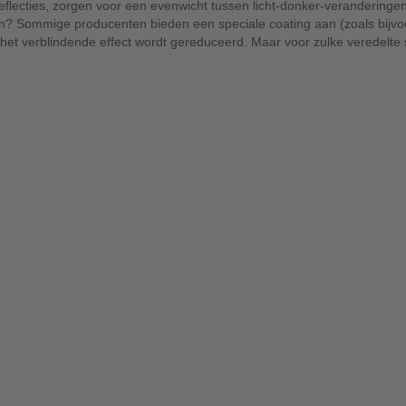
n reflecties, zorgen voor een evenwicht tussen licht-donker-veranderin
aan? Sommige producenten bieden een speciale coating aan (zoals bijv
 het verblindende effect wordt gereduceerd. Maar voor zulke veredelte s