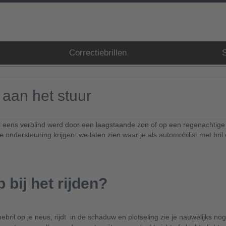
Correctiebrillen
S
 aan het stuur
e al eens verblind werd door een laagstaande zon of op een regenachti
de ondersteuning krijgen: we laten zien waar je als automobilist met bril
bij het rijden?
nebril op je neus, rijdt in de schaduw en plotseling zie je nauwelijks no