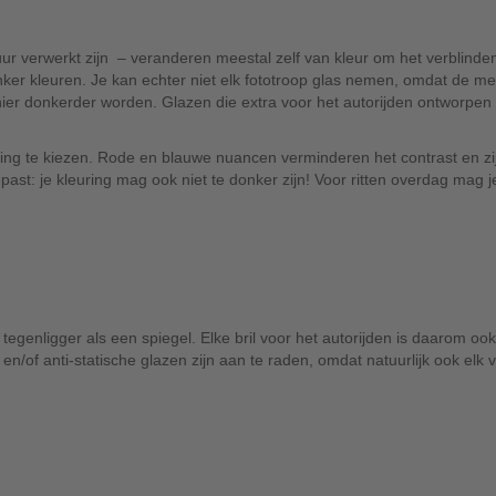
tuur verwerkt zijn – veranderen meestal zelf van kleur om het verblind
nker kleuren. Je kan echter niet elk fototroop glas nemen, omdat de me
nier donkerder worden. Glazen die extra voor het autorijden ontworpen zi
euring te kiezen. Rode en blauwe nuancen verminderen het contrast en zi
st: je kleuring mag ook niet te donker zijn! Voor ritten overdag mag j
n tegenligger als een spiegel. Elke bril voor het autorijden is daarom o
/of anti-statische glazen zijn aan te raden, omdat natuurlijk ook elk vui