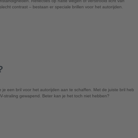
tomstandigheden. Reflecties op natte wegen of verstrooid licht van
lecht contrast – bestaan er speciale brillen voor het autorijden.
?
e een bril voor het autorijden aan te schaffen. Met de juiste bril heb
UV-straling gewapend. Beter kan je het toch niet hebben?