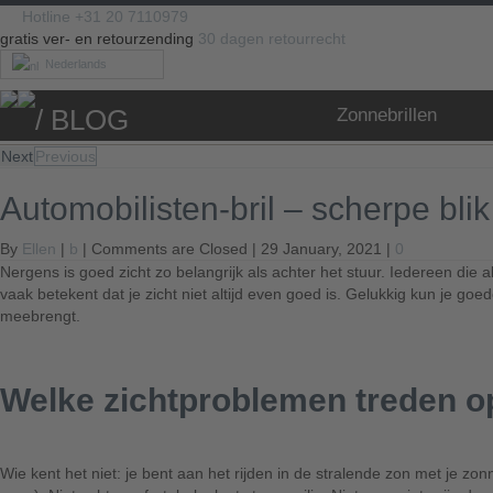
Hotline +31 20 7110979
gratis ver- en retourzending
30 dagen retourrecht
Nederlands
/ BLOG
Zonnebrillen
Next
Previous
Automobilisten-bril – scherpe blik
By
Ellen
|
b
|
Comments are Closed
| 29 January, 2021 |
0
Nergens is goed zicht zo belangrijk als achter het stuur. Iedereen di
vaak betekent dat je zicht niet altijd even goed is. Gelukkig kun je goe
meebrengt.
Welke zichtproblemen treden op 
Wie kent het niet: je bent aan het rijden in de stralende zon met je zon