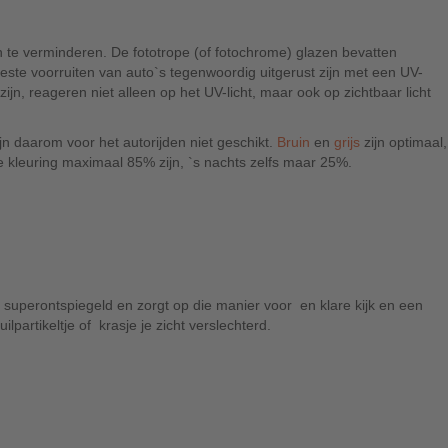
en te verminderen. De fototrope (of fotochrome) glazen bevatten
este voorruiten van auto`s tegenwoordig uitgerust zijn met een UV-
jn, reageren niet alleen op het UV-licht, maar ook op zichtbaar licht
jn daarom voor het autorijden niet geschikt.
Bruin
en
grijs
zijn optimaal,
e kleuring maximaal 85% zijn, `s nachts zelfs maar 25%.
ok superontspiegeld en zorgt op die manier voor en klare kijk en een
lpartikeltje of krasje je zicht verslechterd.