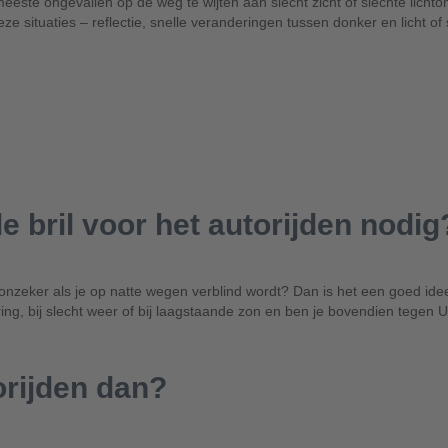
e meeste ongevallen op de weg te wijten aan slecht zicht of slechte lich
e situaties – reflectie, snelle veranderingen tussen donker en licht of s
 bril voor het autorijden nodig
onzeker als je op natte wegen verblind wordt? Dan is het een goed idee j
ring, bij slecht weer of bij laagstaande zon en ben je bovendien tegen 
orijden dan?