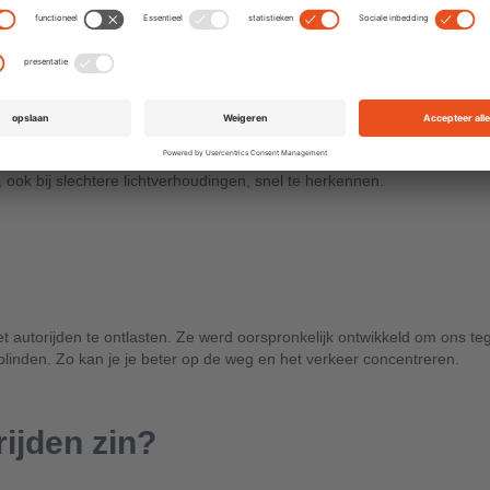
 een effect wat vooral bij watersporters met hun
gepolariseerde zonne
ook bij slechtere lichtverhoudingen, snel te herkennen.
het autorijden te ontlasten. Ze werd oorspronkelijk ontwikkeld om ons
linden. Zo kan je je beter op de weg en het verkeer concentreren.
rijden zin?