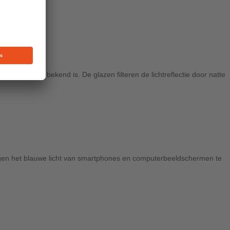
brillen
al lang bekend is. De glazen filteren de lichtreflectie door natte
 tegen het blauwe licht van smartphones en computerbeeldschermen te