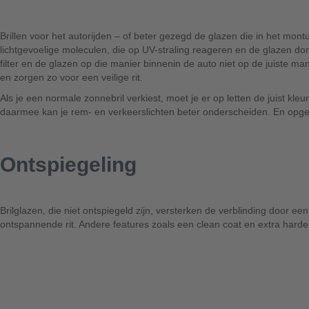
Brillen voor het autorijden – of beter gezegd de glazen die in het mon
lichtgevoelige moleculen, die op UV-straling reageren en de glazen do
filter en de glazen op die manier binnenin de auto niet op de juiste ma
en zorgen zo voor een veilige rit.
Als je een normale zonnebril verkiest, moet je er op letten de juist kl
daarmee kan je rem- en verkeerslichten beter onderscheiden. En opgepa
Ontspiegeling
Brilglazen, die niet ontspiegeld zijn, versterken de verblinding door ee
ontspannende rit. Andere features zoals een clean coat en extra harde en