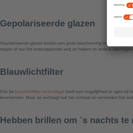
Gepolariseerde glazen
Gepolariseerde glazen bieden een grote bescherming tegen verblinden,
wegen of van het wateroppervlak weg en helpen zo andere voertuigen, 
Blauwlichtfilter
Ook de
blauwlichtfilter-technologie
biedt een mogelijkheid je ogen bij 
beschermen. Maar ze verhoogt ook het contrast en vermindert het verb
Hebben brillen om ´s nachts te 