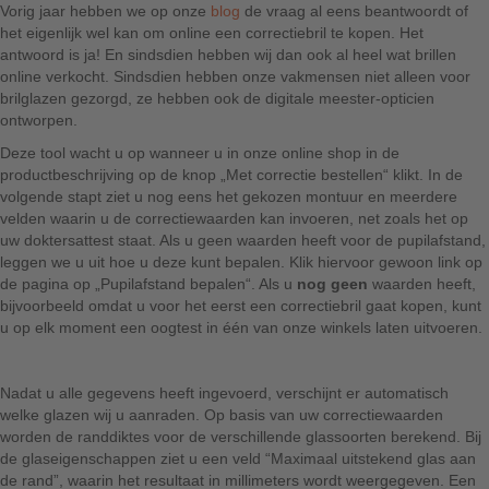
Vorig jaar hebben we op onze
blog
de vraag al eens beantwoordt of
het eigenlijk wel kan om online een correctiebril te kopen. Het
antwoord is ja! En sindsdien hebben wij dan ook al heel wat brillen
online verkocht. Sindsdien hebben onze vakmensen niet alleen voor
brilglazen gezorgd, ze hebben ook de digitale meester-opticien
ontworpen.
Deze tool wacht u op wanneer u in onze online shop in de
productbeschrijving op de knop „Met correctie bestellen“ klikt. In de
volgende stapt ziet u nog eens het gekozen montuur en meerdere
velden waarin u de correctiewaarden kan invoeren, net zoals het op
uw doktersattest staat. Als u geen waarden heeft voor de pupilafstand,
leggen we u uit hoe u deze kunt bepalen. Klik hiervoor gewoon link op
de pagina op „Pupilafstand bepalen“. Als u
nog geen
waarden heeft,
bijvoorbeeld omdat u voor het eerst een correctiebril gaat kopen, kunt
u op elk moment een oogtest in één van onze winkels laten uitvoeren.
Nadat u alle gegevens heeft ingevoerd, verschijnt er automatisch
welke glazen wij u aanraden. Op basis van uw correctiewaarden
worden de randdiktes voor de verschillende glassoorten berekend. Bij
de glaseigenschappen ziet u een veld “Maximaal uitstekend glas aan
de rand”, waarin het resultaat in millimeters wordt weergegeven. Een