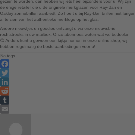
gezien te worden, dan hebben wij iets heel bijzonders voor u. Wij zijn
de enige retailer die u de originele merkglazen voor Ray-Ban en
Oakley zonnebrillen aanbiedt. Zo hoeft u bij Ray-Ban brillen niet langer
af te zien van het authentieke merklogo op het glas.
Andere nieuwtjes en goodies ontvangt u via onze nieuwsbrief
rechtstreeks in uw mailbox. Onze abonnees weten wat we bedoelen
😉 Anders kunt u gewoon een kijkje nemen in onze online shop, wij
hebben regelmatig de beste aanbiedingen voor u!
No tags.
Facebook
Twitter
LinkedIn
Reddit
Tumblr
Email