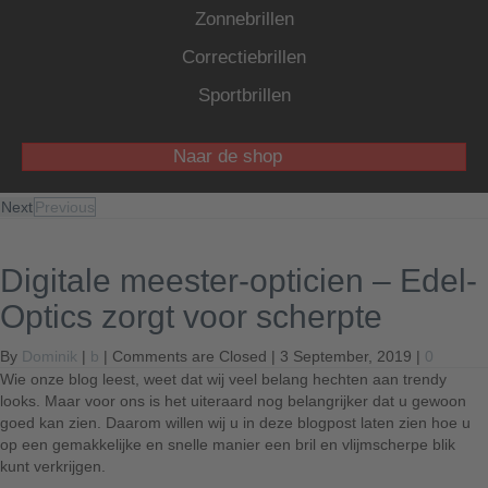
Zonnebrillen
Correctiebrillen
Sportbrillen
Naar de shop
Next
Previous
Digitale meester-opticien – Edel-
Optics zorgt voor scherpte
By
Dominik
|
b
|
Comments are Closed
| 3 September, 2019 |
0
Wie onze blog leest, weet dat wij veel belang hechten aan trendy
looks. Maar voor ons is het uiteraard nog belangrijker dat u gewoon
goed kan zien. Daarom willen wij u in deze blogpost laten zien hoe u
op een gemakkelijke en snelle manier een bril en vlijmscherpe blik
kunt verkrijgen.