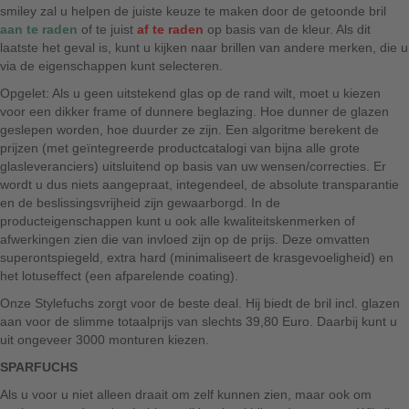
smiley zal u helpen de juiste keuze te maken door de getoonde bril
aan te raden
of te juist
af te raden
op basis van de kleur. Als dit
laatste het geval is, kunt u kijken naar brillen van andere merken, die u
via de eigenschappen kunt selecteren.
Opgelet: Als u geen uitstekend glas op de rand wilt, moet u kiezen
voor een dikker frame of dunnere beglazing. Hoe dunner de glazen
geslepen worden, hoe duurder ze zijn. Een algoritme berekent de
prijzen (met geïntegreerde productcatalogi van bijna alle grote
glasleveranciers) uitsluitend op basis van uw wensen/correcties. Er
wordt u dus niets aangepraat, integendeel, de absolute transparantie
en de beslissingsvrijheid zijn gewaarborgd. In de
producteigenschappen kunt u ook alle kwaliteitskenmerken of
afwerkingen zien die van invloed zijn op de prijs. Deze omvatten
superontspiegeld, extra hard (minimaliseert de krasgevoeligheid) en
het lotuseffect (een afparelende coating).
Onze Stylefuchs zorgt voor de beste deal. Hij biedt de bril incl. glazen
aan voor de slimme totaalprijs van slechts 39,80 Euro. Daarbij kunt u
uit ongeveer 3000 monturen kiezen.
SPARFUCHS
Als u voor u niet alleen draait om zelf kunnen zien, maar ook om