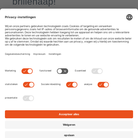
brillenaap!
By
Dominik
|
0 comment
Jij draagt een bril! Wat cool! Statistisch gezien heeft ongeveer
elk vijfde kind een bril nodig. Gelukkig hebben kinderbrillen
vandaag de dag definitief het imago van een brillenaap achter
zich gelaten, want ze zien er
Read more
Next
Previous
Search
Recent Posts
De 10 beste gepolariseerde zonnebrillen om te vissen en bij
andere watersporten
7 mythes over onze ogen: feit of fake news?
TRENDWATCH: Max Mara Mon Cœur
NEW IN: Hoffmann Natural Eyewear
Gold Rush: De Balmain Officier Limited Edition