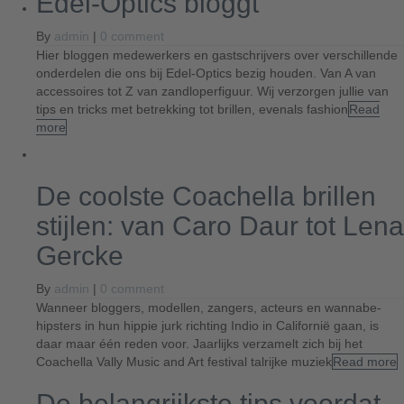
Edel-Optics bloggt
By
admin
|
0 comment
Hier bloggen medewerkers en gastschrijvers over verschillende
onderdelen die ons bij Edel-Optics bezig houden. Van A van
accessoires tot Z van zandloperfiguur. Wij verzorgen jullie van
tips en tricks met betrekking tot brillen, evenals fashion
Read
more
De coolste Coachella brillen
stijlen: van Caro Daur tot Lena
Gercke
By
admin
|
0 comment
Wanneer bloggers, modellen, zangers, acteurs en wannabe-
hipsters in hun hippie jurk richting Indio in Californië gaan, is
daar maar één reden voor. Jaarlijks verzamelt zich bij het
Coachella Vally Music and Art festival talrijke muziek
Read more
De belangrijkste tips voordat