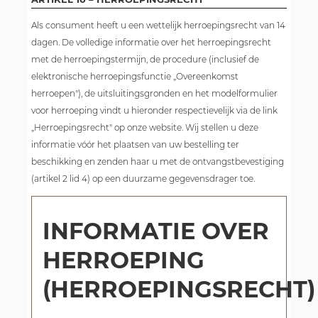
Als consument heeft u een wettelijk herroepingsrecht van 14
dagen. De volledige informatie over het herroepingsrecht
met de herroepingstermijn, de procedure (inclusief de
elektronische herroepingsfunctie „Overeenkomst
herroepen"), de uitsluitingsgronden en het modelformulier
voor herroeping vindt u hieronder respectievelijk via de link
„Herroepingsrecht" op onze website. Wij stellen u deze
informatie vóór het plaatsen van uw bestelling ter
beschikking en zenden haar u met de ontvangstbevestiging
(artikel 2 lid 4) op een duurzame gegevensdrager toe.
INFORMATIE OVER
HERROEPING
(HERROEPINGSRECHT)