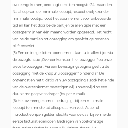
overeengekomen, bedraagt deze ten hoogste 24 maanden.
Na afloop van de minimale looptijd, respectievelijk zonder
minimale looptijd, loopt het abonnement voor onbepaalde
tijd en kan het door beide partijen te allen tijde met een
opzegtermijn van één maand worden opgezegd. Het recht
van beide partijen tot opzegging om gewichtige redenen
blijft onverlet.
(5) Een online gesloten abonnement kunt u te allen tijde via
de opzegfunctie „Overeenkomsten hier opzeggen" op onze
website opzeggen. Via een bevestigingspagina geeft u de
opzegging met de knop „nu opzeggen" bindend af. De
ontvangst en het tijdstip van uw opzegging alsook het einde
van de overeenkomst bevestigen wij u onverwijld op een
duurzame gegevensdrager (bv. per e-mail).
(6) Het overeengekomen bedrag ligt bij een minimale
looptijd ten minste tot afloop daarvan vast. Actie- of
introductieprijzen gelden slechts voor de daarbij vermelde
eerste facturatieperioden. Bedragen van toekomstige