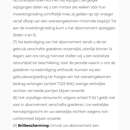
facturatieperioden kunnen wij wijzigen; dergelijke
wijzigingen delen wij u ten minste zes weken vóór hun
inwerkingtreding schriftelijk mee, zij gelden op zijn vroegst
vanaf afloop van een overeengekomen minimale looptijd. Tot
aan de inwerkingtreding kunt u het abonnement opzeggen
(leden 4 en 5).
(7) Na beëindiging van het abonnement zendt u de ter
gebruik verschafte goederen onverwijld, uiterlijk binnen 14
dagen, aan ons terug; hiervoor stellen wij u een kosteloos
retourlabel ter beschikking. Voor de periode waarin u ons de
goederen na beëindiging onthoudt, kunnen wij een
gebruiksvergoeding ter hoogte van het overeengekomen
bedrag verlangen (artikel 7:225 BW); overige wettelijke
rechten van beide partijen blijven onverlet.
(8) Het vrijwillige retourrecht volgens artikel 11 lid 1 geldt niet
voor in abonnement verschafte goederen. Uw wettelijke
herroepingsrecht en uw wettelijke rechten wegens non-
conformiteit blijven onverlet.
(9)
Brilbescherming:
Omvat uw abonnement een