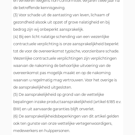
en verweren wegens non-conformiteit verjaren twee jaar na
de betreffende kennisgeving.
(3) Voor schade uit de aantasting van leven, lichaam of
gezondheid alsook uit opzet of grove nalatigheid en bij
bedrog zijn wij onbeperkt aansprakelijk.
(4) Bij een licht nalatige schending van een wezenlijke
contractuele verplichting is onze aansprakelijkheid beperkt
tot de voor de overeenkomst typische, voorzienbare schade.
Wezenlijke contractuele verplichtingen zijn verplichtingen
waarvan de nakoming de behoorlijke uitvoering van de
overeenkomst pas mogelijk maakt en op de nakoming
waarvan u regelmatig mag vertrouwen. Voor het overige is
de aansprakelijkheid uitgesloten.
(5) De aansprakelijkheid op grond van de wettelijke
bepalingen inzake productaansprakelijkheid (artikel 6:185 e.v.
BW) en uit aanvaarde garanties blijft onverlet.
(6) De aansprakelijkheidsbeperkingen van dit artikel gelden
ook ten gunste van onze wettelijke vertegenwoordigers,
medewerkers en hulppersonen.