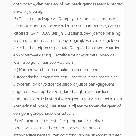
ontbinden –, dan betalen wij het reeds geïncasseerde bedrag
onverwijld terug.
(3) Bij een betaalwijze via Ratepay (rekening, automatische
incasso) dragen wij onze vordering over aan Ratepay GmbH,
Ritterstr. 12–14, 10969 Berlijn, Duitsland; bevrijdende betaling
is dan uitsluitend aan Ratepay mogelijk. Aanvullend gelden
de in het bestelproces gelinkte Ratepay-betaalvoorwaarden
en -privacyverklaring. Hetzelfde geldt voor betalingen via
Klarna volgens haar voorwaarden.
(4) Kunnen wij of onze betaaldienstverlener een
automatische incasso om een u toe te rekenen reden niet
uitvoeren (bv. onvoldoende saldo, onjuiste bankgegevens,
ongerechtvaardigd verzet), dan draagt u de daardoor
ontstane externe kosten (bv. vergoedingen van de betrokken
kredietinstellingen). Het staat u vrij aan te tonen dat geen of
een geringere schade is ontstaan.
(5) Wij bieden ten minste één gangbare, kosteloze
betaalwijze aan. Wij behouden ons het recht voor
afzonderlijke betaalwijzen op grond van de uitkomst van een