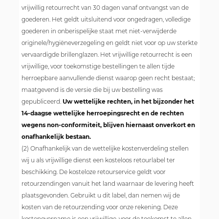
vrijwillig retourrecht van 30 dagen vanaf ontvangst van de
goederen. Het geldt uitsluitend voor ongedragen, volledige
goederen in onberispelijke staat met niet-verwijderde
originele/hygiëneverzegeling en geldt niet voor op uw sterkte
vervaardigde brillenglazen. Het vrijwillige retourrecht is een
vrijwillige, voor toekomstige bestellingen te allen tijde
herroepbare aanvullende dienst waarop geen recht bestaat;
maatgevend is de versie die bij uw bestelling was
gepubliceerd.
Uw wettelijke rechten, in het bijzonder het
14-daagse wettelijke herroepingsrecht en de rechten
wegens non-conformiteit, blijven hiernaast onverkort en
onafhankelijk bestaan.
(2) Onafhankelijk van de wettelijke kostenverdeling stellen
wij u als vrijwillige dienst een kosteloos retourlabel ter
beschikking. De kosteloze retourservice geldt voor
retourzendingen vanuit het land waarnaar de levering heeft
plaatsgevonden. Gebruikt u dit label, dan nemen wij de
kosten van de retourzending voor onze rekening. Deze
kostenovername is een vrijwillige, voor de toekomst te allen