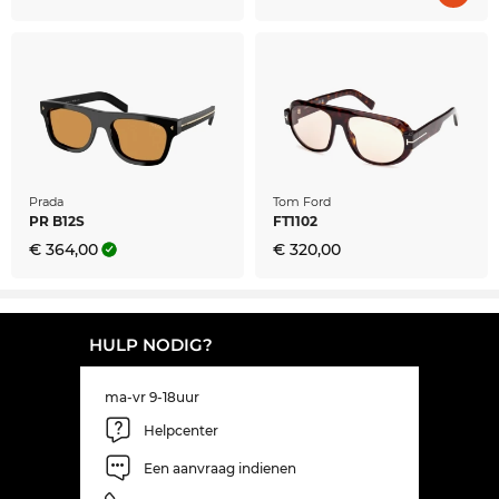
Prada
Tom Ford
PR B12S
FT1102
€ 364,00
€ 320,00
HULP NODIG?
ma-vr 9-18uur
Helpcenter
Een aanvraag indienen