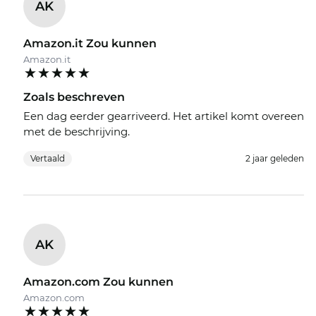
AK
‘Express verzendoptie’, dan kunnen we u het
tijdstip van leveren zo goed als garanderen. En
omdat Edel-Optics een paradijs is voor
Amazon.it Zou kunnen
koopjesjageres, krijgt u ook dit topmodel voor een
Amazon.it
ongelooflijk gunstige prijs. Wat bij andere
onlineshops uitverkoop is, is bij ons eigenlijk
Zoals beschreven
gewoon ‘all-day-everyday’ besparen.
Een dag eerder gearriveerd. Het artikel komt overeen
met de beschrijving.
Vertaald
2 jaar geleden
AK
Amazon.com Zou kunnen
Amazon.com