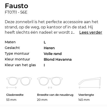
Fausto
FT0711 - 56E
Deze zonnebril is het perfecte accessoire aan het
strand, op de weg, op kantoor of in de stad. Hij
heeft slechts één nadeel: er wordt zeker weten
...
Lees verder
jaloers naar u gekeken. De FT0711 is in 2018 nieuw
Maten
L
op de markt gebracht, zodat u met deze bril altijd
Geslacht
Heren
bij de tijd bent. Een andere kleur zou eigenlijk
beter bij uw favoriete outfit staan? Check ook de
Type montuur
Volle rand
andere stijlen van der FT0711 in ons assortiment
Kleur montuur
Blond Havanna
van 2017 en 2018
Tom Ford
.
Kleur van het glas
I
Het design van het montuur richt zich hier
overtuigend op
mannen
. Het compromisloze
lijnenspel zorgt voor een mannelijke touch. Bij een
vol montuur
omsluit het montuur de glazen
Glasbreedte
Breedte van de neusbrug
Veerlengte
volledig. Wie uit overtuiging een brillendrager is,
53 mm
20 mm
145 mm
kiest alleen bij hoge uitzondering voor een ander
model. Een
hoekige vorm benadrukt
ronde