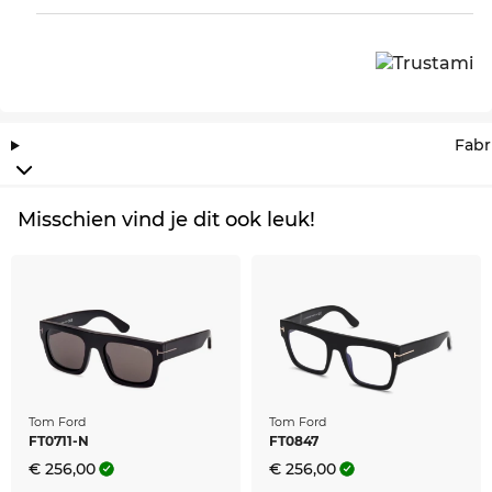
Fabr
Misschien vind je dit ook leuk!
Tom Ford
Tom Ford
FT0711-N
FT0847
€ 256,00
€ 256,00