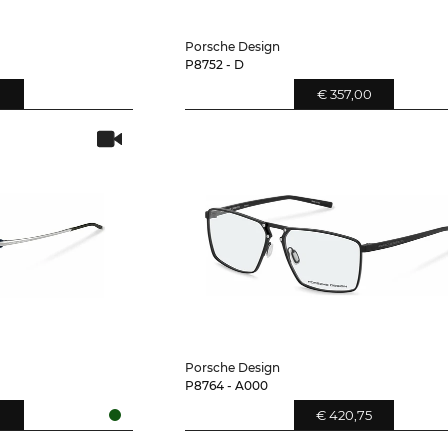
Porsche Design
P8752 - D
0
€ 357,00
Porsche Design
P8764 - A000
0
€ 420,75