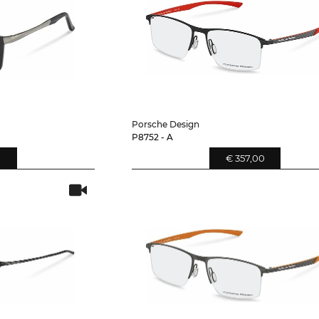
Porsche Design
P8752 - A
0
€ 357,00