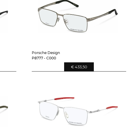
Porsche Design
P8777 - C000
€ 433,50