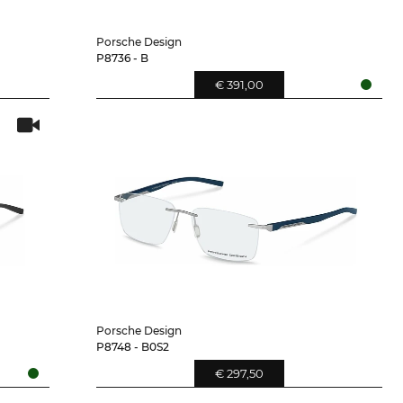
Porsche Design
P8736 - B
€ 391,00
Porsche Design
P8748 - B0S2
€ 297,50