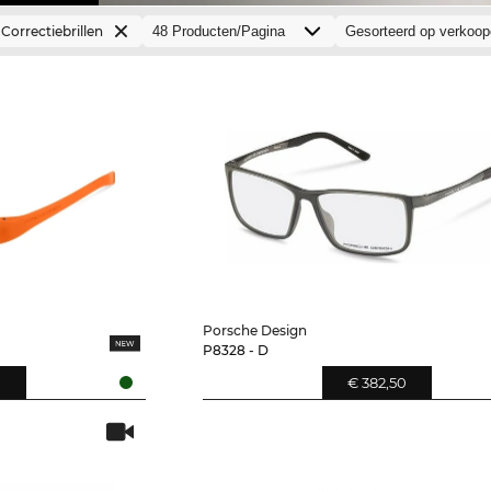
Correctiebrillen
Porsche Design
P8328 - D
€ 382,50