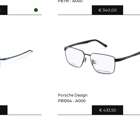
P8791 - A000
5
€ 340,00
Porsche Design
P81004 - A000
0
€ 433,50