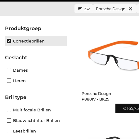
Porsche Design
232
Produktgroep
Correctiebrillen
Geslacht
Dames
Heren
Porsche Design
Bril type
P8801V - BK25
€ 165,75
Multifocale Brillen
Blauwlichtfilter Brillen
Leesbrillen