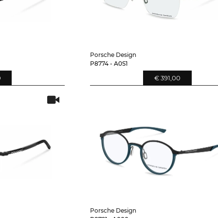
Porsche Design
P8774 - A0S1
0
€ 391,00
Porsche Design