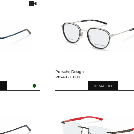
Porsche Design
P8740 - C000
0
€ 340,00