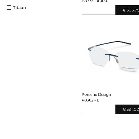
P8773 - A000
Titaan
€ 505,7
Porsche Design
P8362 - E
€ 391,0