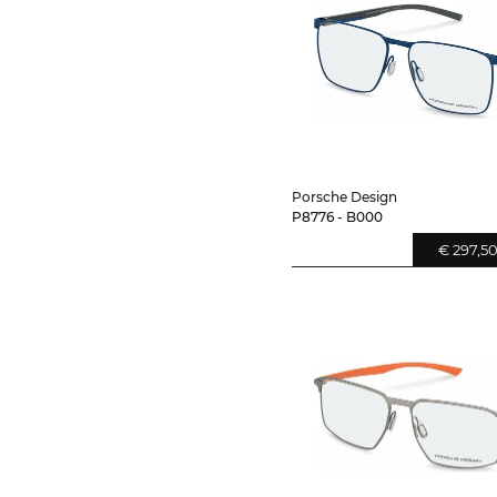
Porsche Design
P8776 - B000
€ 297,5