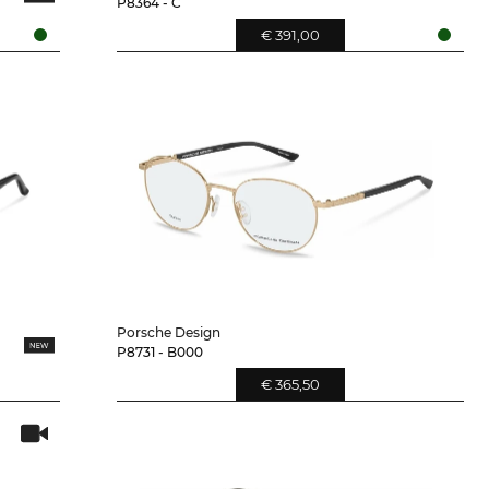
P8364 - C
€ 391,00
Porsche Design
P8731 - B000
€ 365,50