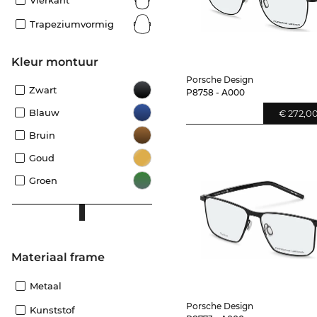
Vierkant
Trapeziumvormig
Kleur montuur
Porsche Design
Zwart
P8758 - A000
Blauw
€ 272,0
Bruin
Goud
Groen
Materiaal frame
Metaal
Porsche Design
Kunststof