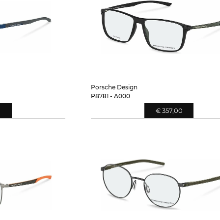
Porsche Design
P8781 - A000
0
€ 357,00