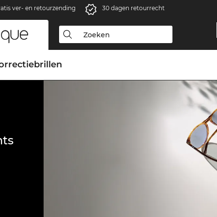
atis ver- en retourzending
30 dagen retourrecht
orrectiebrillen
ts