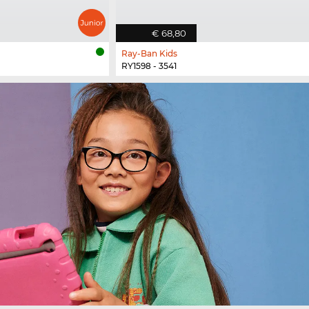
€ 68,80
Ray-Ban Kids
RY1598 - 3541