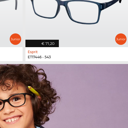
€ 71,20
Esprit
ET17446 - 543