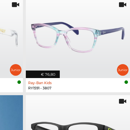
€ 76,80
Ray-Ban Kids
RY1591 - 3807