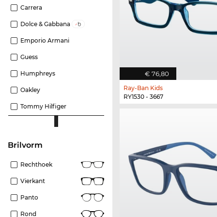
Carrera
Dolce & Gabbana
Emporio Armani
Guess
Humphreys
€ 76,80
Ray-Ban Kids
Oakley
RY1530 - 3667
Tommy Hilfiger
Brilvorm
Rechthoek
Vierkant
Panto
Rond