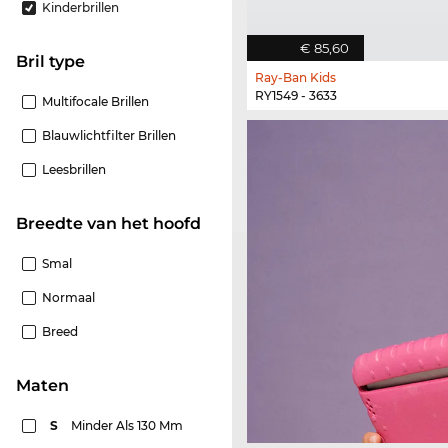
Kinderbrillen
€ 85,60
Bril type
Ray-Ban Kids
RY1549 - 3633
Multifocale Brillen
Blauwlichtfilter Brillen
Leesbrillen
Breedte van het hoofd
Smal
Normaal
Breed
Maten
S
Minder Als 130 Mm