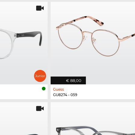
€ 88,00
Guess
GU8274 - 059