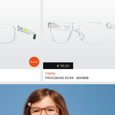
€ 99,20
Oakley
FROGSKINS XS RX - 800908