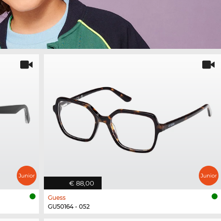
€ 88,00
Guess
GU50164 - 052