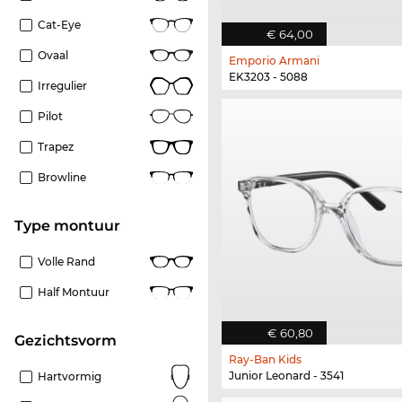
Cat-Eye
€ 64,00
Ovaal
Emporio Armani
EK3203 - 5088
Irregulier
Pilot
Trapez
Browline
Type montuur
Volle Rand
Half Montuur
€ 60,80
Gezichtsvorm
Ray-Ban Kids
Junior Leonard - 3541
Hartvormig