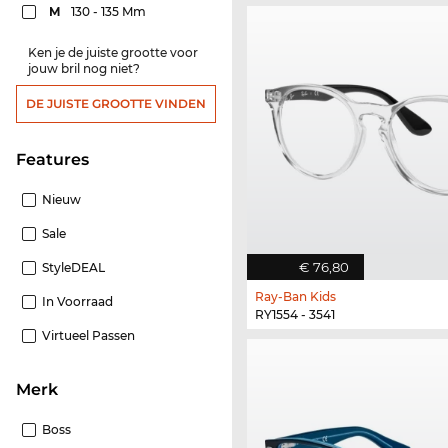
M
130 - 135 Mm
Ken je de juiste grootte voor
jouw bril nog niet?
DE JUISTE GROOTTE VINDEN
features
Nieuw
Sale
€ 76,80
StyleDEAL
Ray-Ban Kids
In Voorraad
RY1554 - 3541
Virtueel Passen
Merk
Boss