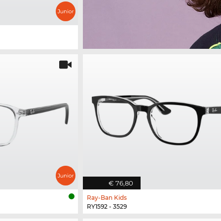
€ 76,80
Ray-Ban Kids
RY1592 - 3529