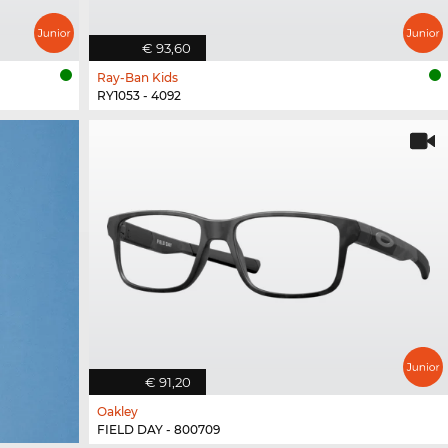
€ 93,60
Ray-Ban Kids
RY1053 - 4092
€ 91,20
Oakley
FIELD DAY - 800709