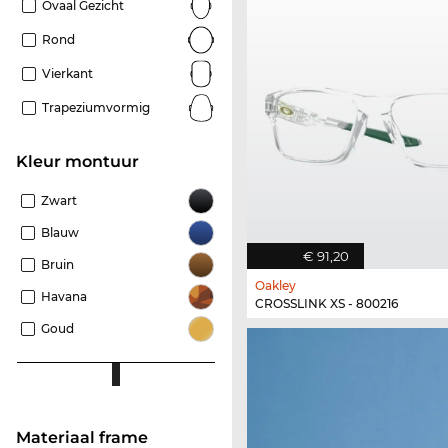
Ovaal Gezicht
Rond
Vierkant
Trapeziumvormig
Kleur montuur
Zwart
Blauw
€ 91,20
Bruin
Oakley
Havana
CROSSLINK XS - 800216
Goud
Materiaal frame