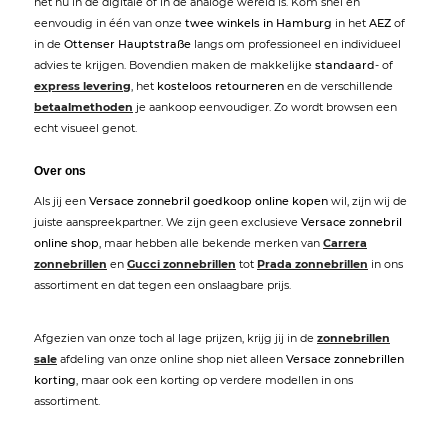
het nu in de digitale of in de analoge wereld is. Kom snel en
eenvoudig in één van onze
twee winkels in Hamburg
in het
AEZ
of
in de
Ottenser Hauptstraße
langs om professioneel en individueel
advies te krijgen. Bovendien maken de makkelijke
standaard
- of
express levering
, het
kosteloos retourneren
en de verschillende
betaalmethoden
je aankoop eenvoudiger. Zo wordt browsen een
echt visueel genot.
Over ons
Als jij een
Versace zonnebril goedkoop online kopen
wil, zijn wij de
juiste aanspreekpartner. We zijn geen exclusieve
Versace zonnebril
online shop
, maar hebben alle bekende merken van
Carrera
zonnebrillen
en
Gucci zonnebrillen
tot
Prada zonnebrillen
in ons
assortiment en dat tegen een onslaagbare prijs.
Afgezien van onze toch al lage prijzen, krijg jij in de
zonnebrillen
sale
afdeling van onze online shop niet alleen
Versace zonnebrillen
korting
, maar ook een korting op verdere modellen in ons
assortiment.