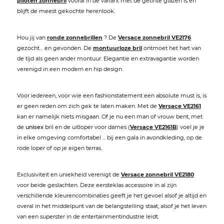
piloten zonnebril
vooral in de variant met de getinte glazen is en
blijft de meest gekochte herenlook.
Hou jij van
ronde zonnebrillen
? De
Versace zonnebril VE2176
gezocht… en gevonden. De
montuurloze bril
ontmoet het hart van
de tijd als geen ander montuur. Elegantie en extravagantie worden
verenigd in een modern en hip design.
Voor iedereen, voor wie een fashionstatement een absolute must is, is
er geen reden om zich gek te laten maken. Met de
Versace VE2161
kan er namelijk niets misgaan. Of je nu een man of vrouw bent, met
de
unisex
bril en de uitloper voor dames (
Versace VE2161B
) voel je je
in elke omgeving comfortabel ... bij een gala in avondkleding, op de
rode loper of op je eigen terras.
Exclusiviteit en uniekheid verenigt de
Versace zonnebril VE2180
voor beide geslachten. Deze eersteklas accessoire in al zijn
verschillende kleurencombinaties geeft je het gevoel alsof je altijd en
overal in het middelpunt van de belangstelling staat, alsof je het leven
van een superster in de entertainmentindustrie leidt.