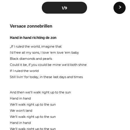
›
1
/9
Versace zonnebrillen
Hand in hand richting de zon
„If I ruled the world, imagine that
I'd free all my sons, I love 'em love 'em baby
Black diamonds and pearls
Could it be, if you could be mine we'd both shine
If I ruled the world
Still livin' for today, in these last days and times
And then we'll walk right up to the sun
Hand in hand
We'll walk right up to the sun
We won't land
We'll walk right up to the sun
Hand in hand
We'll walk right up to the sun