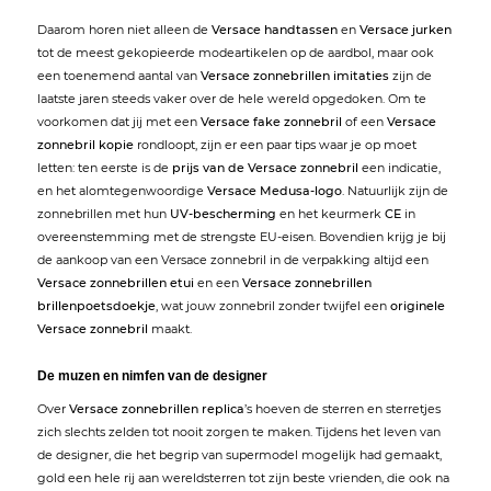
Daarom horen niet alleen de
Versace handtassen
en
Versace jurken
tot de meest gekopieerde modeartikelen op de aardbol, maar ook
een toenemend aantal van
Versace zonnebrillen imitaties
zijn de
laatste jaren steeds vaker over de hele wereld opgedoken. Om te
voorkomen dat jij met een
Versace fake zonnebril
of een
Versace
zonnebril kopie
rondloopt, zijn er een paar tips waar je op moet
letten: ten eerste is de
prijs van de Versace zonnebril
een indicatie,
en het alomtegenwoordige
Versace Medusa-logo
. Natuurlijk zijn de
zonnebrillen met hun
UV-bescherming
en het keurmerk
CE
in
overeenstemming met de strengste EU-eisen. Bovendien krijg je bij
de aankoop van een Versace zonnebril in de verpakking altijd een
Versace zonnebrillen etui
en een
Versace zonnebrillen
brillenpoetsdoekje
, wat jouw zonnebril zonder twijfel een
originele
Versace zonnebril
maakt.
De muzen en nimfen van de designer
Over
Versace zonnebrillen replica
’s hoeven de sterren en sterretjes
zich slechts zelden tot nooit zorgen te maken. Tijdens het leven van
de designer, die het begrip van supermodel mogelijk had gemaakt,
gold een hele rij aan wereldsterren tot zijn beste vrienden, die ook na