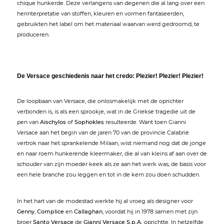
chique hunkerde. Deze verlangens van degenen die al lang over een
herinterpretatie van stoffen, kleuren en vormen fantaseerden,
gebruikten het label om het materiaal waarvan werd gedroomd, te
produceren.
De Versace geschiedenis naar het credo: Plezier! Plezier! Plezier!
De loopbaan van Versace, die onlosmakelijk met de oprichter
verbonden is, is als een sprookje, wat in de Griekse tragedie uit de
pen van
Aischylos
of
Sophokles
resulteerde. Want toen Gianni
Versace aan het begin van de jaren 70 van de provincie Calabrië
vertrok naar het sprankelende Milaan, wist niemand nog dat de jonge
en naar roem hunkerende kleermaker, die al van kleins af aan over de
schouder van zijn moeder keek als ze aan het werk was, de basis voor
een hele branche zou leggen en tot in de kern zou doen schudden.
In het hart van de modestad werkte hij al vroeg als designer voor
Genny
,
Complice
en
Callaghan
, voordat hij in 1978 samen met zijn
broer
Santo Versace
de
Gianni Versace S.p.A.
oprichtte. In hetzelfde