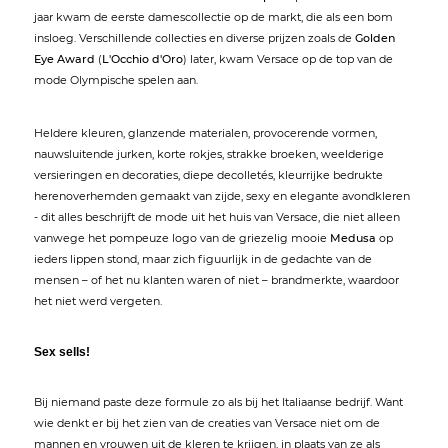
jaar kwam de eerste damescollectie op de markt, die als een bom
insloeg. Verschillende collecties en diverse prijzen zoals de
Golden
Eye Award
(
L'Occhio d'Oro
) later, kwam Versace op de top van de
mode Olympische spelen aan.
Heldere kleuren, glanzende materialen, provocerende vormen,
nauwsluitende jurken, korte rokjes, strakke broeken, weelderige
versieringen en decoraties, diepe decolletés, kleurrijke bedrukte
herenoverhemden gemaakt van zijde, sexy en elegante avondkleren
- dit alles beschrijft de mode uit het huis van Versace, die niet alleen
vanwege het pompeuze logo van de griezelig mooie
Medusa
op
ieders lippen stond, maar zich figuurlijk in de gedachte van de
mensen – of het nu klanten waren of niet – brandmerkte, waardoor
het niet werd vergeten.
Sex sells!
Bij niemand paste deze formule zo als bij het Italiaanse bedrijf. Want
wie denkt er bij het zien van de creaties van Versace niet om de
mannen en vrouwen uit de kleren te krijgen, in plaats van ze als