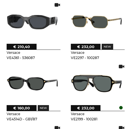
€ 210,40
€ 232,00
Versace
Versace
VE4361 - 536087
VE2297 - 100287
€ 160,00
€ 232,00
Versace
Versace
VE4514D - GB1/87
VE2199 - 100281