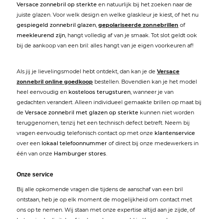
Versace zonnebril op sterkte
en natuurlijk bij het zoeken naar de
juiste glazen. Voor welk design en welke glaskleur je kiest, of het nu
gespiegeld zonnebril glazen
,
gepolariseerde zonnebrillen
of
meekleurend zijn
, hangt volledig af van je smaak. Tot slot geldt ook
bij de aankoop van een bril: alles hangt van je eigen voorkeuren af!
Als jij je lievelingsmodel hebt ontdekt, dan kan je de
Versace
zonnebril online goedkoop
bestellen. Bovendien kan je het model
heel eenvoudig en
kosteloos terugsturen
, wanneer je van
gedachten verandert. Alleen individueel gemaakte brillen op maat bij
de
Versace zonnebril met glazen op sterkte
kunnen niet worden
teruggenomen, tenzij het een technisch defect betreft. Neem bij
vragen eenvoudig telefonisch contact op met onze
klantenservice
over een
lokaal telefoonnummer
of direct bij onze medewerkers in
één van onze
Hamburger stores
.
Onze service
Bij alle opkomende vragen die tijdens de aanschaf van een bril
ontstaan, heb je op elk moment de mogelijkheid om contact met
ons op te nemen. Wij staan met onze expertise altijd aan je zijde, of