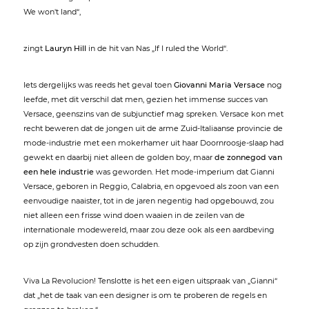
We won't land“,
zingt
Lauryn Hill
in de hit van Nas „If I ruled the World“.
Iets dergelijks was reeds het geval toen
Giovanni Maria Versace
nog
leefde, met dit verschil dat men, gezien het immense succes van
Versace, geenszins van de subjunctief mag spreken. Versace kon met
recht beweren dat de jongen uit de arme Zuid-Italiaanse provincie de
mode-industrie met een mokerhamer uit haar Doornroosje-slaap had
gewekt en daarbij niet alleen de golden boy, maar
de zonnegod van
een hele industrie
was geworden. Het mode-imperium dat Gianni
Versace, geboren in Reggio, Calabria, en opgevoed als zoon van een
eenvoudige naaister, tot in de jaren negentig had opgebouwd, zou
niet alleen een frisse wind doen waaien in de zeilen van de
internationale modewereld, maar zou deze ook als een aardbeving
op zijn grondvesten doen schudden.
Viva La Revolucion! Tenslotte is het een eigen uitspraak van „Gianni“
dat „het de taak van een designer is om te proberen de regels en