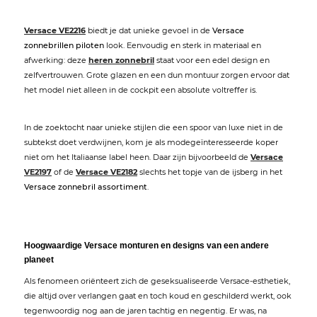
Versace VE2216
biedt je dat unieke gevoel in de
Versace
zonnebrillen piloten
look. Eenvoudig en sterk in materiaal en
afwerking: deze
heren zonnebril
staat voor een edel design en
zelfvertrouwen. Grote glazen en een dun montuur zorgen ervoor dat
het model niet alleen in de cockpit een absolute voltreffer is.
In de zoektocht naar unieke stijlen die een spoor van luxe niet in de
subtekst doet verdwijnen, kom je als modegeïnteresseerde koper
niet om het Italiaanse label heen. Daar zijn bijvoorbeeld de
Versace
VE2197
of de
Versace VE2182
slechts het topje van de ijsberg in het
Versace zonnebril assortiment
.
Hoogwaardige Versace monturen en designs van een andere
planeet
Als fenomeen oriënteert zich de geseksualiseerde Versace-esthetiek,
die altijd over verlangen gaat en toch koud en geschilderd werkt, ook
tegenwoordig nog aan de jaren tachtig en negentig. Er was, na