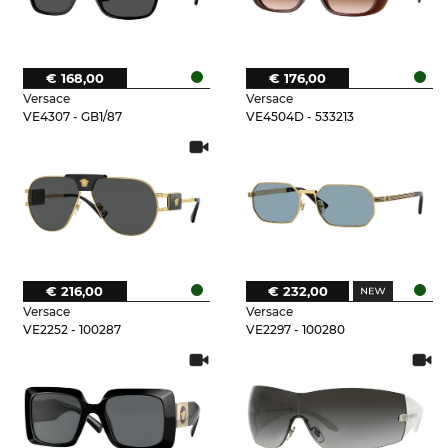
€ 168,00
€ 176,00
Versace
Versace
VE4307 - GB1/87
VE4504D - 533213
€ 216,00
€ 232,00
Versace
Versace
VE2252 - 100287
VE2297 - 100280