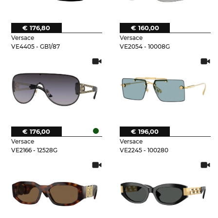
€ 176,80
€ 160,00
Versace
Versace
VE4405 - GB1/87
VE2054 - 10008G
€ 176,00
€ 196,00
Versace
Versace
VE2166 - 12528G
VE2245 - 100280