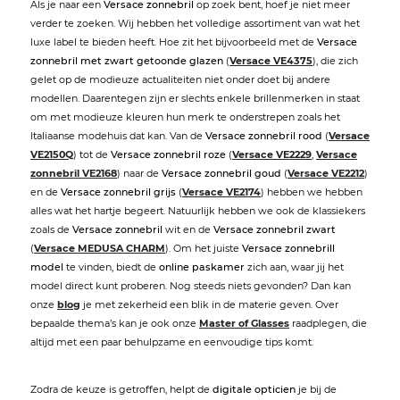
Als je naar een
Versace zonnebril
op zoek bent, hoef je niet meer
verder te zoeken. Wij hebben het volledige assortiment van wat het
luxe label te bieden heeft. Hoe zit het bijvoorbeeld met de
Versace
zonnebril met zwart getoonde glazen
(
Versace VE4375
), die zich
gelet op de modieuze actualiteiten niet onder doet bij andere
modellen. Daarentegen zijn er slechts enkele brillenmerken in staat
om met modieuze kleuren hun merk te onderstrepen zoals het
Italiaanse modehuis dat kan. Van de
Versace zonnebril rood
(
Versace
VE2150Q
) tot de
Versace zonnebril roze
(
Versace VE2229
,
Versace
zonnebril VE2168
) naar de
Versace zonnebril goud
(
Versace VE2212
)
en de
Versace zonnebril grijs
(
Versace VE2174
) hebben we hebben
alles wat het hartje begeert. Natuurlijk hebben we ook de klassiekers
zoals de
Versace zonnebril
wit en de
Versace zonnebril zwart
(
Versace MEDUSA CHARM
). Om het juiste
Versace zonnebrill
model
te vinden, biedt de
online paskamer
zich aan, waar jij het
model direct kunt proberen. Nog steeds niets gevonden? Dan kan
onze
blog
je met zekerheid een blik in de materie geven. Over
bepaalde thema’s kan je ook onze
Master of Glasses
raadplegen, die
altijd met een paar behulpzame en eenvoudige tips komt.
Zodra de keuze is getroffen, helpt de
digitale opticien
je bij de