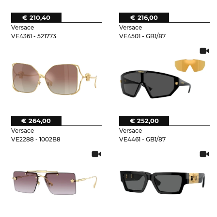
€ 210,40
€ 216,00
Versace
Versace
VE4361 - 521773
VE4501 - GB1/87
€ 264,00
€ 252,00
Versace
Versace
VE2288 - 1002B8
VE4461 - GB1/87