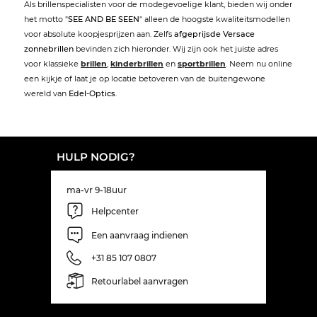
Als brillenspecialisten voor de modegevoelige klant, bieden wij onder
het motto "
SEE AND BE SEEN
" alleen de hoogste kwaliteitsmodellen
voor absolute koopjesprijzen aan. Zelfs
afgeprijsde Versace
zonnebrillen
bevinden zich hieronder. Wij zijn ook het juiste adres
voor klassieke
brillen
,
kinderbrillen
en
sportbrillen
. Neem nu online
een kijkje of laat je op locatie betoveren van de buitengewone
wereld van
Edel-Optics
.
HULP NODIG?
ma-vr 9-18uur
Helpcenter
Een aanvraag indienen
+31 85 107 0807
Retourlabel aanvragen