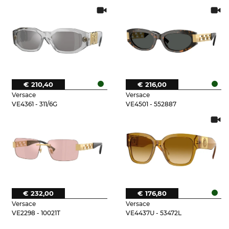
€ 210,40
€ 216,00
Versace
Versace
VE4361 - 311/6G
VE4501 - 552887
€ 232,00
€ 176,80
Versace
Versace
VE2298 - 10021T
VE4437U - 53472L