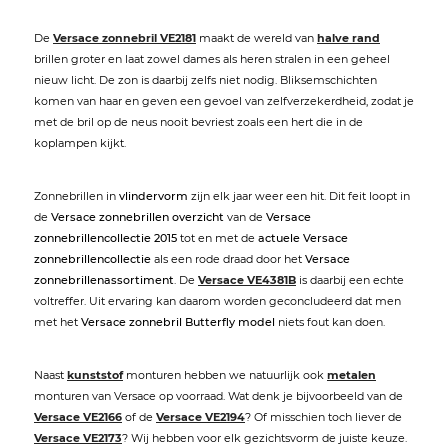
De
Versace zonnebril VE2181
maakt de wereld van
halve rand
brillen groter en laat zowel dames als heren stralen in een geheel
nieuw licht. De zon is daarbij zelfs niet nodig. Bliksemschichten
komen van haar en geven een gevoel van zelfverzekerdheid, zodat je
met de bril op de neus nooit bevriest zoals een hert die in de
koplampen kijkt.
Zonnebrillen in
vlindervorm
zijn elk jaar weer een hit. Dit feit loopt in
de
Versace zonnebrillen overzicht
van de
Versace
zonnebrillencollectie 2015
tot en met de
actuele Versace
zonnebrillencollectie
als een rode draad door het
Versace
zonnebrillenassortiment
. De
Versace VE4381B
is daarbij een echte
voltreffer. Uit ervaring kan daarom worden geconcludeerd dat men
met het
Versace zonnebril Butterfly model
niets fout kan doen.
Naast
kunststof
monturen hebben we natuurlijk ook
metalen
monturen van Versace op voorraad. Wat denk je bijvoorbeeld van de
Versace VE2166
of de
Versace VE2194
? Of misschien toch liever de
Versace VE2173
? Wij hebben voor elk gezichtsvorm de juiste keuze.