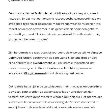
grenzen te breken.“
Een mantra dat het
fashionlabel uit Milaan
tot vandaag nog steeds
nastreeft. En dat met een enorme respectloosheid, insubordinatie en
arrogantie tegenover bestaande modetrends, waar de misschien wel
meest beroemde ontwerper in de geschiedenis nooit een geheim
van heeft gemaakt. "Ik kleed de nieuwe rijken? En zelfs als dat zo is,
zij zijn de rijken van morgen.'
Zijn beroemde creaties, zoals bijvoorbeeld de onvergetelijke
Versace
Baby Doll jurken
, barsten van de
sensualiteit
,
seksualiteit
en van
bijna onmetelijke
overdrevenheid
. Een radicale tegenstand, dat
zonder omwegen de
Haute Couture
en
Alta Moda
, waarvoor
aardsvijand
Giorgio Armani
stond, de oorlog verklaarde.
Dat is zoals het altijd in de geschiedenis met innovaties en genieën is
geweest. Eerst werden ze als eendagsvliegen uitgelachen, dan
veracht, om vervolgens overal te worden gekopieerd. Het grenzeloze
succes was te danken aan de verandering die Versace doorstond in
een tijd waarin de modewereld snakte naar iets nieuws, naar iets