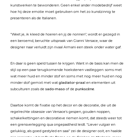
kunstwerken te bewonderen. Geen enkel ander modebedrijf weet
hoe hij deze emotie moet gebruiken om het zo kunstzinnig te
presenteren als de Italianen.
"Weet je, ik kleed de hoeren en jij de nonnen", wordt er gezegd in
een beroemd, beruchte uitspraak van Gianni Versace, waar de
designer naar verluidt zijn rivaal Armani een steek onder water gaf.
En daar is geen speld tussen te krijgen. Want in de basis kan men de
stijl op een paar terugkomende hoekstenen vastleggen: soms met
wat meer huid en minder stof en soms met nog meer huid en nog
minder stof gemixt met wat
gladiator-praal
en elementen uit
subculturen zoals de
sado-maso
of de
punkscène
.
Daartoe komt de fixatie op het decor en de decoratie, die uit de
regelrechte obsessie van Versace's gespen, gouden noppen,
schakelkettingen en decoratieve riemen komt, dat steeds weer tot
een grensverlegging qua ongepastheid leidt. "Liever vulgair en
gelukkig, als goed gestyled en saai" zei de designer ooit, en haalde