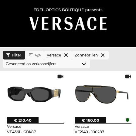
Filter
Versace
Zonnebrillen
424
€ 210,40
€ 160,00
Versace
Versace
VE4361 - GB1/87
VE2140 - 100287