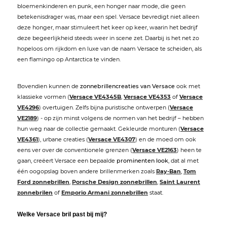
bloemenkinderen en punk, een honger naar mode, die geen
betekenisdrager was, maar een spel. Versace bevredigt niet alleen
deze honger, maar stimuleert het keer op keer, waarin het bedrijf
deze begeerlijkheid steeds weer in scene zet. Daarbij is het net zo
hopeloos om rijkdom en luxe van de naam Versace te scheiden, als
een flamingo op Antarctica te vinden.
Bovendien kunnen de
zonnebrillencreaties van Versace
ook met
klassieke vormen (
Versace VE4345B
,
Versace VE4353
of
Versace
VE4296
) overtuigen. Zelfs bijna puristische ontwerpen (
Versace
VE2189
) - op zijn minst volgens de normen van het bedrijf – hebben
hun weg naar de collectie gemaakt. Gekleurde monturen (
Versace
VE4361
), urbane creaties (
Versace VE4307
) en de moed om ook
eens ver over de conventionele grenzen (
Versace VE2163
) heen te
gaan, creëert Versace een bepaalde
prominenten look
, dat al met
één oogopslag boven andere brillenmerken zoals
Ray-Ban
,
Tom
Ford zonnebrillen
,
Porsche Design zonnebrillen
,
Saint Laurent
zonnebrilen
of
Emporio Armani zonnebrillen
staat.
Welke Versace bril past bij mij?