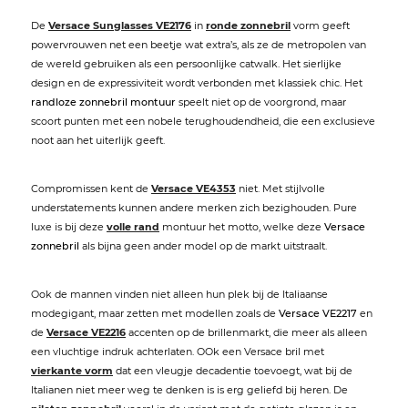
De
Versace Sunglasses VE2176
in
ronde zonnebril
vorm geeft
powervrouwen net een beetje wat extra’s, als ze de metropolen van
de wereld gebruiken als een persoonlijke catwalk. Het sierlijke
design en de expressiviteit wordt verbonden met klassiek chic. Het
randloze zonnebril montuur
speelt niet op de voorgrond, maar
scoort punten met een nobele terughoudendheid, die een exclusieve
noot aan het uiterlijk geeft.
Compromissen kent de
Versace VE4353
niet. Met stijlvolle
understatements kunnen andere merken zich bezighouden. Pure
luxe is bij deze
volle rand
montuur het motto, welke deze
Versace
zonnebril
als bijna geen ander model op de markt uitstraalt.
Ook de mannen vinden niet alleen hun plek bij de Italiaanse
modegigant, maar zetten met modellen zoals de
Versace VE2217
en
de
Versace VE2216
accenten op de brillenmarkt, die meer als alleen
een vluchtige indruk achterlaten. OOk een Versace bril met
vierkante vorm
dat een vleugje decadentie toevoegt, wat bij de
Italianen niet meer weg te denken is is erg geliefd bij heren. De