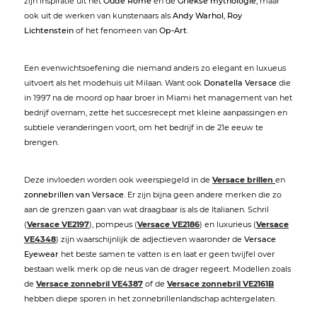
zijn inspiratie uit het
Oude Rome
en de
Griekse mythologie
, maar
ook uit de werken van kunstenaars als
Andy Warhol
,
Roy
Lichtenstein
of het fenomeen van
Op-Art
.
Een evenwichtsoefening die niemand anders zo elegant en luxueus
uitvoert als het modehuis uit Milaan. Want ook
Donatella Versace
die
in 1997 na de moord op haar broer in Miami het management van het
bedrijf overnam, zette het succesrecept met kleine aanpassingen en
subtiele veranderingen voort, om het bedrijf in de 21e eeuw te
brengen.
Deze invloeden worden ook weerspiegeld in de
Versace brillen
en
zonnebrillen van Versace
. Er zijn bijna geen andere merken die zo
aan de grenzen gaan van wat draagbaar is als de Italianen. Schril
(
Versace VE2197
), pompeus (
Versace VE2186
) en luxurieus (
Versace
VE4348
) zijn waarschijnlijk de adjectieven waaronder de
Versace
Eyewear
het beste samen te vatten is en laat er geen twijfel over
bestaan welk merk op de neus van de drager regeert. Modellen zoals
de
Versace zonnebril VE4387
of de
Versace zonnebril VE2161B
hebben diepe sporen in het zonnebrillenlandschap achtergelaten.