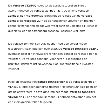
De
Versace VE2150Q
hoort tot de absolute topsellers in het
assortiment van de
Versace zonnebrillen
. De unieke
Versace
zonnebrillen monturen
zorgen sinds de release van de
Versace
zonnebrillencollectie 2017
op de neuzen van vrouwen en mannen
zonder uitzondering steeds weer voor aanzien. Jaloerse blikken zijn
dus niet alleen gegarandeerd, maar ook absoluut welkom!
De Versace zonnebrillen 2017 hebben nog een verder model
uitgebracht, waar iedereen over praat. De
Versace zonnebril VE2140
overtuigt door zijn innovatieve rondingen, zonder de rechte lijnen te
verliezen. De Versace zonnebril voor heren is in principe een
multitaskingtalent dat Newschool Cool met traditionele kwaliteit
verbindt.
In de brillenscène van
dames zonnebrillen
is de
Versace zonnebril
VE4260
al lang geen geheime tip meer. Het montuur is zo populair
dat de ontwerpers in opvolging van het model
Versace zonnebril
VE2168
, gelijk een soortgelijk montuur hebben ontworpen, om het
een klein gedenkteken te geven.