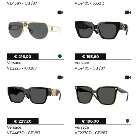
VE4387 - GB1/87
VE4405 - 533213
€ 216,00
€ 193,60
Versace
Versace
VE2225 - 100287
VE4409 - GB1/87
€ 227,20
€ 196,00
Versace
Versace
VE4483D - GB1/87
VE2278D - GB1/87