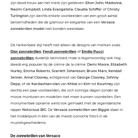
zijn dood trouw aan het merk zijn gebleven.
Elton John
,
Madonna
,
Naomi Campbell
,
Linda Evangelista
,
Claudia Schiffer
of
Christy
Turlington
zijn slechts enkele voorbeelden van een groot aantal
beroemdheden die de glamour en elegantie van een
Versace
zonnebrillen model
niet konden weerstaan.
De herkenbare stijl heeft niet alleen de designs van merken zoals
Dior zonnebrillen
,
Fendi zonnebrillen
of
Emilio Pucci
zonnebrilllen
duidelijk beïnvloed, maar is tegenwoordig ook nog
steeds erg populair bij de crème de la crème.
Demi Moore
,
Elizabeth
Hurley
,
Emma Roberts
,
Scarlett Johansson
,
Bruno Mars
,
Kendall
Jenner
,
Amal Clooney
, echtgenoot van
George Clooney
,
Johnny
Depp
, of de
Kardashian-clan
van
Khloe
en
Kim
tot
Kourtney
zijn
slechts een paar voorbeelden, die zich zonnige dagen zonder de
mooie monturen en modellen niet meer kunnen voorstellen. Een
monumentale opname werd ook gemaakt met de legendarische
rapper
Notorious BIG
. De
Versace zonnebrillen van Biggie
staan in
het middelpunt in één van de meest iconische foto’s in de
muziekgeschiedenis.
De zonnebrillen van Versace