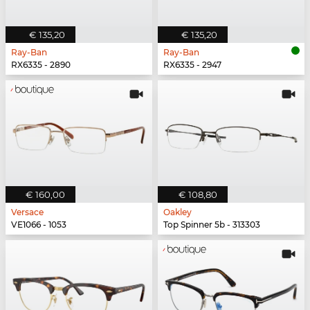
€ 135,20
€ 135,20
Ray-Ban
Ray-Ban
RX6335 - 2890
RX6335 - 2947
€ 160,00
€ 108,80
Versace
Oakley
VE1066 - 1053
Top Spinner 5b - 313303