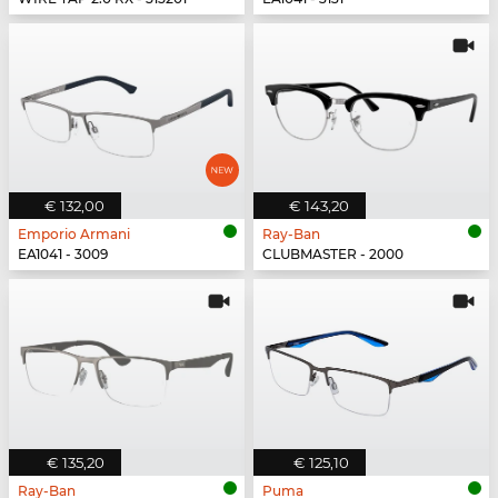
€ 132,00
€ 143,20
Emporio Armani
Ray-Ban
EA1041 - 3009
CLUBMASTER - 2000
€ 135,20
€ 125,10
Ray-Ban
Puma