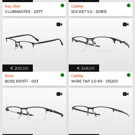
Ray-Ban
Oakley
CLUBMASTER - 2077
SOCKET 5.5 - 321813
€ 200,00
€ 248,00
Boss
Oakley
BOSS 1007/IT - 003
WIRE TAP 2.0 RX - 515203