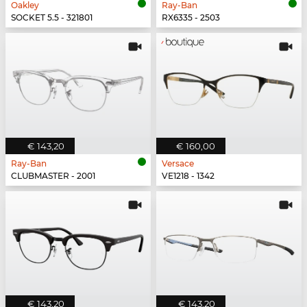
Oakley
Ray-Ban
SOCKET 5.5 - 321801
RX6335 - 2503
€ 143,20
€ 160,00
Ray-Ban
Versace
CLUBMASTER - 2001
VE1218 - 1342
€ 143,20
€ 143,20