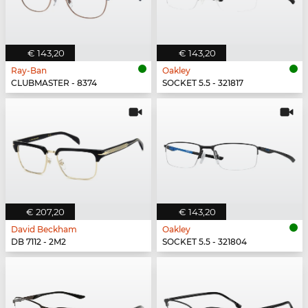
€ 143,20
€ 143,20
Ray-Ban
Oakley
CLUBMASTER - 8374
SOCKET 5.5 - 321817
€ 207,20
€ 143,20
David Beckham
Oakley
DB 7112 - 2M2
SOCKET 5.5 - 321804