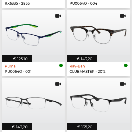
RX6335 - 2855
PU0064O - 004
€ 125,10
€ 143,20
Puma
Ray-Ban
PU0064O - 001
CLUBMASTER - 2012
€ 143,20
€ 135,20