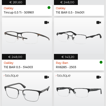
€ 261,60
€ 248,00
Oakley
Oakley
Tincup 0.5 Ti - 509901
TIE BAR 0.5 - 514001
€ 248,00
€ 143,20
Oakley
Ray-Ban
TIE BAR 0.5 - 514003
RX6285 - 2503