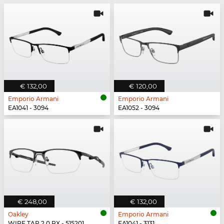
€ 132,00
€ 120,00
Emporio Armani
Emporio Armani
EA1041 - 3094
EA1052 - 3094
€ 248,00
€ 132,00
Oakley
Emporio Armani
WIRE TAP 2.0 RX - 515201
EA1041 - 3131