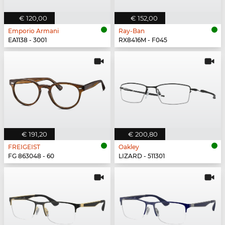
€ 120,00
€ 152,00
Emporio Armani
Ray-Ban
EA1138 - 3001
RX8416M - F045
€ 191,20
€ 200,80
FREIGEIST
Oakley
FG 863048 - 60
LIZARD - 511301