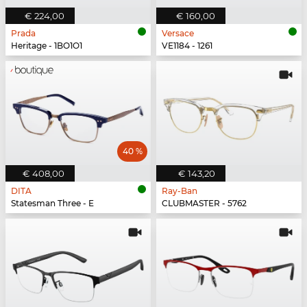
€ 224,00
€ 160,00
Prada
Versace
Heritage - 1BO1O1
VE1184 - 1261
40 %
€ 408,00
€ 143,20
DITA
Ray-Ban
Statesman Three - E
CLUBMASTER - 5762