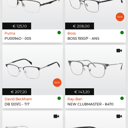
€ 125,10
€ 208,00
Puma
Boss
PU0094O - 005
BOSS 1930/F - ANS
€ 207,20
€ 143,20
David Beckham
Ray-Ban
DB 1201/G - TI7
NEW CLUBMASTER - 8470