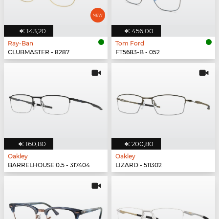
€ 143,20
€ 456,00
Ray-Ban
Tom Ford
CLUBMASTER - 8287
FT5683-B - 052
€ 160,80
€ 200,80
Oakley
Oakley
BARRELHOUSE 0.5 - 317404
LIZARD - 511302