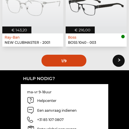
€ 143,20
€ 216,00
Ray-Ban
Boss
NEW CLUBMASTER - 2001
BOSS 1040 - 003
›
1
/9
HULP NODIG?
ma-vr 9-18uur
Helpcenter
Een aanvraag indienen
+31 85 107 0807