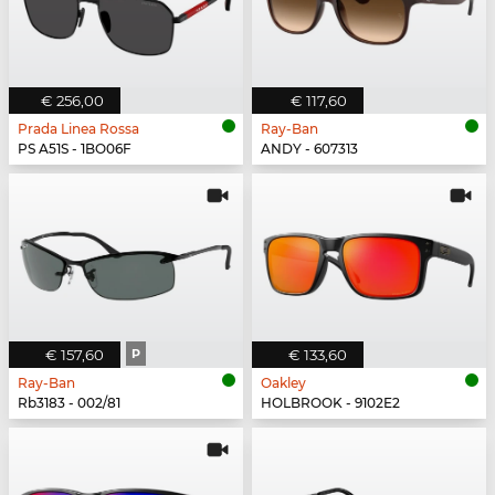
€ 256,00
€ 117,60
Prada Linea Rossa
Ray-Ban
PS A51S - 1BO06F
ANDY - 607313
€ 157,60
P
€ 133,60
Ray-Ban
Oakley
Rb3183 - 002/81
HOLBROOK - 9102E2