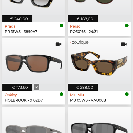
€ 240,00
€ 188,00
Prada
Persol
PR 15WS - 3890A7
PO3019S - 24/31
€ 173,60
P
€ 288,00
Oakley
Miu Miu
HOLBROOK - 9102D7
MU 09WS - VAU06B