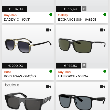
€ 104,00
€ 197,60
P
Ray-Ban
Oakley
DADDY-O - 601/31
EXCHANGE SUN - 948303
€ 200,00
€ 192,80
P
Boss
Ray-Ban
BOSS 1724/S - 2M2/9O
LITEFORCE - 601S9A