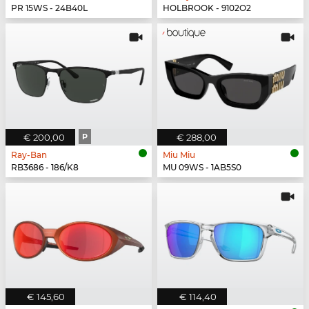
PR 15WS - 24B40L
HOLBROOK - 9102O2
€ 200,00
P
€ 288,00
Ray-Ban
Miu Miu
RB3686 - 186/K8
MU 09WS - 1AB5S0
€ 145,60
€ 114,40