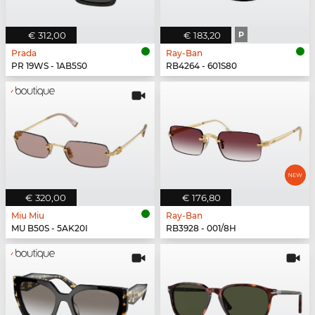
€ 312,00
€ 183,20
P
Prada
Ray-Ban
PR 19WS - 1AB5S0
RB4264 - 601S80
€ 320,00
€ 176,80
Miu Miu
Ray-Ban
MU B50S - 5AK20I
RB3928 - 001/8H