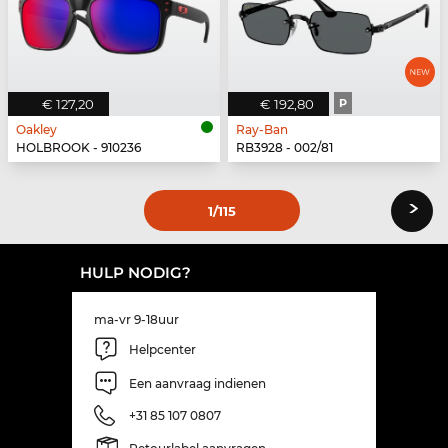
€ 127,20
€ 192,80
P
Oakley
Ray-Ban
HOLBROOK - 910236
RB3928 - 002/81
›
1
/115
HULP NODIG?
ma-vr 9-18uur
Helpcenter
Een aanvraag indienen
+31 85 107 0807