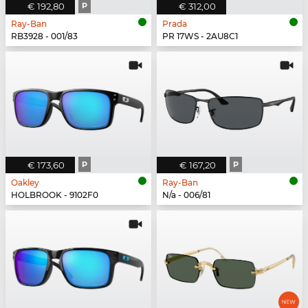
€ 192,80
P
€ 312,00
Ray-Ban
Prada
RB3928 - 001/83
PR 17WS - 2AU8C1
€ 173,60
P
€ 167,20
P
Oakley
Ray-Ban
HOLBROOK - 9102F0
N/a - 006/81