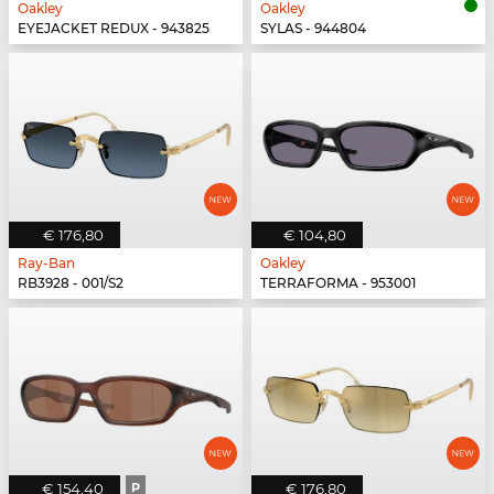
Oakley
Oakley
EYEJACKET REDUX - 943825
SYLAS - 944804
€ 176,80
€ 104,80
Ray-Ban
Oakley
RB3928 - 001/S2
TERRAFORMA - 953001
€ 154,40
P
€ 176,80