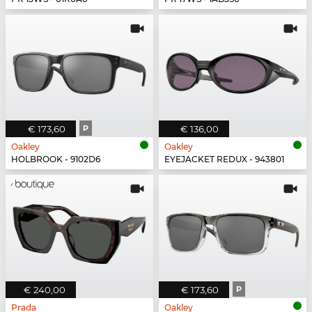
€ 173,60
P
€ 136,00
Oakley
Oakley
HOLBROOK - 9102D6
EYEJACKET REDUX - 943801
€ 240,00
€ 173,60
P
Prada
Oakley