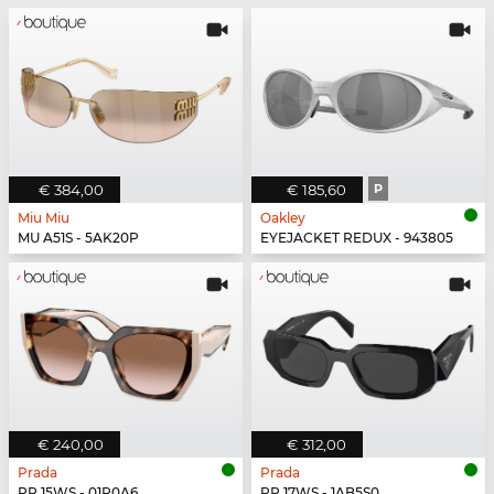
€ 384,00
€ 185,60
P
Miu Miu
Oakley
MU A51S - 5AK20P
EYEJACKET REDUX - 943805
€ 240,00
€ 312,00
Prada
Prada
PR 15WS - 01R0A6
PR 17WS - 1AB5S0