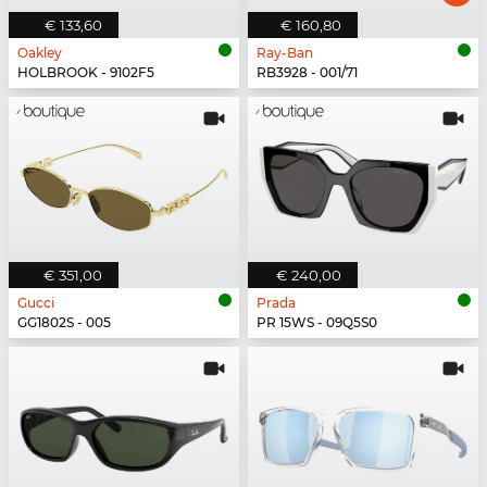
€ 133,60
€ 160,80
Oakley
Ray-Ban
HOLBROOK - 9102F5
RB3928 - 001/71
€ 351,00
€ 240,00
Gucci
Prada
GG1802S - 005
PR 15WS - 09Q5S0