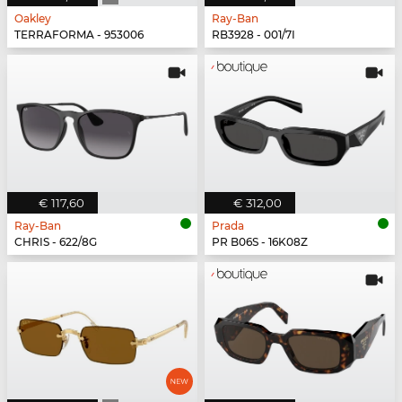
Oakley
Ray-Ban
TERRAFORMA - 953006
RB3928 - 001/7I
€ 117,60
€ 312,00
Ray-Ban
Prada
CHRIS - 622/8G
PR B06S - 16K08Z