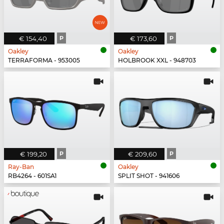
€ 154,40
P
€ 173,60
P
Oakley
Oakley
TERRAFORMA - 953005
HOLBROOK XXL - 948703
€ 199,20
P
€ 209,60
P
Ray-Ban
Oakley
RB4264 - 601SA1
SPLIT SHOT - 941606