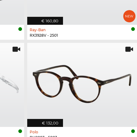
€ 160,80
Ray-Ban
RX3928V - 2501
€ 132,00
Polo