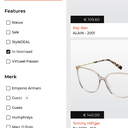
features
€ 109,60
Nieuw
Ray-Ban
Sale
ALAIN - 2001
StyleDEAL
In Voorraad
Virtueel Passen
Merk
Emporio Armani
Gucci
Guess
€ 140,00
Humphreys
Tommy Hilfiger
Marc O Polo