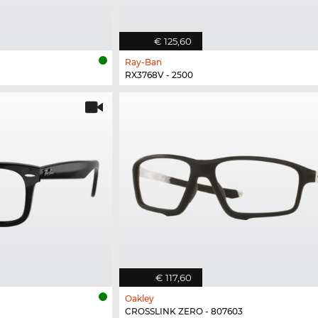
€ 125,60
Ray-Ban
RX3768V - 2500
€ 117,60
Oakley
CROSSLINK ZERO - 807603