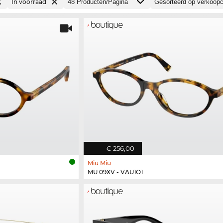
In voorraad
€ 256,00
Miu Miu
MU 09XV - VAU1O1