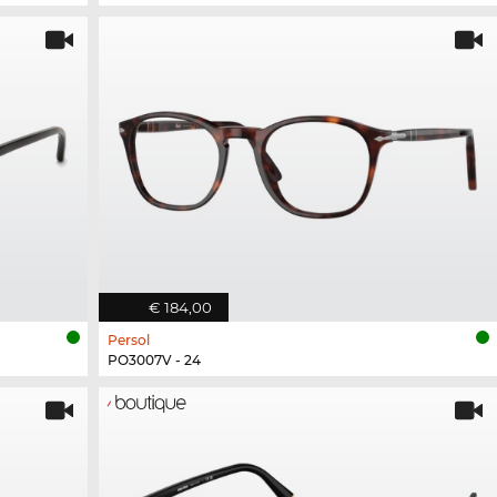
€ 184,00
Persol
PO3007V - 24