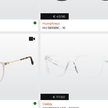
€ 49,96
Humphreys
HU 581069C - 10
€ 117,60
Oakley