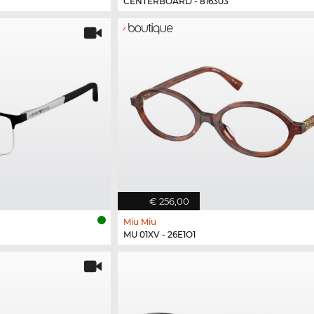
CENTERBOARD - 816303
€ 256,00
Miu Miu
MU 01XV - 26E1O1