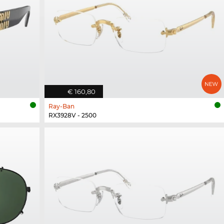
€ 160,80
Ray-Ban
RX3928V - 2500