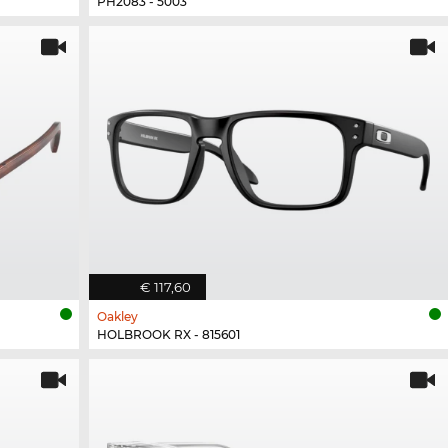
PH2083 - 5003
€ 117,60
Oakley
HOLBROOK RX - 815601