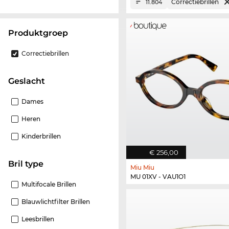
Correctiebrillen
11.804
Produktgroep
Correctiebrillen
Geslacht
Dames
Heren
Kinderbrillen
€ 256,00
Bril type
Miu Miu
MU 01XV - VAU1O1
Multifocale Brillen
Blauwlichtfilter Brillen
Leesbrillen