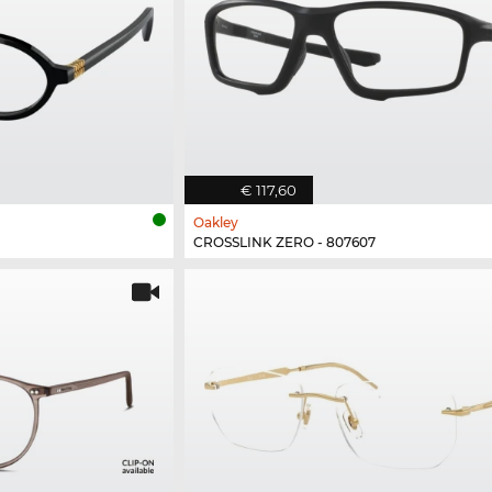
€ 117,60
Oakley
CROSSLINK ZERO - 807607