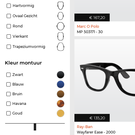
Hartvormig
Ovaal Gezicht
€ 167,20
Rond
Marc O Polo
MP 503171 - 30
Vierkant
Trapeziumvormig
Kleur montuur
Zwart
Blauw
Bruin
Havana
Goud
€ 135,20
Ray-Ban
Wayfarer Ease - 2000