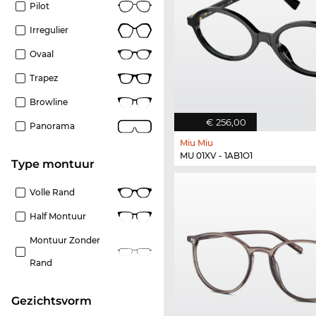
Pilot
Irregulier
Ovaal
Trapez
Browline
€ 256,00
Panorama
Miu Miu
MU 01XV - 1AB1O1
Type montuur
Volle Rand
Half Montuur
Montuur Zonder
Rand
Gezichtsvorm