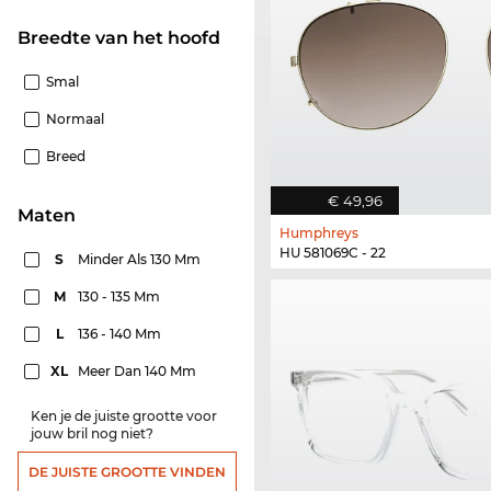
Breedte van het hoofd
Smal
Normaal
Breed
€ 49,96
Maten
Humphreys
HU 581069C - 22
S
Minder Als 130 Mm
M
130 - 135 Mm
L
136 - 140 Mm
XL
Meer Dan 140 Mm
Ken je de juiste grootte voor
jouw bril nog niet?
DE JUISTE GROOTTE VINDEN