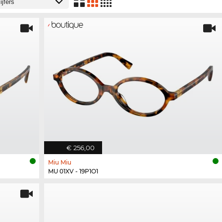
€ 256,00
Miu Miu
MU 01XV - 19P1O1