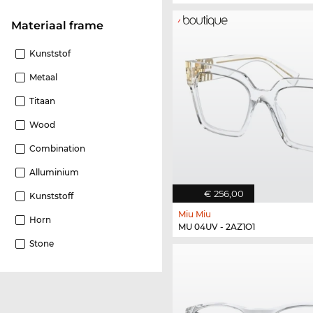
Materiaal frame
Kunststof
Metaal
Titaan
Wood
Combination
Alluminium
€ 256,00
Kunststoff
Miu Miu
Horn
MU 04UV - 2AZ1O1
Stone