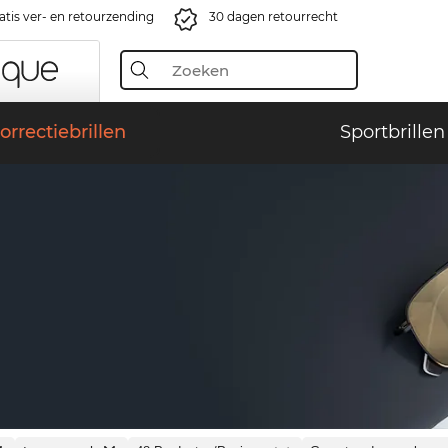
atis ver- en retourzending
30 dagen retourrecht
orrectiebrillen
Sportbrillen