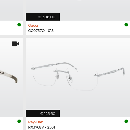
€ 306,00
Gucci
GG0737O - 018
€ 125,60
Ray-Ban
RX3768V - 2501