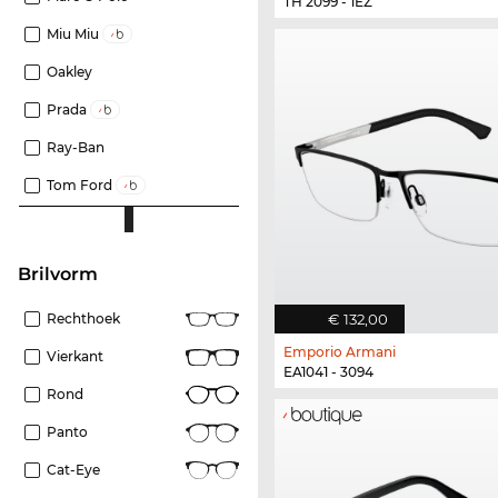
TH 2099 - 1EZ
Miu Miu
Oakley
Prada
Ray-Ban
Tom Ford
Brilvorm
€ 132,00
Rechthoek
Emporio Armani
Vierkant
EA1041 - 3094
Rond
Panto
Cat-Eye