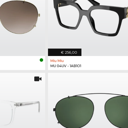
€ 256,00
Miu Miu
MU 04UV - 1AB1O1