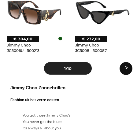
€ 304,00
€ 232,00
Jimmy Choo
Jimmy Choo
JC5006U - 500213
JC5008 - 500087
›
1
/10
Jimmy Choo Zonnebrillen
Fashion uit het verre oosten
You got those Jimmy Choo‘s
You never get the blues
It’s always all about you