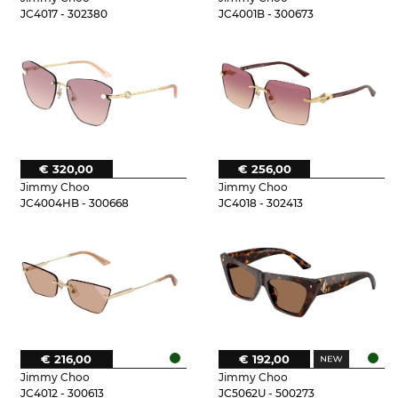
JC4017 - 302380
JC4001B - 300673
€ 320,00
€ 256,00
Jimmy Choo
Jimmy Choo
JC4004HB - 300668
JC4018 - 302413
€ 216,00
€ 192,00
Jimmy Choo
Jimmy Choo
JC4012 - 300613
JC5062U - 500273