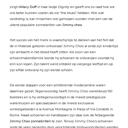
zingt
Hillary Duff
in haar liedje
Dignity
en geeft ons zo raad hoe we
ons beter kunnen voelen als we “the blues” hebben. Wie wat
verdrietig is, kan misschien wel geholpen worden met een van de
uiterst populaire zonnebrillen van
Jimmy choo
.
Het succes van het merk is waarschijnlijk te danken aan het feit dat
de in Maleisië geboren ontwerper Jimmy Choo al sinds zijn kindertijd
zijn ambacht in het bloed heeft zitten. Als zoon van een
schoenmakersfamilie leerde hij schoenen te ontwerpen voordat hij
erin kon lopen. Zijn talent werd ontdekt op vierjarige leeftijd en op
zijn elfde ontwierp hij zijn eerste schoen.
De eerste stappen voor een schitterende modecarrière waren
daarmee gezet. Tegenwoordig heeft Jimmy Choo wereldwijd 150
boetieks en is hij vertegenwoordigd in de meest prestigieuze
warenhuizen en speciaalzaken in de meest exclusieve
winkelgebieden à la Avenue Montaigne in Parijs of Via Condotti in
Rome. Naast schoenen en handtassen zijn daar ook de felbegeerde
Jimmy Choo zonnebrillen
te zien. Terwijl Jimmy Choo's schoenen
sinds de jaren negentig door verschillende Hollywood-sterren werden