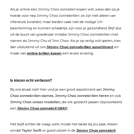
Als je online een Jimmy Choo zonnebril kopen wilt, wees dan op je
hoede voor nep Jimmy Choo zonnebrillen: ze zijn niet alleen van
inferieure kwaliteit, maar bieden vaak niet de nodige UV-
bescherming en kunnen schadelijk zijn voor je gezondheid. Blijf dus
uit de buurt van goedkope imitatie Jimmy Choo zonnebrillen met
namen als Jimmy Chu of Jimi Choo. Als je op veilig wilt spelen, kies
dan uitsluitend uit ons
Jimmy Choo zonnebrillen assortiment
en
maak van
online brillen kopen
een leuke ervaring.
Is kiezen echt verliezen?
Bij ons alvast niet! Hier vind je een groot assortiment aan
Jimmy
Choo zonnebrillen dames
,
Jimmy Choo zonnebrillen heren
en ook
Jimmy Choo unisex modellen
, die elk geslacht passen (bijvoorbeeld
een
Jimmy Choo zonnebril GRAY
).
Het blijft echter de vraag welk model het beste bij jou past. Alleen
omdat
Taylor Swift
er goed uitziet in de
Jimmy Choo zonnebril