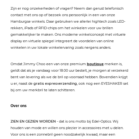
Zijn er nog onzekerheden of vragen? Neem dan gerust telefonisch
contact met ons op of bezoek ons persoonlijk in een van onze
Hamburgse winkels. Daar gebruiken we allerlei hightech zoals LED-
rekken, iPads of RFID-chips om het winkelen voor uw brillen
gemakkelijker te maken. Ons moderne winkelconcept met virtuele
display en virtuele spiegel integreert de voordelen van online
winkelen in uw lokale winkelervaring zoals nergens anders.
Omdat Jimmy Choo een van onze premium
boutique
merken is,
geldt dat als je vandaag voor 18.00 uur bestelt, je morgen al verzekerd
bent van levering als we de bril op voorraad hebben. Bovendien krijgt
u er, naast de
gratis expresverzending
, ook nog een EYESHAKER set
bij om uw merkbril te laten schitteren.
Over ons
ZIEN EN GEZIEN WORDEN
- dat is ons motto bij Edel-Optics. Wij
houden van mode en willen ons plezier in accessoires met u delen.
Voor ons is een zonnebril geen noodzakelijk kwaad, maar een