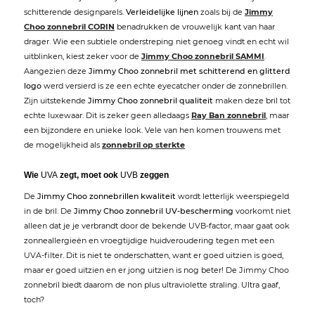
schitterende designparels.
Verleidelijke lijnen
zoals bij de
Jimmy
Choo zonnebril CORIN
benadrukken de vrouwelijk kant van haar
drager. Wie een subtiele onderstreping niet genoeg vindt en echt wil
uitblinken, kiest zeker voor de
Jimmy Choo zonnebril SAMMI
.
Aangezien deze
Jimmy Choo zonnebril met schitterend en glitterd
logo
werd versierd is ze een echte eyecatcher onder de zonnebrillen.
Zijn uitstekende
Jimmy Choo zonnebril qualiteit
maken deze bril tot
echte luxewaar. Dit is zeker geen alledaags
Ray Ban zonnebril
, maar
een bijzondere en unieke look. Vele van hen komen trouwens met
de mogelijkheid als
zonnebril op sterkte
Wie
UVA
zegt, moet ook
UVB
zeggen
De
Jimmy Choo zonnebrillen kwaliteit
wordt letterlijk weerspiegeld
in de bril. De
Jimmy Choo zonnebril UV-bescherming
voorkomt niet
alleen dat je je verbrandt door de bekende UVB-factor, maar gaat ook
zonneallergieën en vroegtijdige huidveroudering tegen met een
UVA-filter. Dit is niet te onderschatten, want er goed uitzien is goed,
maar er goed uitzien en er jong uitzien is nog beter! De Jimmy Choo
zonnebril biedt daarom de non plus ultraviolette straling. Ultra gaaf,
toch?