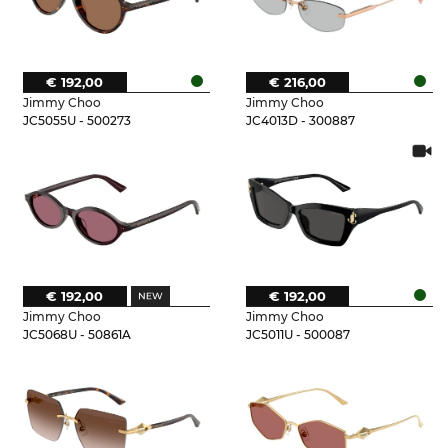
€ 192,00
€ 216,00
Jimmy Choo
Jimmy Choo
JC5055U - 500273
JC4013D - 300887
€ 192,00
€ 192,00
Jimmy Choo
Jimmy Choo
JC5068U - 50861A
JC5011U - 500087