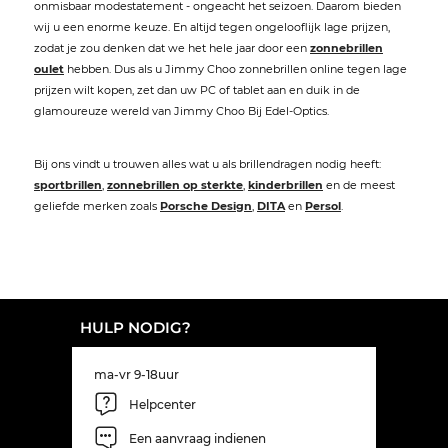
onmisbaar modestatement - ongeacht het seizoen. Daarom bieden
wij u een enorme keuze. En altijd tegen ongelooflijk lage prijzen,
zodat je zou denken dat we het hele jaar door een
zonnebrillen
oulet
hebben. Dus als u Jimmy Choo zonnebrillen online tegen lage
prijzen wilt kopen, zet dan uw PC of tablet aan en duik in de
glamoureuze wereld van Jimmy Choo Bij Edel-Optics.
Bij ons vindt u trouwen alles wat u als brillendragen nodig heeft:
sportbrillen
,
zonnebrillen op sterkte
,
kinderbrillen
en de meest
geliefde merken zoals
Porsche Design
,
DITA
en
Persol
.
HULP NODIG?
ma-vr 9-18uur
Helpcenter
Een aanvraag indienen