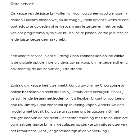
Onze service
De keuze van de juiste bril willen wij voor jou zo eenvoudig mogelijk
maken. Daarom bieden we jou de mogelijkheid op onze website een
portretfoto te uploaden of je webcam aan te zetten en met behulp
van ons programma bijna elke bril online te passen. Zo zie je direct, of
je de juiste keuze gemaakt hebt.
Een andere service in onze
Jimmy Choo zonnebrillen online winkel
is de digitale opticien, die u tijdens uw aankoop online begeleidt en u
adviseert bij de keuze van de juiste sterkte.
Zodra u uw keuze heeft gemaakt, kunt u uw
Jimmy Choo zonnebril
online bestellen
en rechtstreeks bij u thuis laten bezorgen. Dankzij
verschillende
betaalmethoden
blijft u flexibel. U kunt bijvoorbeeld
ook uw Jimmy Choo zonnebril op rekening kopen. Anders: Als een
model u niet bevalt, kunt u ze gratis naar ons terugsturen. Bij het
terugsturen van de bril dient u er echter rekening mee te houden dat
op maat gemaakte brillen met glazen op sterkte zijn uitgesloten van
het retourrecht. (Tenzij er gebreken zijn in de verwerking.)