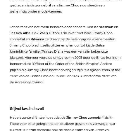
gedragen, is de
zonnebril van Jimmy Choo
nog steeds een
geheimtip onder mode-kenners.
Tot de fans van het merk behoren onder andere
Kim Kardashian
en
Jessica Alba
. Ook
Paris Hilton
is “in love” met haar Jimmy Choo
zonnebril en
Rihanna
ze draagt op de belangrijkste evenementen.
Jimmy Choo bracht zelfs glitter en glamour tot bij de Britse
koninklijke familie (Prinses Diana was een van zijn bekendste
klanten). Hiervoor werd de ontwerper in 2003 door de Britse koningin
benoemd tot "Officer of the Order of the British Empire". Andere
prijzen die Jimmy Choo heeft ontvangen, zijn "
Designer Brand of the
Year
" van de British Fashion Council en "
ACE Brand of the Year
" van
de Accessory Council.
Stijlvol kwaliteitsvol!
Het elegante cliënteel weet dat de
Jimmy Choo zonnebril
als It-
Piece voor elke gelegenheid niet alleen geschikt is vanwege haar
cultstatus. Er zijn namelijk ook de mooie vormen van Jimmy’s