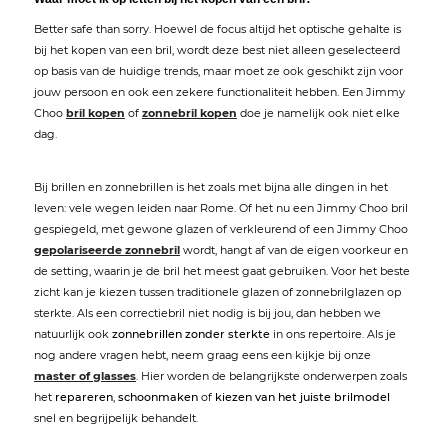
Better safe than sorry. Hoewel de focus altijd het optische gehalte is
bij het kopen van een bril, wordt deze best niet alleen geselecteerd
op basis van de huidige trends, maar moet ze ook geschikt zijn voor
jouw persoon en ook een zekere functionaliteit hebben. Een Jimmy
Choo
bril kopen
of
zonnebril kopen
doe je namelijk ook niet elke
dag.
Bij brillen en zonnebrillen is het zoals met bijna alle dingen in het
leven: vele wegen leiden naar Rome. Of het nu een Jimmy Choo bril
gespiegeld, met gewone glazen of verkleurend of een Jimmy Choo
gepolariseerde zonnebril
wordt, hangt af van de eigen voorkeur en
de setting, waarin je de bril het meest gaat gebruiken. Voor het beste
zicht kan je kiezen tussen traditionele glazen of zonnebrilglazen op
sterkte. Als een correctiebril niet nodig is bij jou, dan hebben we
natuurlijk ook
zonnebrillen zonder sterkte
in ons repertoire. Als je
nog andere vragen hebt, neem graag eens een kijkje bij onze
master of glasses
. Hier worden de belangrijkste onderwerpen zoals
het
repareren
,
schoonmaken
of
kiezen van het juiste brilmodel
snel en begrijpelijk behandelt.