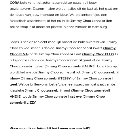
CORA
betekent niet automatisch dat ze passen bij jouw
gezichtsvorm. Daarom halen we echt alles uit de kast als het gaat om
de keuze van jouw montuur en kleur. We presenteren jou een
fantastisch assortiment, of het nu in de
Jimmy Choo zonnebrillen
online
shop is of direct ter plaatse in onze winkels in Hamburg.
Soms is het kiezen echt moeilijk omdat de brillenwereld van Jimmy
Choo zo veel meer is dan de
Jimmy Choo zonnebril zwart
(
Jimmy
Choo ELVA
) of de
Jimmy Choo zonnebril wit
(
Jimmy Choo ELLO
. Er
is bijvoorbeeld ook de
Jimmy Choo zonnebril goud
of de
Jimmy
Choo zonnebril zilver
(
Jimmy Choo zonnebril ALINE
). Echt kleurrijk
wordt het met de
Jimmy Choo zonnebril rot
,
Jimmy Choo zonnebril
blauw
(
Jimmy Choo zonnebril TESSY
) of
Jimmy Choo zonnebril
geel
. Wat de brillenvorm betreft, is er een spectrum dat gaat van de
klassieke
Jimmy Choo zonnebril rond
(
Jimmy Choo zonnebril
ANDIE
) tot de
Jimmy Choo zonnebril cat eye
(
Jimmy Choo
zonnebril LIZZY
.
Waar moet ik op letten bij het kopen van een bril?