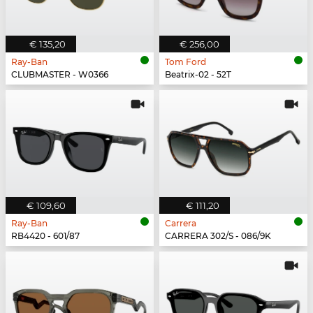
€ 135,20
€ 256,00
Ray-Ban
Tom Ford
CLUBMASTER - W0366
Beatrix-02 - 52T
€ 109,60
€ 111,20
Ray-Ban
Carrera
RB4420 - 601/87
CARRERA 302/S - 086/9K