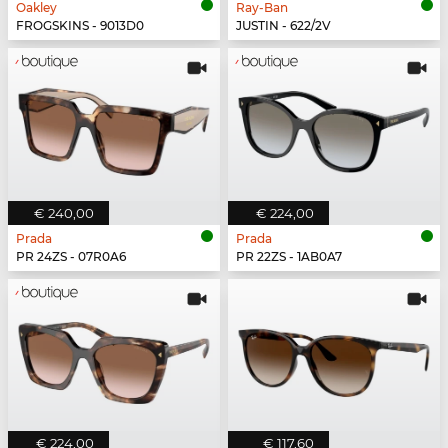
Oakley
Ray-Ban
FROGSKINS - 9013D0
JUSTIN - 622/2V
€ 240,00
€ 224,00
Prada
Prada
PR 24ZS - 07R0A6
PR 22ZS - 1AB0A7
€ 224,00
€ 117,60