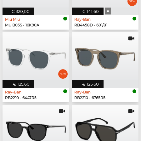
€ 320,00
€ 141,60
P
Miu Miu
Ray-Ban
MU B05S - 16K90A
RB4458D - 601/81
€ 125,60
€ 125,60
Ray-Ban
Ray-Ban
RB2210 - 6447R5
RB2210 - 6765R5