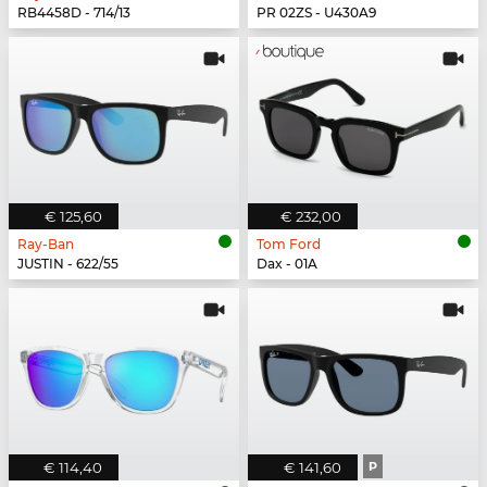
RB4458D - 714/13
PR 02ZS - U430A9
€ 125,60
€ 232,00
Ray-Ban
Tom Ford
JUSTIN - 622/55
Dax - 01A
€ 114,40
€ 141,60
P