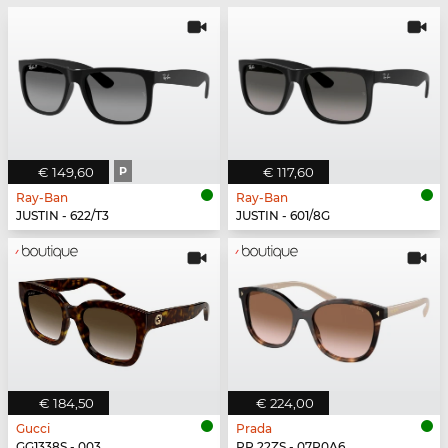
€ 149,60
P
€ 117,60
Ray-Ban
Ray-Ban
JUSTIN - 622/T3
JUSTIN - 601/8G
€ 184,50
€ 224,00
Gucci
Prada
GG1338S - 003
PR 22ZS - 07R0A6