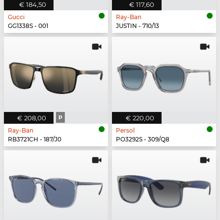
€ 184,50
€ 117,60
Gucci
Ray-Ban
GG1338S - 001
JUSTIN - 710/13
€ 208,00
P
€ 220,00
Ray-Ban
Persol
RB3721CH - 187/J0
PO3292S - 309/Q8