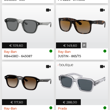
€ 109,60
€ 149,60
P
Ray-Ban
Ray-Ban
RB4458D - 645087
JUSTIN - 865/T5
€ 117,60
€ 288,00
Ray-Ban
Prada