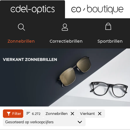
0
Zonnebrillen
Correctiebrillen
Sportbrillen
VIERKANT ZONNEBRILLEN
Filter
Zonnebrillen
Vierkant
6.272