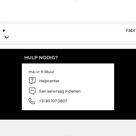
Fabr
HULP NODIG?
ma-vr 9-18uur
Helpcenter
Een aanvraag indienen
+31 85 107 0807