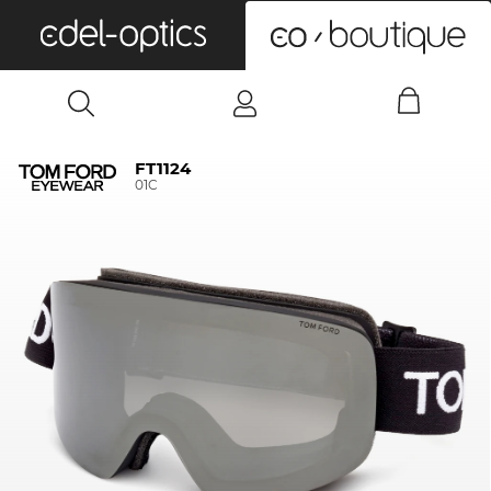
0
FT1124
01C