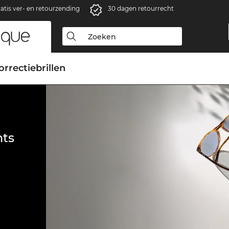
atis ver- en retourzending
30 dagen retourrecht
orrectiebrillen
ts