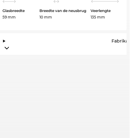
Glasbreedte
Breedte van de neusbrug
Veerlengte
59 mm
10 mm
135 mm
Fabrikantin