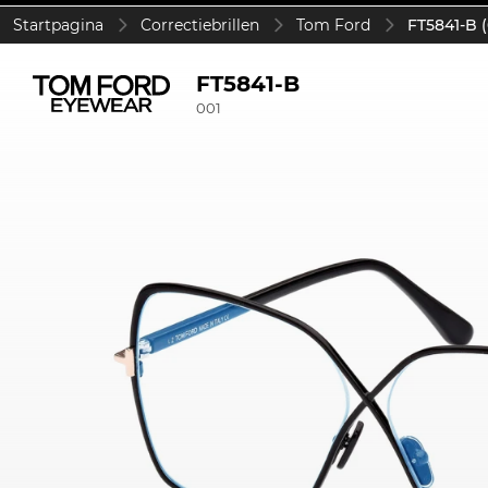
Startpagina
Correctiebrillen
Tom Ford
FT5841-B (
FT5841-B
001