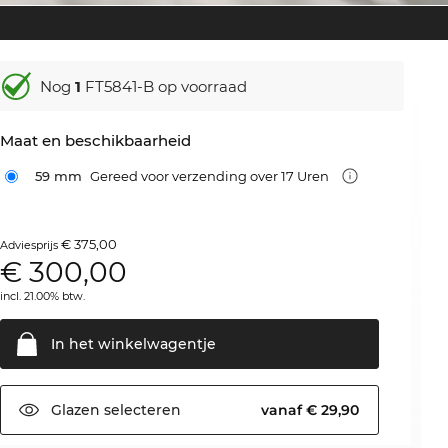
Nog
1
FT5841-B op voorraad
Maat en beschikbaarheid
59 mm
Gereed voor verzending over 17 Uren
€ 375,00
Adviesprijs
€
300,00
incl. 21.00% btw.
In het
winkelwagentje
Glazen
selecteren
vanaf € 29,90