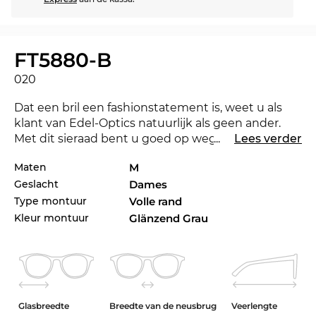
FT5880-B
020
Dat een bril een fashionstatement is, weet u als
klant van Edel-Optics natuurlijk als geen ander.
Met dit sieraad bent u goed op weg en overtuigt u
...
Lees verder
zowel op kantoor als in uw vrije tijd als stijlicoon. De
Maten
M
FT5880-B is in 2023 nieuw op de markt gebracht,
Geslacht
Dames
zodat u met deze bril altijd bij de tijd bent. De
FT5880-B is in de Edel-Optics onlineshop ook in
Type montuur
Volle rand
andere stijlen van
Tom Ford
collectie van 2022 en
Kleur montuur
Glänzend Grau
2023 verkrijgbaar.
Deze bril ontleent zijn klassieke karakter aan haar
uitgesproken lijnenspel en maken die bril tot een
musthave voor
dames
. Een
rechthoekige
bril
Glasbreedte
Breedte van de neusbrug
Veerlengte
accentueert de gezichtsvorm en is daarmee het