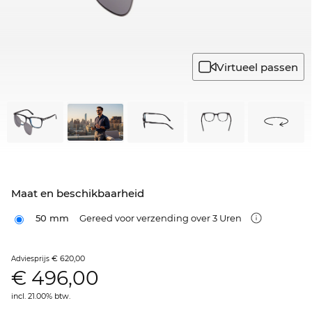
Virtueel passen
Maat en beschikbaarheid
50 mm
Gereed voor verzending over 3 Uren
€ 620,00
Adviesprijs
€
496,00
incl. 21.00% btw.