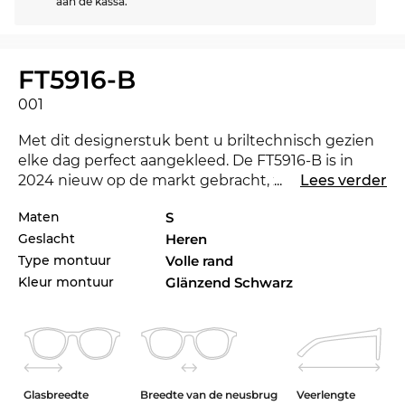
aan de kassa.
FT5916-B
001
Met dit designerstuk bent u briltechnisch gezien
elke dag perfect aangekleed. De FT5916-B is in
2024 nieuw op de markt gebracht, zodat u met
...
Lees verder
deze bril altijd bij de tijd bent. Een andere kleur
Maten
S
zou eigenlijk beter bij uw favoriete outfit staan?
Geslacht
Heren
Check ook de andere stijlen van der FT5916-B in
ons assortiment van 2023 en 2024
Tom Ford
.
Type montuur
Volle rand
Kleur montuur
Glänzend Schwarz
Het design van het montuur richt zich hier
overtuigend op
mannen
. Het compromisloze
lijnenspel zorgt voor een mannelijke touch. Een
rechthoekige
bril accentueert de gezichtsvorm en
is daarmee het perfecte stijlelement voor
Glasbreedte
Breedte van de neusbrug
Veerlengte
zelfbewuste personen.
Kunststof
is een zeer licht