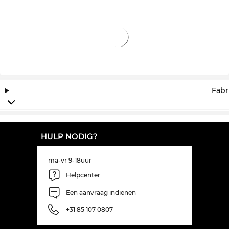
Fabr
HULP NODIG?
ma-vr 9-18uur
Helpcenter
Een aanvraag indienen
+31 85 107 0807