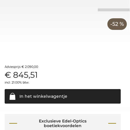
-52 %
€ 2.090,00
Adviesprijs
€
845,51
incl. 21.00% btw.
In het
winkelwagentje
Exclusieve Edel-Optics
boetiekvoordelen