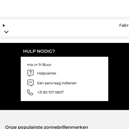
Fabr
HULP NODIG?
ma-vr 9-18uur
Helpcenter
Een aanvraag indienen
+31 85 107 0807
Onze populairste zonnebrillenmerken