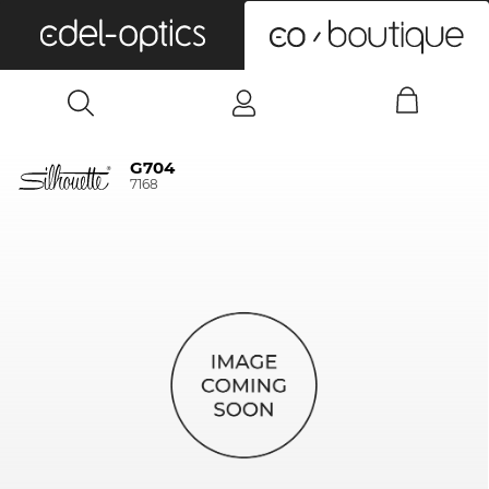
0
G704
7168