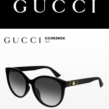
GG0636SK
001