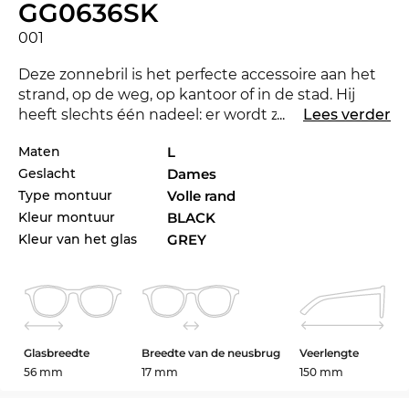
GG0636SK
001
Deze zonnebril is het perfecte accessoire aan het
strand, op de weg, op kantoor of in de stad. Hij
heeft slechts één nadeel: er wordt zeker weten
...
Lees verder
jaloers naar u gekeken. Met de nieuwe
Gucci
laat u
Maten
L
zien dat u een trendsetter bent. Voor het lopende
Geslacht
Dames
seizoen zet het gerenommeerde label met haar
collectie de toon voor 2020. De GG0636SK is in de
Type montuur
Volle rand
Edel-Optics onlineshop ook in andere stijlen van
Kleur montuur
BLACK
Gucci collectie van 2019 en 2020 verkrijgbaar.
Kleur van het glas
GREY
Het brilmontuur is speciaal voor
power
vrouwen
ontworpen. Een aantrekkelijk design en de
uitgesprokenheid onderstrepen de klassieke
chicheid. Bij een
vol montuur
omsluit het
Glasbreedte
Breedte van de neusbrug
Veerlengte
montuur de glazen volledig. Wie uit overtuiging
56 mm
17 mm
150 mm
een brillendrager is, kiest alleen bij hoge
uitzondering voor een ander model. De
cat-eye-