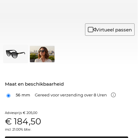
Virtueel passen
Maat en beschikbaarheid
56 mm
Gereed voor verzending over 8 Uren
€ 205,00
Adviesprijs
€
184,50
incl. 21.00% btw.