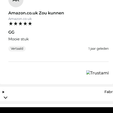
Amazon.co.uk Zou kunnen
Amazon.co.uk
GG
Mooie stuk
Vertaald
1 jaar geleden
Fabr