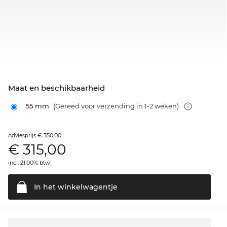
Maat en beschikbaarheid
55 mm
(Gereed voor verzending in 1-2 weken)
€ 350,00
Adviesprijs
€
315,00
incl. 21.00% btw.
In het
winkelwagentje