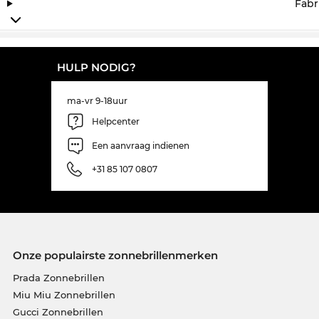
Fabr
HULP NODIG?
ma-vr 9-18uur
Helpcenter
Een aanvraag indienen
+31 85 107 0807
Onze populairste zonnebrillenmerken
Prada Zonnebrillen
Miu Miu Zonnebrillen
Gucci Zonnebrillen