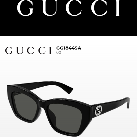
GG1844SA
001