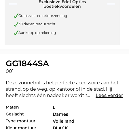
Exclusieve Edel-Optics
boetiekvoordelen
Gratis ver- en retourzending
30 dagen retourrecht
Aankoop op rekening
GG1844SA
001
Deze zonnebril is het perfecte accessoire aan het
strand, op de weg, op kantoor of in de stad. Hij
heeft slechts één nadeel: er wordt zeker weten
...
Lees verder
jaloers naar u gekeken. De GG1844SA is in 2025
Maten
L
nieuw op de markt gebracht, zodat u met deze bril
Geslacht
Dames
altijd bij de tijd bent.
Type montuur
Volle rand
Het brilmontuur is speciaal voor
power
vrouwen
Kleur montuur
BLACK