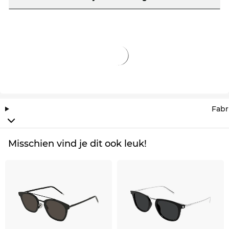
uitverkoop is, is bij ons eigenlijk gewoon ‘all-day-
everyday’ besparen.
Fabr
Misschien vind je dit ook leuk!