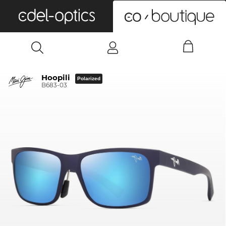
0
Hoopili
Polarized
B683-03