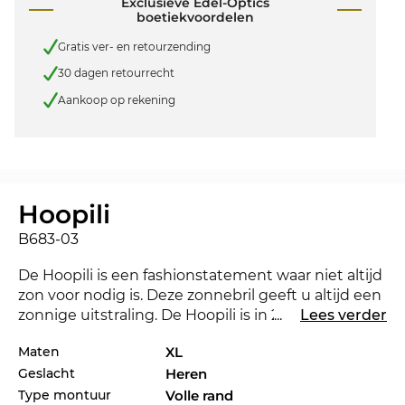
Exclusieve Edel-Optics
boetiekvoordelen
Gratis ver- en retourzending
30 dagen retourrecht
Aankoop op rekening
Hoopili
B683-03
De Hoopili is een fashionstatement waar niet altijd
zon voor nodig is. Deze zonnebril geeft u altijd een
zonnige uitstraling. De Hoopili is in 2024 nieuw op
...
Lees verder
de markt gebracht, zodat u met deze bril altijd bij
Maten
XL
de tijd bent.
Geslacht
Heren
Krasvrij en sterk in materiaal en afwerking: deze
Type montuur
Volle rand