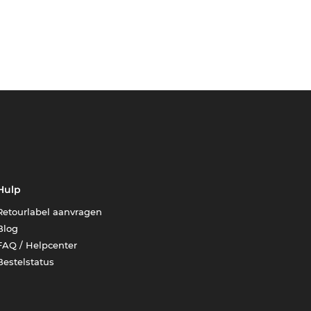
Hulp
Retourlabel aanvragen
Blog
FAQ / Helpcenter
Bestelstatus