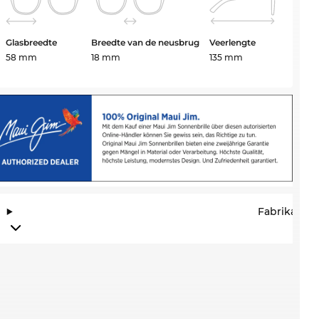
Glasbreedte
Breedte van de neusbrug
Veerlengte
58 mm
18 mm
135 mm
Fabrikantin