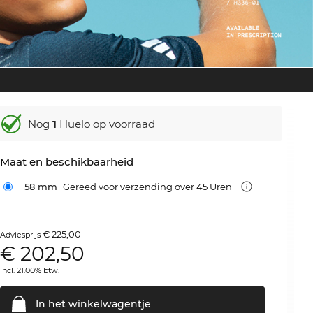
Nog
1
Huelo op voorraad
Maat en beschikbaarheid
58 mm
Gereed voor verzending over 45 Uren
€ 225,00
Adviesprijs
€
202,50
incl. 21.00% btw.
In het
winkelwagentje