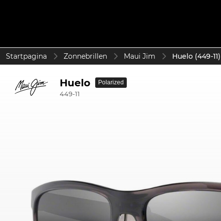
Startpagina
Zonnebrillen
Maui Jim
Huelo (449-11)
Huelo
Polarized
449-11