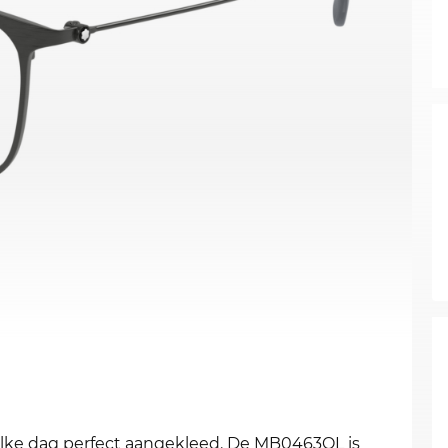
 elke dag perfect aangekleed. De MB0463OL is