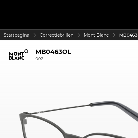
Startpagina
Correctiebrillen
Mont Blanc
MB0463O
MB0463OL
002