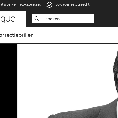
atis ver- en retourzending
30 dagen retourrecht
orrectiebrillen