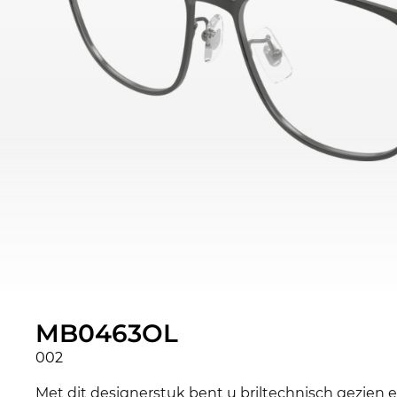
MB0463OL
002
Met dit designerstuk bent u briltechnisch gezien