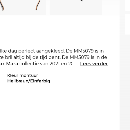
elke dag perfect aangekleed. De MM5079 is in
ril altijd bij de tijd bent. De MM5079 is in de
ax Mara
collectie van 2021 en 2022
...
Lees verder
Kleur montuur
Hellbraun/Einfarbig
tworpen. Een aantrekkelijk design en de
heid. Een
hoekige vorm benadrukt
ronde
ordt. Deze brillen geven uw uiterlijk een
unststof
is een zeer licht en flexibel materiaal.
 draagcomfort.
ad is, loont het zich nu toch toe te slaan.
cs een paradijs is voor koopjesjageres, krijgt u