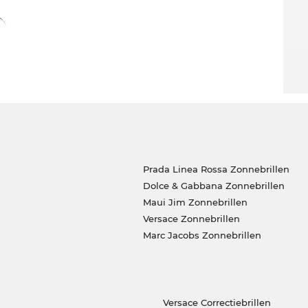
js. Wat bij andere onlineshops uitverkoop is, is
n.
Prada Linea Rossa Zonnebrillen
Dolce & Gabbana Zonnebrillen
Maui Jim Zonnebrillen
Versace Zonnebrillen
Marc Jacobs Zonnebrillen
Versace Correctiebrillen