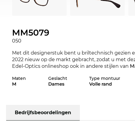
MM5079
050
Met dit designerstuk bent u briltechnisch gezien 
2022 nieuw op de markt gebracht, zodat u met deze b
Edel-Optics onlineshop ook in andere stijlen van
M
verkrijgbaar.
Maten
Geslacht
Type montuur
M
Dames
Volle rand
Het brilmontuur is speciaal voor
power
vrouwen
on
uitgesprokenheid onderstrepen de klassieke chic
gezichten, waardoor u een markante verschijning w
highlight en trekken de aandacht die u verdient.
K
Het heeft een lange levensduur en biedt een hoog
Bedrijfsbeoordelingen
Ook als deze
Max Mara
op dit moment niet op voorra
Want de prijs is onverslaanbaar. En omdat Edel-Opti