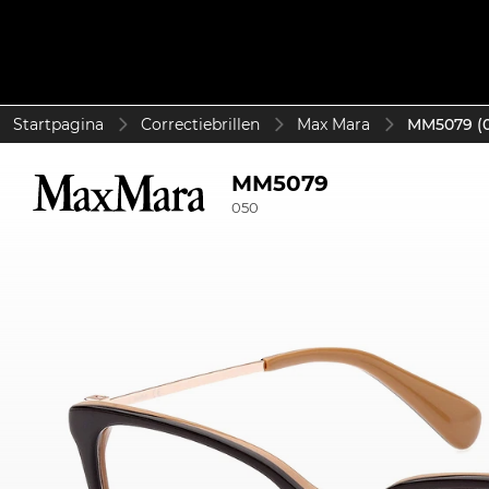
Startpagina
Correctiebrillen
Max Mara
MM5079 (0
MM5079
050