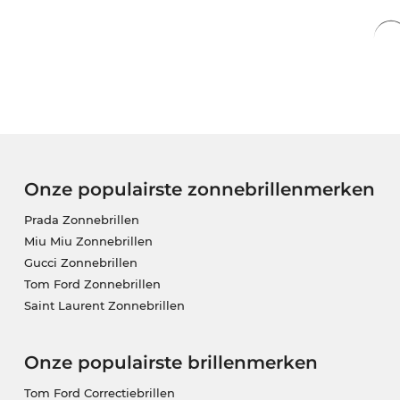
ook dit topmodel voor een ongelooflijk gunstige pri
bij ons eigenlijk gewoon ‘all-day-everyday’ bespare
Onze populairste zonnebrillenmerken
Prada Zonnebrillen
Miu Miu Zonnebrillen
Gucci Zonnebrillen
Tom Ford Zonnebrillen
Saint Laurent Zonnebrillen
Onze populairste brillenmerken
Tom Ford Correctiebrillen