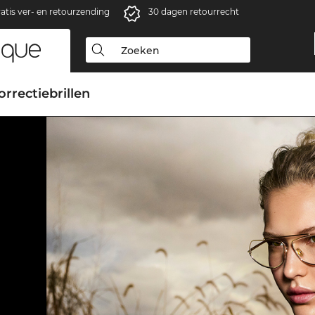
atis ver- en retourzending
30 dagen retourrecht
orrectiebrillen