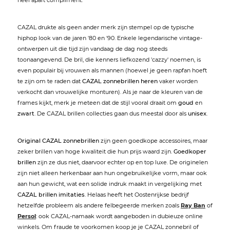
CAZAL drukte als geen ander merk zijn stempel op de typische
hiphop look van de jaren '80 en '90. Enkele legendarische vintage-
ontwerpen uit die tijd zijn vandaag de dag nog steeds
toonaangevend. De bril, die kenners liefkozend 'cazzy' noemen, is
even populair bij vrouwen als mannen (hoewel je geen rapfan hoeft
te zijn om te raden dat
CAZAL zonnebrillen heren
vaker worden
verkocht dan vrouwelijke monturen). Als je naar de kleuren van de
frames kijkt, merk je meteen dat de stijl vooral draait om
goud
en
zwart
. De CAZAL brillen collecties gaan dus meestal door als
unisex
.
Original CAZAL zonnebrillen
zijn geen goedkope accessoires, maar
zeker brillen van hoge kwaliteit die hun prijs waard zijn.
Goedkoper
brillen
zijn ze dus niet, daarvoor echter op en top luxe. De originelen
zijn niet alleen herkenbaar aan hun ongebruikelijke vorm, maar ook
aan hun gewicht, wat een solide indruk maakt in vergelijking met
CAZAL brillen imitaties
. Helaas heeft het Oostenrijkse bedrijf
hetzelfde probleem als andere felbegeerde merken zoals
Ray Ban
of
Persol
: ook CAZAL-namaak wordt aangeboden in dubieuze online
winkels. Om fraude te voorkomen koop je je CAZAL zonnebril of