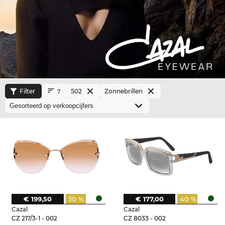
Filter
502
Zonnebrillen
7
€ 199,50
50 %
€ 177,00
40 %
Cazal
Cazal
CZ 217/3-1 - 002
CZ 8033 - 002