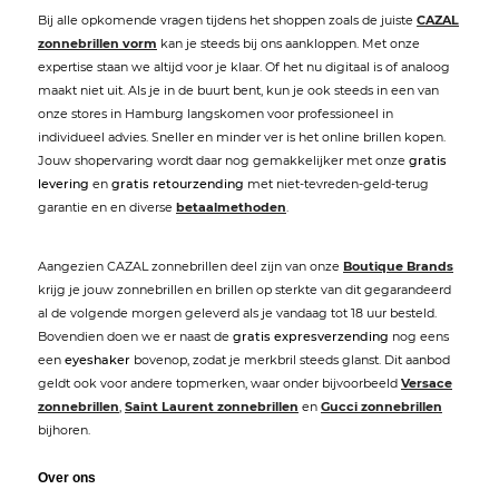
Bij alle opkomende vragen tijdens het shoppen zoals de juiste
CAZAL
zonnebrillen vorm
kan je steeds bij ons aankloppen. Met onze
expertise staan we altijd voor je klaar. Of het nu digitaal is of analoog
maakt niet uit. Als je in de buurt bent, kun je ook steeds in een van
onze stores in Hamburg langskomen voor professioneel in
individueel advies. Sneller en minder ver is het online brillen kopen.
Jouw shopervaring wordt daar nog gemakkelijker met onze
gratis
levering
en
gratis retourzending
met niet-tevreden-geld-terug
garantie en en diverse
betaalmethoden
.
Aangezien CAZAL zonnebrillen deel zijn van onze
Boutique Brands
krijg je jouw zonnebrillen en brillen op sterkte van dit gegarandeerd
al de volgende morgen geleverd als je vandaag tot 18 uur besteld.
Bovendien doen we er naast de
gratis expresverzending
nog eens
een
eyeshaker
bovenop, zodat je merkbril steeds glanst. Dit aanbod
geldt ook voor andere topmerken, waar onder bijvoorbeeld
Versace
zonnebrillen
,
Saint Laurent zonnebrillen
en
Gucci zonnebrillen
bijhoren.
Over ons