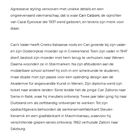
Agressieve styling verwoven met unieke details en een
ongeëvenaard vakmanschap, dat is waar
Cari Calzoni
, de oprichter
van Cazal Eyewear die 1937 werd geboren, en tevens zijn merk voor
staan.
Cari’s Vader heeft Grieks-Italiaanse roots en Cari groeide bij zijn vader
en zijn Oostenrijkse moeder op in Griekenland. Toen zijn vader in 1947
stierf, besloot zijn moeder met hem terug te verhuizen naar Wenen.
Daarna woonden ze in Stiermarken. Na zijn afstuderen aan de
middelbare school schreef hij zich in om scheikunde te studeren,
maar stopte met zijn passie voor een opleiding design aan de
Akademie für angewandte Kunst in Wenen. Zijn diploma werd zijn
ticket naar andere landen. Eerst leidde het de jonge Cari Zallonis naar
Siena in Italië, waar hij meubels ontwierp. Twee jaar later ging hij naar
Duitsland om als zelfstandig ontwerper te werken. Tot zijn
opdrachtgevers behoorden de sierkeramiekfabrikant Steuler-
Keramik en een glasfabrikant in Maximiliansau, waarvoor hij
verschillende glazen-series ontwierp. 1962 verhuisde Zalloni naar
Salzburg.