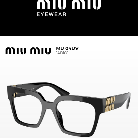
MU 04UV
1AB1O1