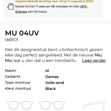
Gegarandeerde levering voor of op
11 augustus 2026
:
bestel binnen
7 uren en 48 minuten
en kies
UPS-
Express
aan de kassa.
MU 04UV
1AB1O1
Met dit designerstuk bent u briltechnisch gezien
elke dag perfect aangekleed. Met de nieuwe
Miu
Miu
laat u zien dat u een trendsetter bent. Voor
...
Lees verder
het lopende seizoen zet het gerenommeerde
Maten
M
label met haar collectie de toon voor 2022. De MU
Geslacht
Dames
04UV is in de Edel-Optics onlineshop ook in
andere stijlen van Miu Miu collectie van 2021 en
Type montuur
Volle rand
2022 verkrijgbaar.
Kleur montuur
Black
Deze bril ontleent zijn klassieke karakter aan haar
uitgesproken lijnenspel en maken die bril tot een
musthave voor
dames
. Met het
volle montuur