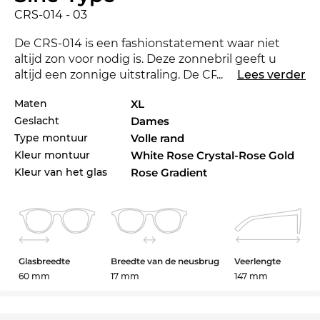
CRS-014 - 03
De CRS-014 is een fashionstatement waar niet
altijd zon voor nodig is. Deze zonnebril geeft u
altijd een zonnige uitstraling. De CRS-014 is in 2019
...
Lees verder
nieuw op de markt gebracht, zodat u met deze bril
Maten
XL
altijd bij de tijd bent. Een andere kleur zou
Geslacht
Dames
eigenlijk beter bij uw favoriete outfit staan? Check
ook de andere stijlen van der CRS-014 in ons
Type montuur
Volle rand
assortiment van 2018 en 2019
Christian Roth
.
Kleur montuur
White Rose Crystal-Rose Gold
Kleur van het glas
Rose Gradient
Het brilmontuur is speciaal voor
power
vrouwen
ontworpen. Een aantrekkelijk design en de
uitgesprokenheid onderstrepen de klassieke
chicheid. Ook functioneel zit u hier natuurlijk
helemaal goed. Met 100%
UV-bescherming
voor
Glasbreedte
Breedte van de neusbrug
Veerlengte
uw ogen kan de zon zijn gezicht laten zien.
60 mm
17 mm
147 mm
De bril is op voorraad. Als u nu bestelt, kunnen wij
de bril u direct toesturen. Dat we dit model nu in