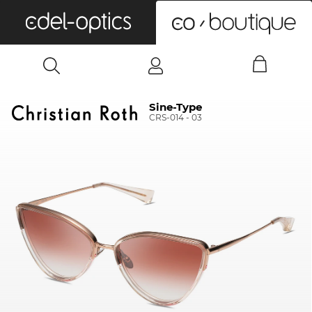
0
Sine-Type
CRS-014 - 03