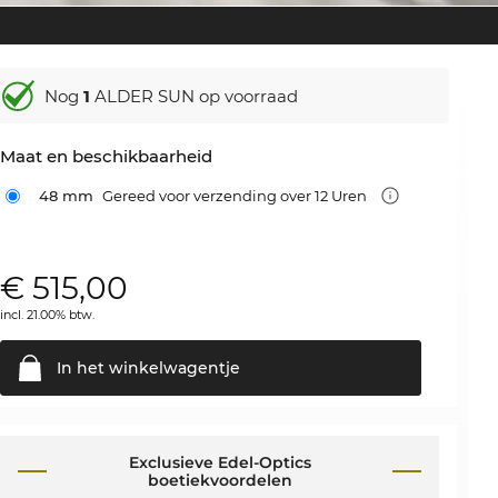
Nog
1
ALDER SUN op voorraad
Maat en beschikbaarheid
48 mm
Gereed voor verzending over 12 Uren
€
515,00
incl. 21.00% btw.
In het
winkelwagentje
Exclusieve Edel-Optics
boetiekvoordelen