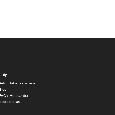
Hulp
Retourlabel aanvragen
Blog
FAQ / Helpcenter
Bestelstatus