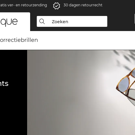
atis ver- en retourzending
30 dagen retourrecht
orrectiebrillen
ts