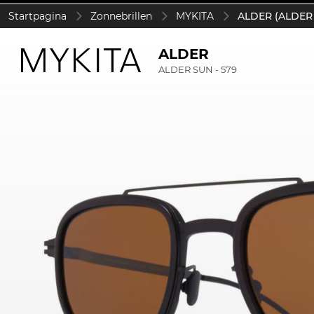
Startpagina
Zonnebrillen
MYKITA
ALDER (ALDER 
ALDER
ALDER SUN - 579