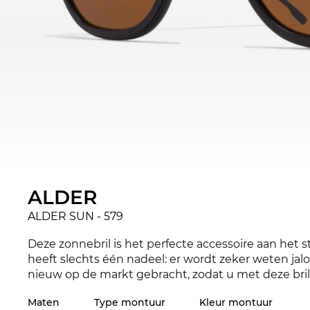
ALDER
ALDER SUN - 579
Deze zonnebril is het perfecte accessoire aan het st
heeft slechts één nadeel: er wordt zeker weten ja
nieuw op de markt gebracht, zodat u met deze bril a
eigenlijk beter bij uw favoriete outfit staan? Chec
Maten
Type montuur
Kleur montuur
ons assortiment van 2025 en 2026
MYKITA
.