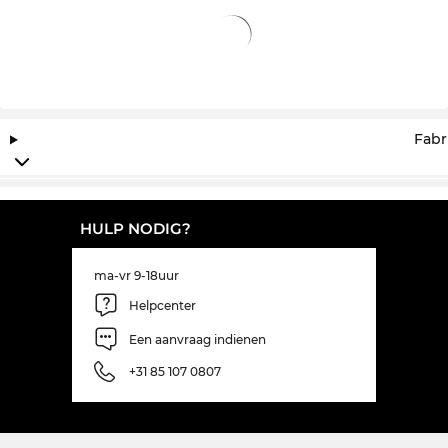
Fabr
HULP NODIG?
ma-vr 9-18uur
Helpcenter
Een aanvraag indienen
+31 85 107 0807