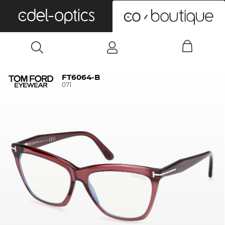
0
FT6064-B
071