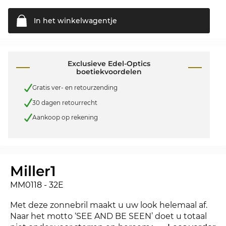
In het
winkelwagentje
Exclusieve Edel-Optics
boetiekvoordelen
Gratis ver- en retourzending
30 dagen retourrecht
Aankoop op rekening
Miller1
MM0118 - 32E
Met deze zonnebril maakt u uw look helemaal af.
Naar het motto ‘SEE AND BE SEEN’ doet u totaal