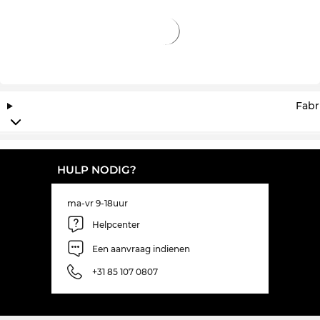
Fabr
HULP NODIG?
ma-vr 9-18uur
Helpcenter
Een aanvraag indienen
+31 85 107 0807