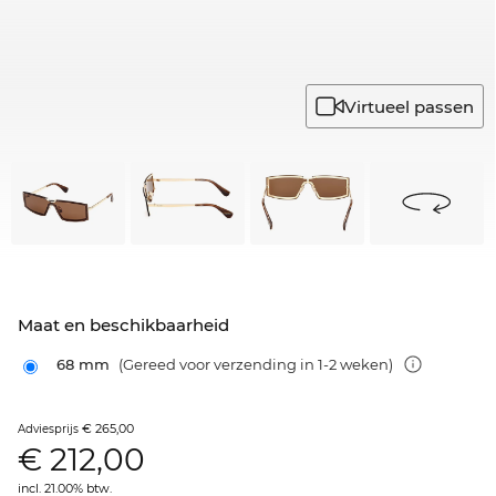
Virtueel passen
Maat en beschikbaarheid
68 mm
(Gereed voor verzending in 1-2 weken)
€ 265,00
Adviesprijs
€
212,00
incl. 21.00% btw.