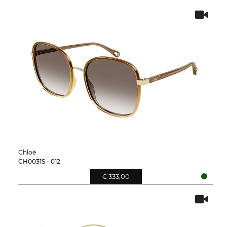
Chloé
CH0031S - 012
€ 333,00