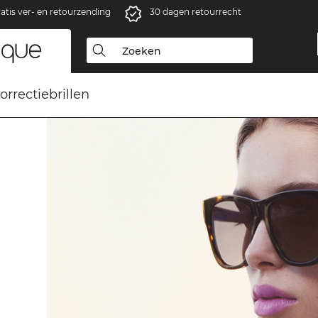
atis ver- en retourzending
30 dagen retourrecht
orrectiebrillen