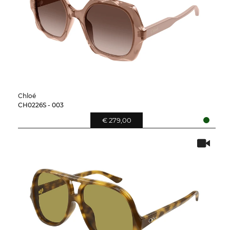
Chloé
CH0226S - 003
€ 279,00