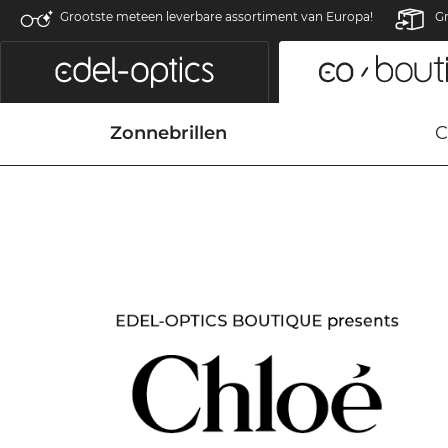
Grootste meteen leverbare assortiment van Europa!
Gr
Zonnebrillen
C