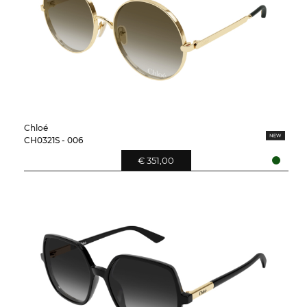
Chloé
CH0321S - 006
€ 351,00