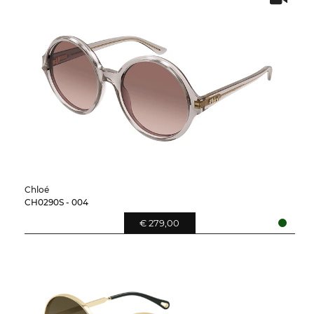
Chloé
CH0290S - 004
€ 279,00