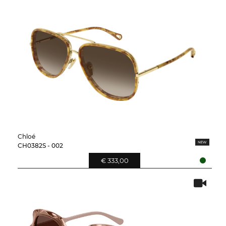
Chloé
CH0382S - 002
€ 333,00