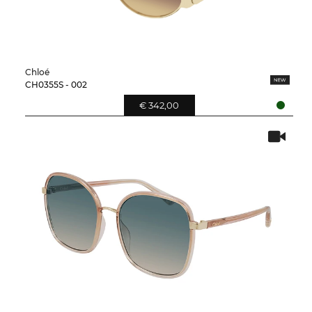
Chloé
CH0355S - 002
€ 342,00