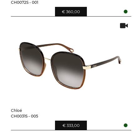
CH0072S - 001
€ 360,00
Chloé
CH0031S - 005
€ 333,00