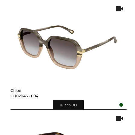
Chloé
CH0204S - 004
€ 333,00