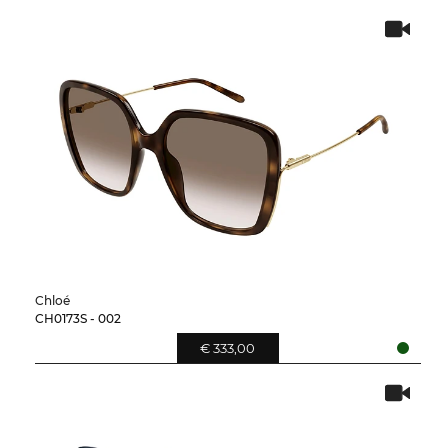
Chloé
CH0173S - 002
€ 333,00