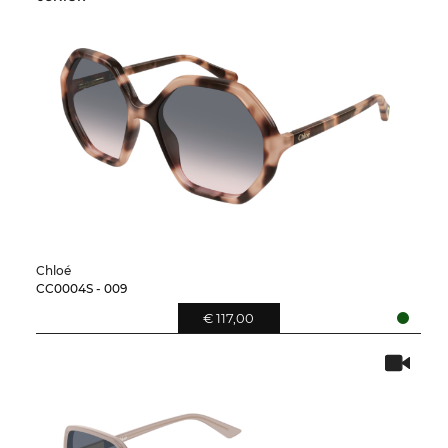
Chloé
CC0004S - 009
€ 117,00