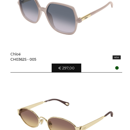
Chloé
CH0362S - 005
€ 297,00