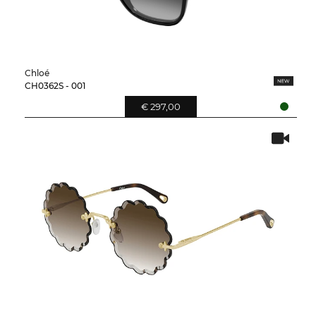
Chloé
CH0362S - 001
€ 297,00