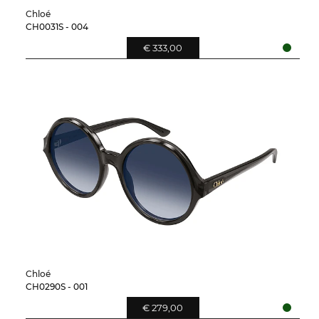
Chloé
CH0031S - 004
€ 333,00
Chloé
CH0290S - 001
€ 279,00