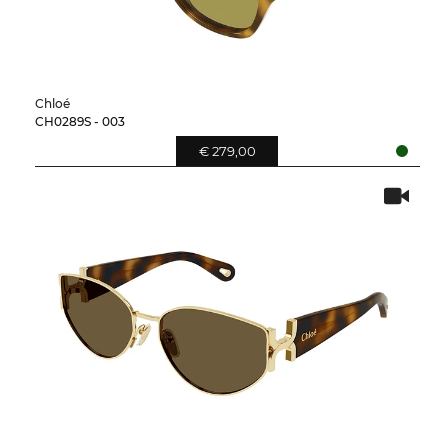
Chloé
CH0289S - 003
€ 279,00