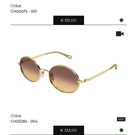
Chloé
CH0047S - 001
€ 351,00
Chloé
CH0326S - 004
€ 333,00