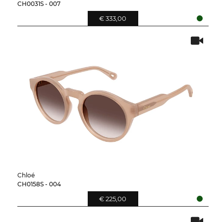
CH0031S - 007
€ 333,00
Chloé
CH0158S - 004
€ 225,00