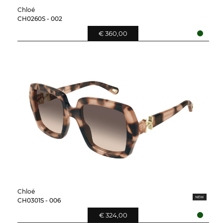
Chloé
CH0260S - 002
€ 360,00
Chloé
CH0301S - 006
€ 324,00