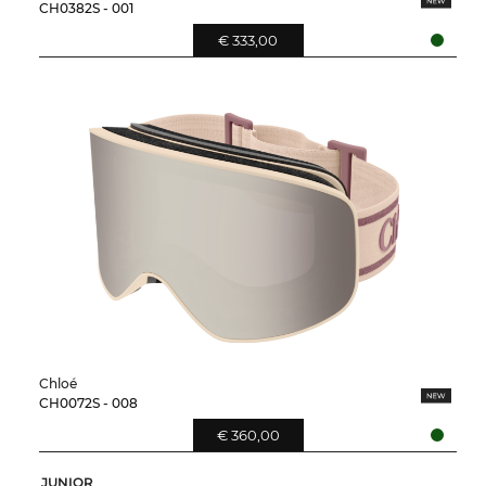
CH0382S - 001
€ 333,00
Chloé
CH0072S - 008
€ 360,00
JUNIOR