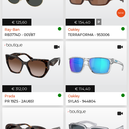
€ 125,60
€ 154,40
P
Ray-Ban
Oakley
RB3774D - 001/87
TERRAFORMA - 953006
€ 312,00
€ 114,40
Prada
Oakley
PR 19ZS - 2AU6S1
SYLAS - 944804