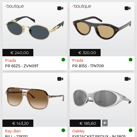
€ 240,00
€ 320,00
Prada
Prada
PR 65ZS - ZVN09T
PR B15S - 17N70R
€ 143,20
€ 185,60
P
Ray-Ban
Oakley
BILL - 129251
EYEJACKET REDUX - 943805