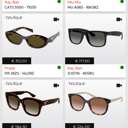
Ray-Ban
Miu Miu
CATS 5000 - 710/51
MU A06S - 16K08Z
€ 312,00
€ 117,60
Prada
Ray-Ban
PR 26ZS - 14L09Z
JUSTIN - 601/8G
€ 184,50
€ 224,00