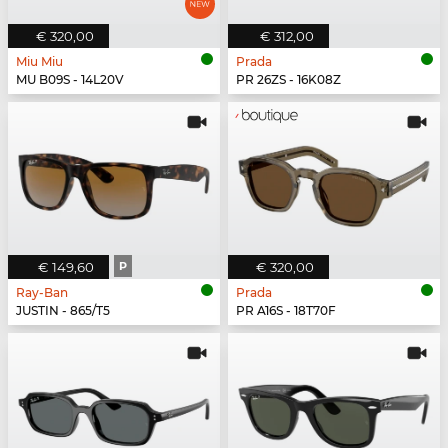
€ 320,00
€ 312,00
Miu Miu
Prada
MU B09S - 14L20V
PR 26ZS - 16K08Z
€ 149,60
P
€ 320,00
Ray-Ban
Prada
JUSTIN - 865/T5
PR A16S - 18T70F