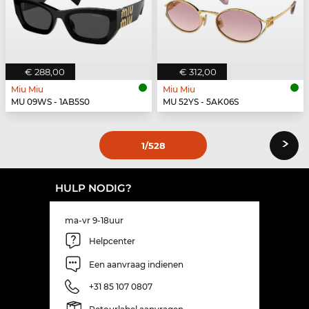
€ 288,00
€ 312,00
Miu Miu
Miu Miu
MU 09WS - 1AB5S0
MU 52YS - 5AK06S
›
1
/528
HULP NODIG?
ma-vr 9-18uur
Helpcenter
Een aanvraag indienen
+31 85 107 0807