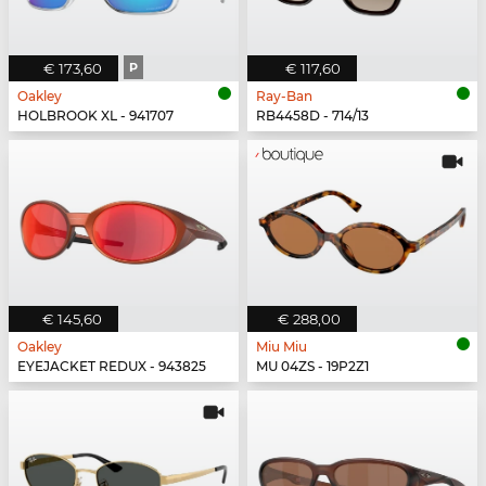
€ 173,60
P
€ 117,60
Oakley
Ray-Ban
HOLBROOK XL - 941707
RB4458D - 714/13
€ 145,60
€ 288,00
Oakley
Miu Miu
EYEJACKET REDUX - 943825
MU 04ZS - 19P2Z1