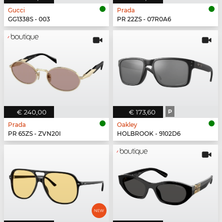
Gucci
Prada
GG1338S - 003
PR 22ZS - 07R0A6
€ 240,00
€ 173,60
P
Prada
Oakley
PR 65ZS - ZVN20I
HOLBROOK - 9102D6