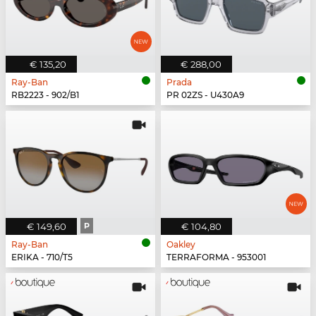
€ 135,20
€ 288,00
Ray-Ban
Prada
RB2223 - 902/B1
PR 02ZS - U430A9
€ 149,60
P
€ 104,80
Ray-Ban
Oakley
ERIKA - 710/T5
TERRAFORMA - 953001