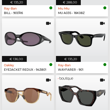
€ 135,20
€ 288,00
Ray-Ban
Miu Miu
BILL - 901/R6
MU A03S - 16K08Z
€ 136,00
€ 135,20
Oakley
Ray-Ban
EYEJACKET REDUX - 943801
WAYFARER - 901