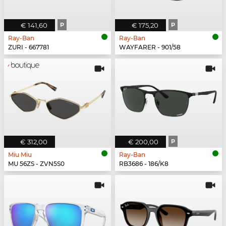
€ 141,60
P
€ 175,20
P
Ray-Ban
Ray-Ban
ZURI - 667781
WAYFARER - 901/58
€ 312,00
€ 200,00
P
Miu Miu
Ray-Ban
MU 56ZS - ZVN5S0
RB3686 - 186/K8