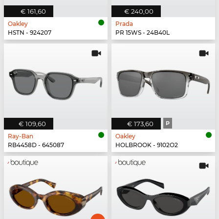
€ 161,60
€ 240,00
Oakley
Prada
HSTN - 924207
PR 15WS - 24B40L
€ 109,60
€ 173,60
P
Ray-Ban
Oakley
RB4458D - 645087
HOLBROOK - 9102O2