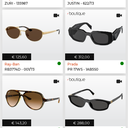
ZURI - 135987
JUSTIN - 622/T3
€ 125,60
€ 312,00
Ray-Ban
Prada
RB3774D - 001/73
PR 17WS - 1AB5S0
€ 143,20
€ 288,00