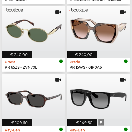
€ 240,00
€ 240,00
Prada
Prada
PR 65ZS - ZVN70L
PR 15WS - 01R0A6
€ 109,60
€ 149,60
P
Ray-Ban
Ray-Ban