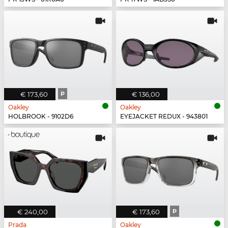
€ 173,60
P
€ 136,00
Oakley
Oakley
HOLBROOK - 9102D6
EYEJACKET REDUX - 943801
€ 240,00
€ 173,60
P
Prada
Oakley