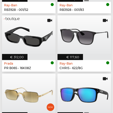
Ray-Ban
Ray-Ban
RB3928 - 001/S2
RB3928 - 001/83
€ 312,00
€ 117,60
Prada
Ray-Ban
PR B06S - 16K08Z
CHRIS - 622/8G