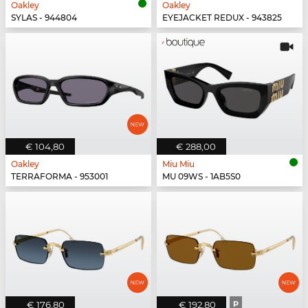
Oakley
Oakley
SYLAS - 944804
EYEJACKET REDUX - 943825
€ 104,80
€ 288,00
Oakley
Miu Miu
TERRAFORMA - 953001
MU 09WS - 1AB5S0
€ 176,80
€ 192,80
P