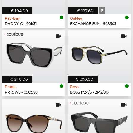
€ 104,00
€ 197,60
P
Ray-Ban
Oakley
DADDY-O - 601/31
EXCHANGE SUN - 948303
€ 240,00
€ 200,00
Prada
Boss
PR 15WS - 09Q5S0
BOSS 1724/S - 2M2/9O