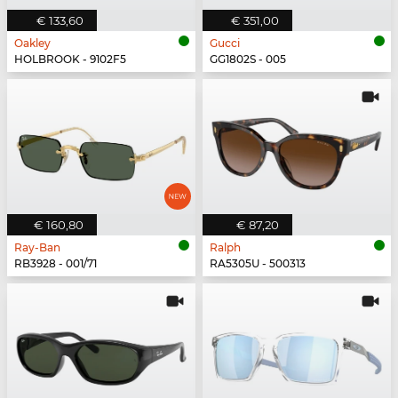
€ 133,60
€ 351,00
Oakley
Gucci
HOLBROOK - 9102F5
GG1802S - 005
€ 160,80
€ 87,20
Ray-Ban
Ralph
RB3928 - 001/71
RA5305U - 500313