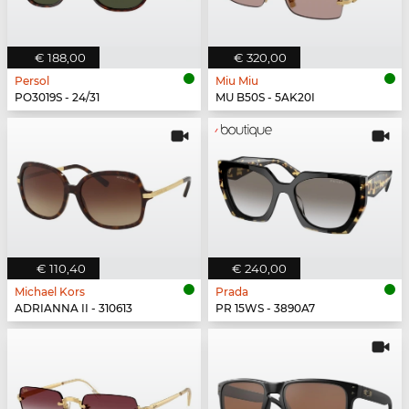
€ 188,00
€ 320,00
Persol
Miu Miu
PO3019S - 24/31
MU B50S - 5AK20I
€ 110,40
€ 240,00
Michael Kors
Prada
ADRIANNA II - 310613
PR 15WS - 3890A7