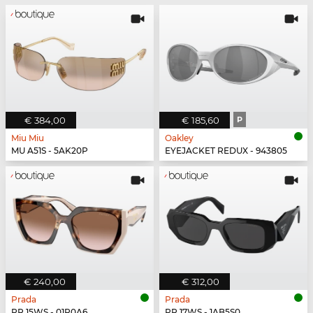
€ 384,00
€ 185,60
P
Miu Miu
Oakley
MU A51S - 5AK20P
EYEJACKET REDUX - 943805
€ 240,00
€ 312,00
Prada
Prada
PR 15WS - 01R0A6
PR 17WS - 1AB5S0