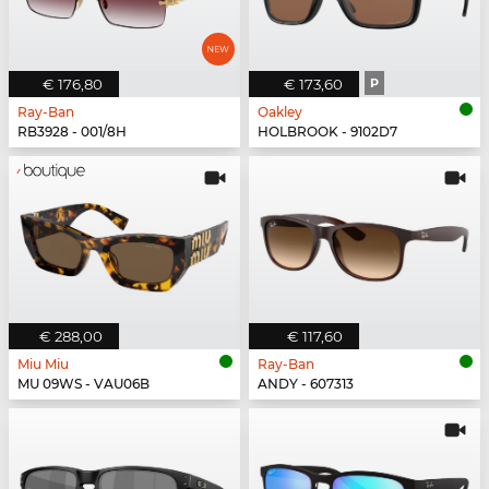
€ 176,80
€ 173,60
P
Ray-Ban
Oakley
RB3928 - 001/8H
HOLBROOK - 9102D7
€ 288,00
€ 117,60
Miu Miu
Ray-Ban
MU 09WS - VAU06B
ANDY - 607313