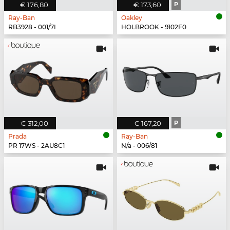
€ 176,80
€ 173,60
P
Ray-Ban
Oakley
RB3928 - 001/7I
HOLBROOK - 9102F0
€ 312,00
€ 167,20
P
Prada
Ray-Ban
PR 17WS - 2AU8C1
N/a - 006/81