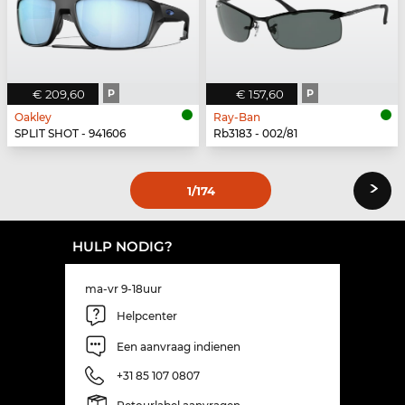
€ 209,60
P
€ 157,60
P
Oakley
Ray-Ban
SPLIT SHOT - 941606
Rb3183 - 002/81
›
1
/174
HULP NODIG?
ma-vr 9-18uur
Helpcenter
Een aanvraag indienen
+31 85 107 0807