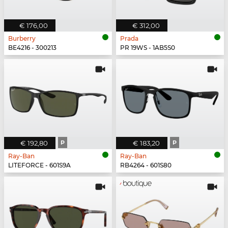
€ 176,00
€ 312,00
Burberry
Prada
BE4216 - 300213
PR 19WS - 1AB5S0
€ 192,80
P
€ 183,20
P
Ray-Ban
Ray-Ban
LITEFORCE - 601S9A
RB4264 - 601S80