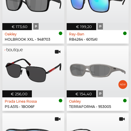
€ 173,60
P
€ 199,20
P
Oakley
Ray-Ban
HOLBROOK XXL - 948703
RB4264 - 601SA1
€ 256,00
€ 154,40
P
Prada Linea Rossa
Oakley
PS A51S - 1BO06F
TERRAFORMA - 953005