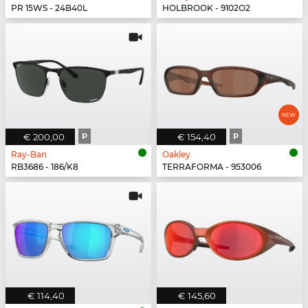
PR 15WS - 24B40L
HOLBROOK - 9102O2
€ 200,00
P
€ 154,40
P
Ray-Ban
Oakley
RB3686 - 186/K8
TERRAFORMA - 953006
€ 114,40
€ 145,60