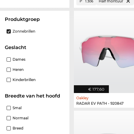
Half montuur
1.306
Produktgroep
Zonnebrillen
Geslacht
Dames
Heren
Kinderbrillen
€ 177,60
Breedte van het hoofd
Oakley
RADAR EV PATH - 920847
Smal
Normaal
Breed