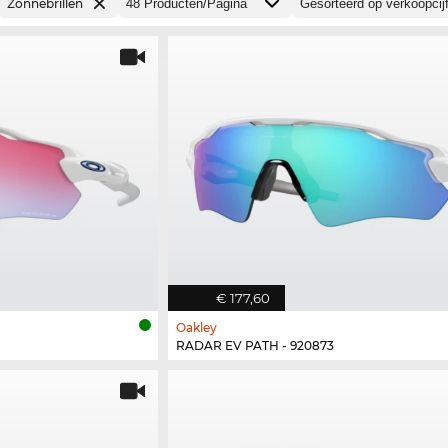
Zonnebrillen
€ 177,60
Oakley
RADAR EV PATH - 920873