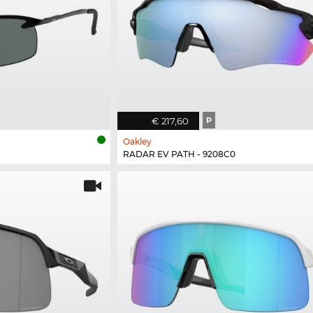
€ 217,60
P
Oakley
RADAR EV PATH - 9208C0