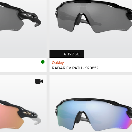
€ 177,60
Oakley
RADAR EV PATH - 920852