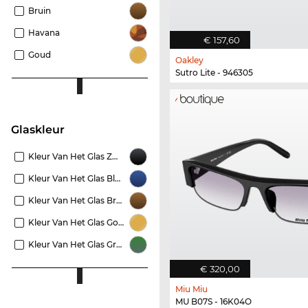
Bruin
Havana
€ 157,60
Goud
Oakley
Sutro Lite - 946305
Glaskleur
Kleur Van Het Glas Zwart
Kleur Van Het Glas Blauw
Kleur Van Het Glas Bruin
Kleur Van Het Glas Goud
Kleur Van Het Glas Groen
€ 320,00
Miu Miu
MU B07S - 16K04O