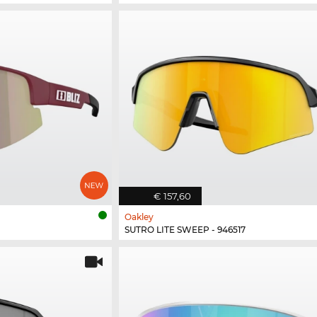
€ 157,60
Oakley
SUTRO LITE SWEEP - 946517