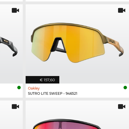
€ 157,60
Oakley
SUTRO LITE SWEEP - 946521