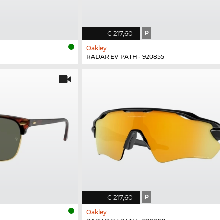
€ 217,60
P
Oakley
RADAR EV PATH - 920855
€ 217,60
P
Oakley