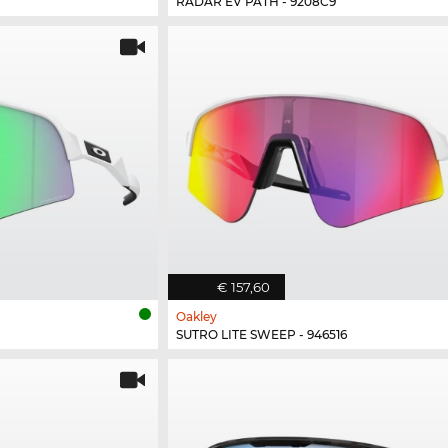
RADAR EV PATH - 9208C9
€ 157,60
Oakley
SUTRO LITE SWEEP - 946516