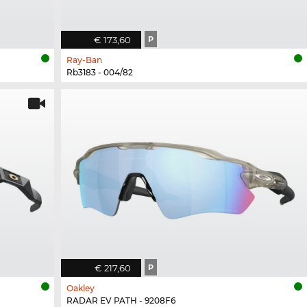
€ 173,60
P
Ray-Ban
Rb3183 - 004/82
€ 217,60
P
Oakley
RADAR EV PATH - 9208F6