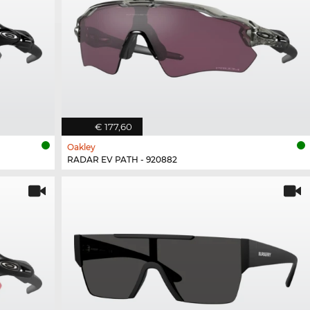
€ 177,60
Oakley
RADAR EV PATH - 920882