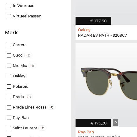
In Voorraad
Virtueel Passen
€ 177,60
Oakley
Merk
RADAR EV PATH - 9208C7
Carrera
Gucci
Miu Miu
Oakley
Polaroid
Prada
Prada Linea Rossa
Ray-Ban
€ 175,20
P
Saint Laurent
Ray-Ban