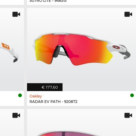
SUTRO LITE - 946315
€ 177,60
Oakley
RADAR EV PATH - 920872