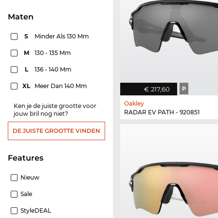
Maten
S
Minder Als 130 Mm
M
130 - 135 Mm
L
136 - 140 Mm
XL
Meer Dan 140 Mm
€ 217,60
P
Oakley
Ken je de juiste grootte voor
RADAR EV PATH - 920851
jouw bril nog niet?
DE JUISTE GROOTTE VINDEN
features
Nieuw
Sale
StyleDEAL