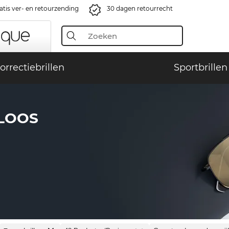
atis ver- en retourzending
30 dagen retourrecht
orrectiebrillen
Sportbrillen
LOOS