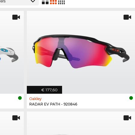
€ 177,60
Oakley
RADAR EV PATH - 920846