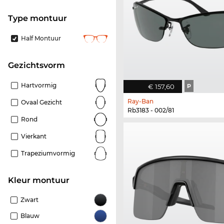
Type montuur
Half Montuur
Gezichtsvorm
Hartvormig
€ 157,60
P
Ray-Ban
Ovaal Gezicht
Rb3183 - 002/81
Rond
Vierkant
Trapeziumvormig
Kleur montuur
Zwart
Blauw