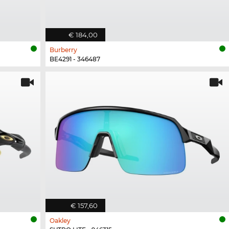
€ 184,00
Burberry
BE4291 - 346487
€ 157,60
Oakley