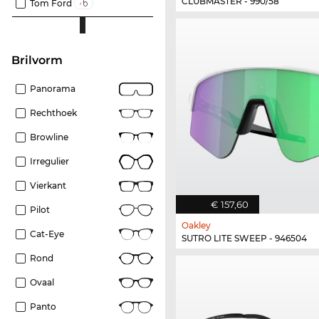
CLUBMASTER - 990/58
Tom Ford
Brilvorm
Panorama
Rechthoek
Browline
Irregulier
Vierkant
€ 157,60
Pilot
Oakley
Cat-Eye
SUTRO LITE SWEEP - 946504
Rond
Ovaal
Panto