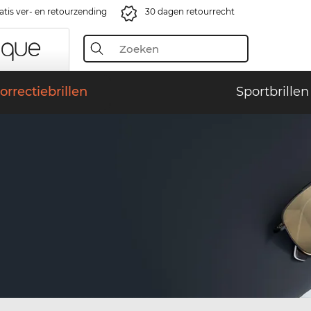
atis ver- en retourzending
30 dagen retourrecht
orrectiebrillen
Sportbrillen