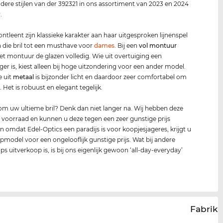
dere stijlen van der 392321 in ons assortiment van 2023 en 2024
r
.
 ontleent zijn klassieke karakter aan haar uitgesproken lijnenspel
die bril tot een musthave voor
dames
. Bij een
vol montuur
et montuur de glazen volledig. Wie uit overtuiging een
ager is, kiest alleen bij hoge uitzondering voor een ander model.
e uit
metaal
is bijzonder licht en daardoor zeer comfortabel om
 Het is robuust en elegant tegelijk.
om uw ultieme bril? Denk dan niet langer na. Wij hebben deze
 voorraad en kunnen u deze tegen een zeer gunstige prijs
En omdat Edel-Optics een paradijs is voor koopjesjageres, krijgt u
opmodel voor een ongelooflijk gunstige prijs. Wat bij andere
ps uitverkoop is, is bij ons eigenlijk gewoon ‘all-day-everyday’
.
Fabrika