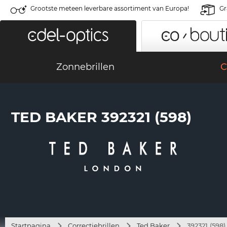
Grootste meteen leverbare assortiment van Europa!
Gr
Zonnebrillen
C
TED BAKER 392321 (598)
Startpagina
Correctiebrillen
Ted Baker
392321 (598)