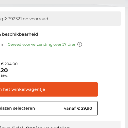
og
2
392321 op voorraad
n beschikbaarheid
 mm
Gereed voor verzending over 57 Uren
€ 204,00
s
,20
% btw.
In het
winkelwagentje
Glazen
selecteren
vanaf € 29,90