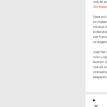
ook de an
Ted Bake
Deze bril
en maken 
omsluit h
brillendr
Het fram
te dragen.
Gaat het 
voor u op
leveren. 
ook dit t
onlinesho
besparen