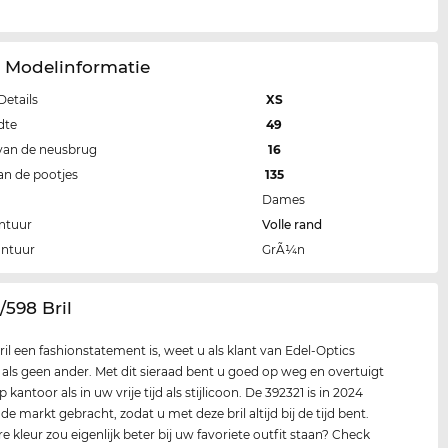
1 Modelinformatie
Details
XS
dte
49
van de neusbrug
16
an de pootjes
135
Dames
ntuur
Volle rand
ontuur
GrÃ¼n
1/598 Bril
ril een fashionstatement is, weet u als klant van Edel-Optics
k als geen ander. Met dit sieraad bent u goed op weg en overtuigt
 kantoor als in uw vrije tijd als stijlicoon. De 392321 is in 2024
e markt gebracht, zodat u met deze bril altijd bij de tijd bent.
e kleur zou eigenlijk beter bij uw favoriete outfit staan? Check