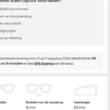
ieve Edel-Optics voordelen
392321 op voorraad
 ver- en retourzending
en retourrecht
lige prijzen
p op rekening
randeerde levering voor of op
11 augustus 2026
:
bestel binnen
58
 en 31 minuten
en kies
UPS-Express
aan de kassa.
edte
Breedte van de neusbrug
Veerlengte
16 mm
135 mm