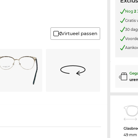
Exclus
Nog
2
Gratis
30 dag
Virtueel passen
Voorde
Aankoo
Gega
uren
Glasbre
49 mm