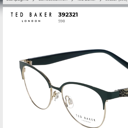
392321
598