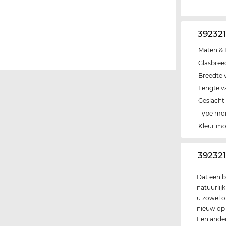
39232
Maten & 
Glasbree
Breedte 
Lengte v
Geslacht
Type mo
Kleur m
‌39232
Dat een b
natuurlij
u zowel op
nieuw op d
Een ander