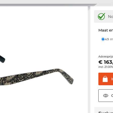
N
Maat e
49
Adviesprij
€
163
incl. 21.00