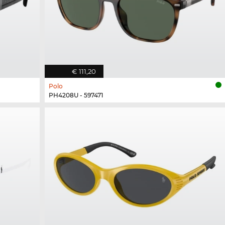
€ 111,20
Polo
PH4208U - 597471