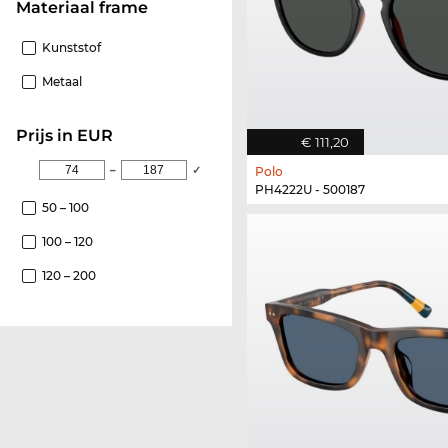
Materiaal frame
Kunststof
Metaal
Prijs in EUR
€ 111,20
–
✓
Polo
PH4222U - 500187
50 – 100
100 – 120
120 – 200