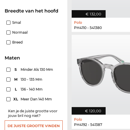
Breedte van het hoofd
€ 132,00
Smal
Polo
PH4110 - 541380
Normaal
Breed
Maten
S
Minder Als 130 Mm
M
130 - 135 Mm
L
136 - 140 Mm
XL
Meer Dan 140 Mm
€ 120,00
Ken je de juiste grootte voor
jouw bril nog niet?
Polo
PH4192 - 541387
DE JUISTE GROOTTE VINDEN