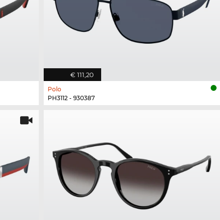
€ 111,20
Polo
PH3112 - 930387