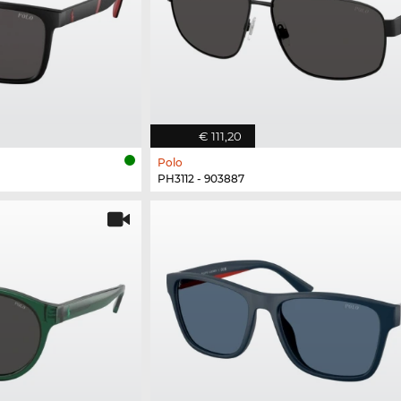
€ 111,20
Polo
PH3112 - 903887