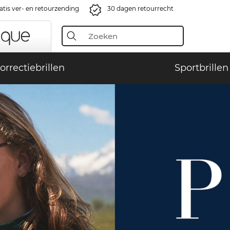
atis ver- en retourzending
30 dagen retourrecht
orrectiebrillen
Sportbrillen