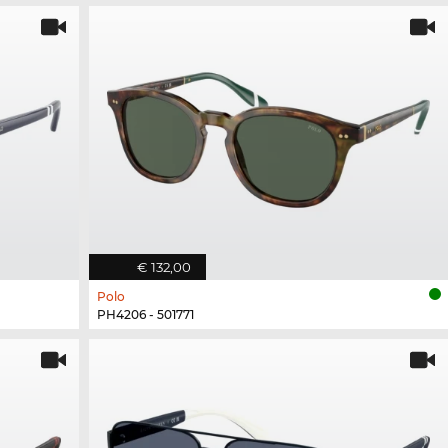
€ 132,00
Polo
PH4206 - 501771