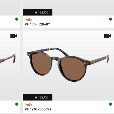
€ 132,00
Polo
PH4110 - 528487
€ 132,00
Polo
PH4236 - 500373