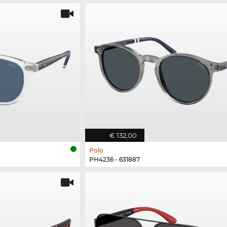
€ 132,00
Polo
PH4236 - 631887