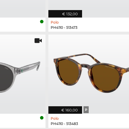
€ 132,00
Polo
PH4110 - 513473
€ 160,00
P
Polo
PH4110 - 513483