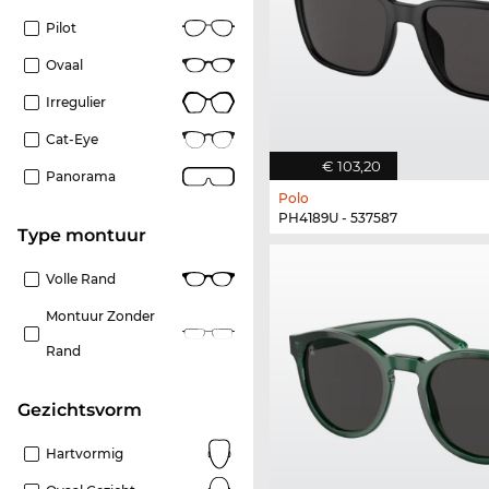
Pilot
Ovaal
Irregulier
Cat-Eye
€ 103,20
Panorama
Polo
PH4189U - 537587
Type montuur
Volle Rand
Montuur Zonder
Rand
Gezichtsvorm
Hartvormig