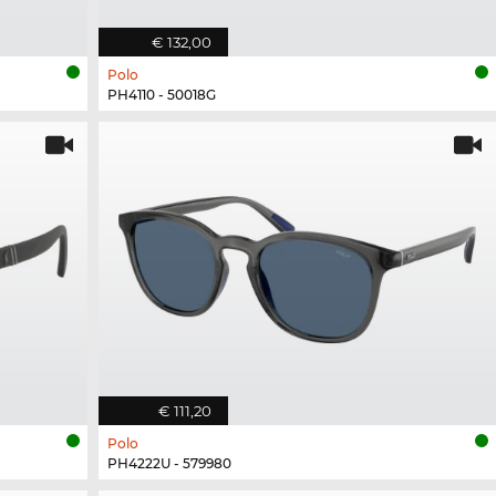
€ 132,00
Polo
PH4110 - 50018G
€ 111,20
Polo
PH4222U - 579980