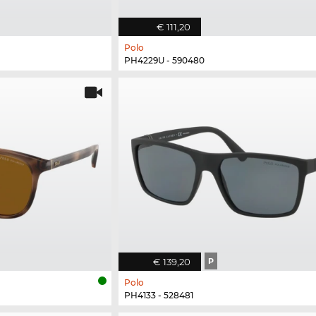
€ 111,20
Polo
PH4229U - 590480
€ 139,20
P
Polo
PH4133 - 528481