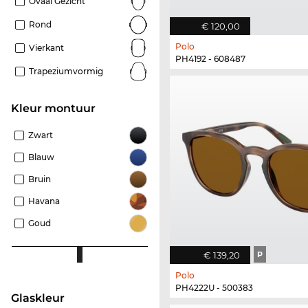
Ovaal Gezicht
Rond
€ 120,00
Polo
Vierkant
PH4192 - 608487
Trapeziumvormig
Kleur montuur
Zwart
Blauw
Bruin
Havana
Goud
€ 139,20
P
Polo
PH4222U - 500383
Glaskleur