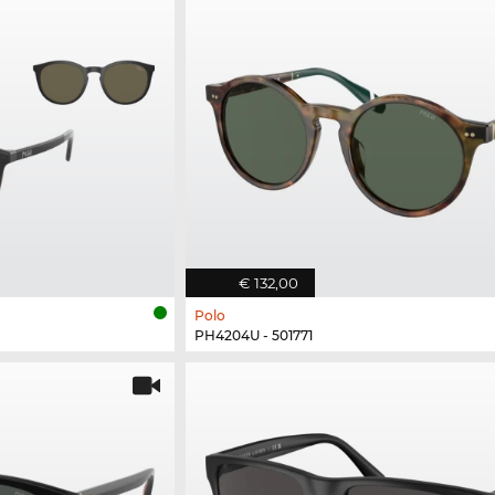
€ 132,00
Polo
PH4204U - 501771