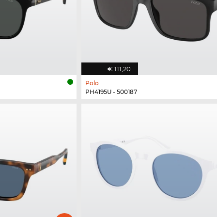
€ 111,20
Polo
PH4195U - 500187