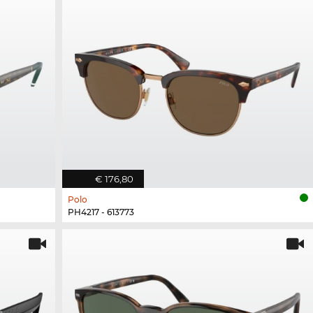
€ 176,80
Polo
PH4217 - 613773