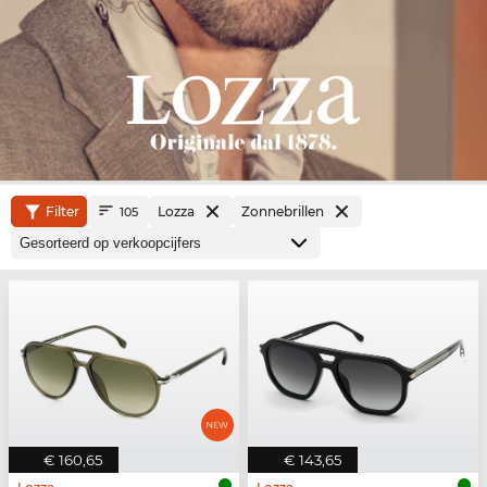
Filter
Lozza
Zonnebrillen
105
€ 160,65
€ 143,65