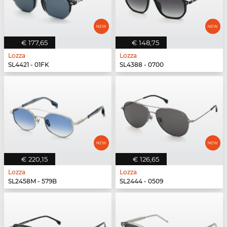
€ 177,65
€ 148,75
Lozza
Lozza
SL4421 - 01FK
SL4388 - 0700
€ 220,15
€ 126,65
Lozza
Lozza
SL2458M - 579B
SL2444 - 0509