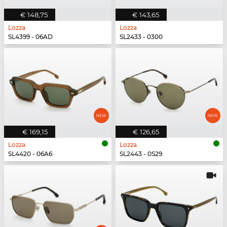
€ 148,75
€ 143,65
Lozza
Lozza
SL4399 - 06AD
SL2433 - 0300
€ 169,15
€ 126,65
Lozza
Lozza
SL4420 - 06A6
SL2443 - 0S29