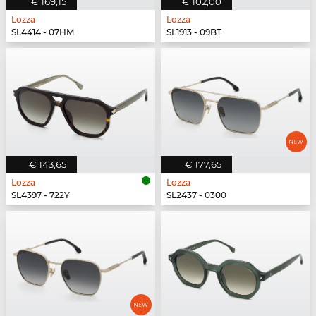
€ 169,15
€ 102,00
Lozza
Lozza
SL4414 - 07HM
SL1913 - 09BT
€ 143,65
€ 177,65
Lozza
Lozza
SL4397 - 722Y
SL2437 - 0300