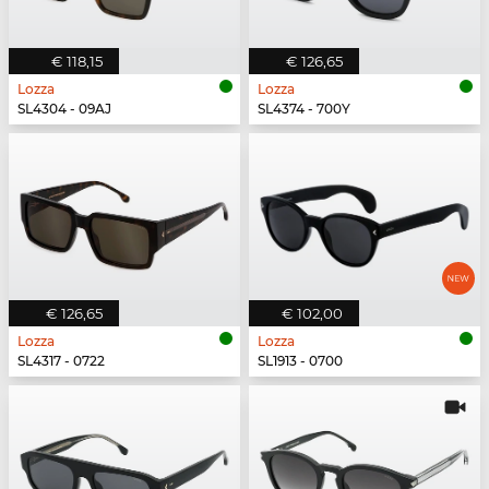
€ 118,15
€ 126,65
Lozza
Lozza
SL4304 - 09AJ
SL4374 - 700Y
€ 126,65
€ 102,00
Lozza
Lozza
SL4317 - 0722
SL1913 - 0700