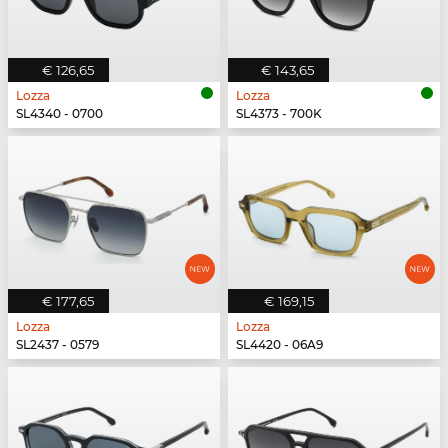
€ 126,65
€ 143,65
Lozza
Lozza
SL4340 - 0700
SL4373 - 700K
€ 177,65
€ 169,15
Lozza
Lozza
SL2437 - 0579
SL4420 - 06A9