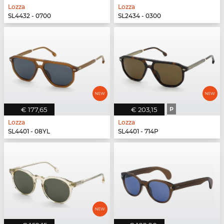
Lozza
Lozza
SL4432 - 0700
SL2434 - 0300
€ 177,65
€ 203,15
P
Lozza
Lozza
SL4401 - 08YL
SL4401 - 714P