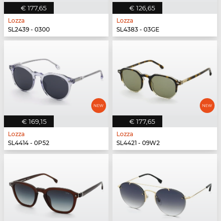
€ 177,65
€ 126,65
Lozza
Lozza
SL2439 - 0300
SL4383 - 03GE
€ 169,15
€ 177,65
Lozza
Lozza
SL4414 - 0P52
SL4421 - 09W2