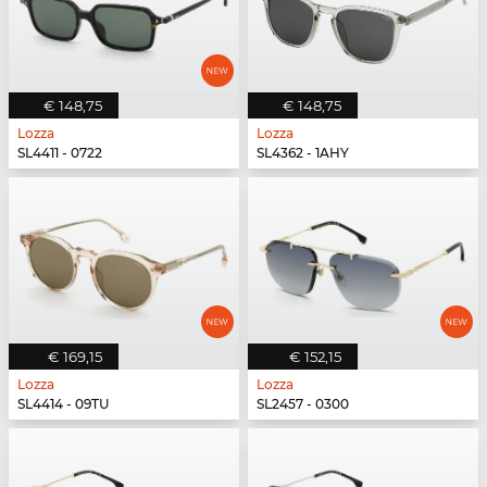
€ 148,75
€ 148,75
Lozza
Lozza
SL4411 - 0722
SL4362 - 1AHY
€ 169,15
€ 152,15
Lozza
Lozza
SL4414 - 09TU
SL2457 - 0300