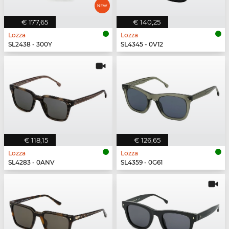
€ 177,65
€ 140,25
Lozza
Lozza
SL2438 - 300Y
SL4345 - 0V12
€ 118,15
€ 126,65
Lozza
Lozza
SL4283 - 0ANV
SL4359 - 0G61