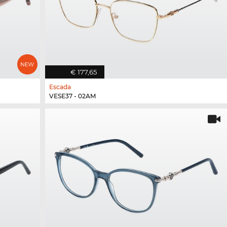
€ 177,65
Escada
VESE37 - 02AM