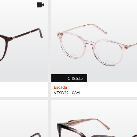
€ 186,15
Escada
VESD22 - 08YL