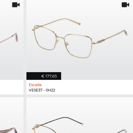
€ 177,65
Escada
VESE37 - 0H22