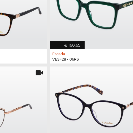
€ 160,65
Escada
VESF28 - 06RS