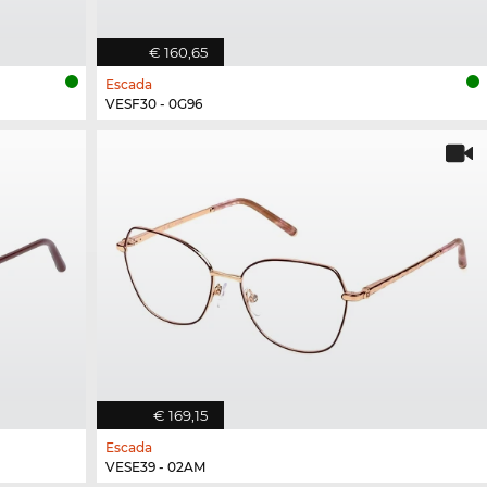
€ 160,65
Escada
VESF30 - 0G96
€ 169,15
Escada
VESE39 - 02AM