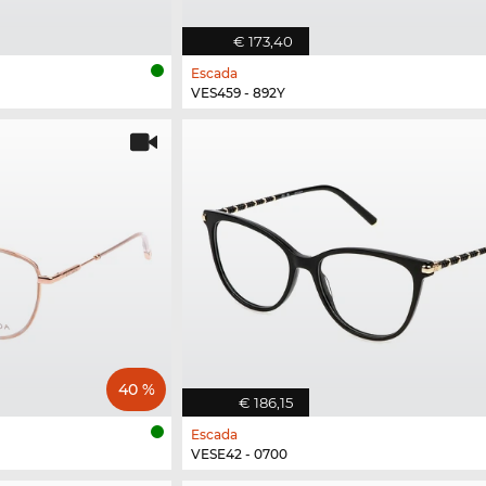
€ 173,40
Escada
VES459 - 892Y
40 %
€ 186,15
Escada
VESE42 - 0700