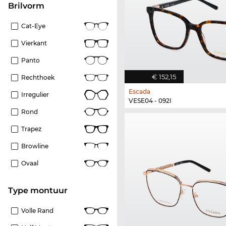
Brilvorm
Cat-Eye
Vierkant
Panto
€ 152,15
Rechthoek
Escada
Irregulier
VESE04 - 092I
Rond
Trapez
Browline
Ovaal
Type montuur
Volle Rand