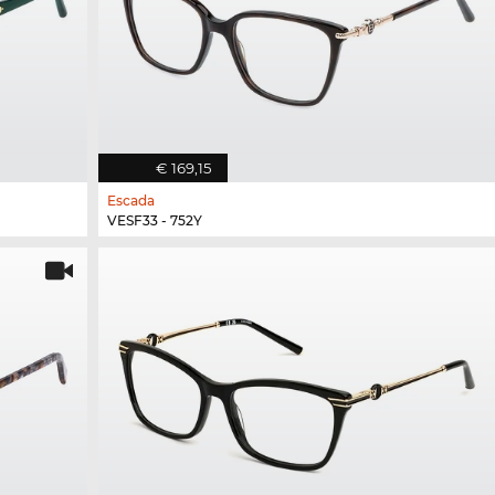
€ 169,15
Escada
VESF33 - 752Y