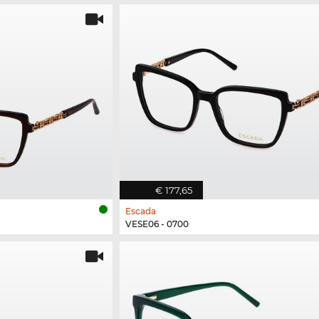
€ 177,65
Escada
VESE06 - 0700