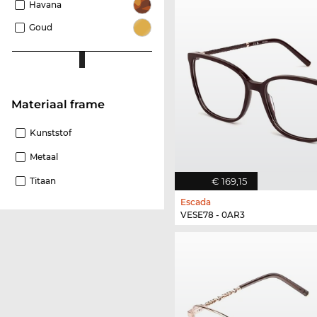
Havana
Goud
Materiaal frame
Kunststof
Metaal
Titaan
€ 169,15
Escada
VESE78 - 0AR3