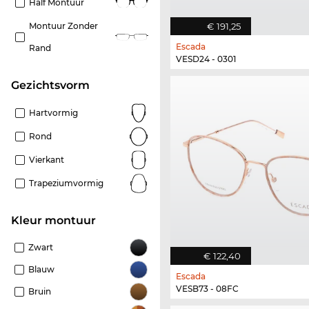
Half Montuur
€ 191,25
Montuur Zonder
Escada
Rand
VESD24 - 0301
Gezichtsvorm
Hartvormig
Rond
Vierkant
Trapeziumvormig
Kleur montuur
Zwart
€ 122,40
Blauw
Escada
VESB73 - 08FC
Bruin