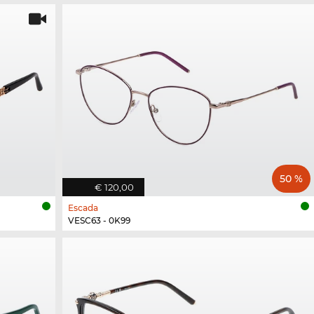
50 %
€ 120,00
Escada
VESC63 - 0K99