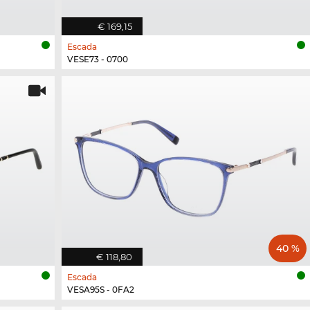
€ 169,15
Escada
VESE73 - 0700
40 %
€ 118,80
Escada
VESA95S - 0FA2