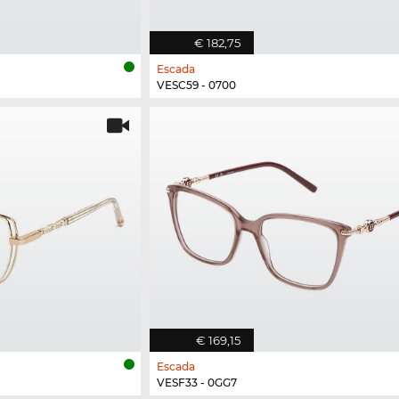
€ 182,75
Escada
VESC59 - 0700
€ 169,15
Escada
VESF33 - 0GG7