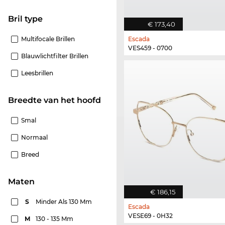
Bril type
€ 173,40
Multifocale Brillen
Escada
VES459 - 0700
Blauwlichtfilter Brillen
Leesbrillen
Breedte van het hoofd
Smal
Normaal
Breed
Maten
€ 186,15
S
Minder Als 130 Mm
Escada
VESE69 - 0H32
M
130 - 135 Mm