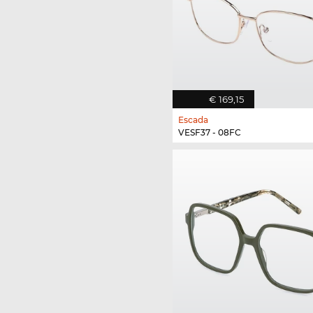
€ 169,15
Escada
VESF37 - 08FC