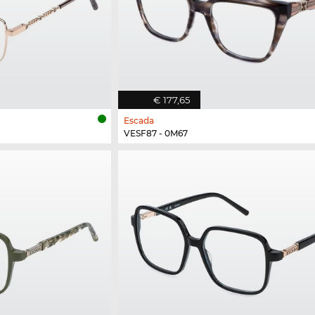
€ 177,65
Escada
VESF87 - 0M67