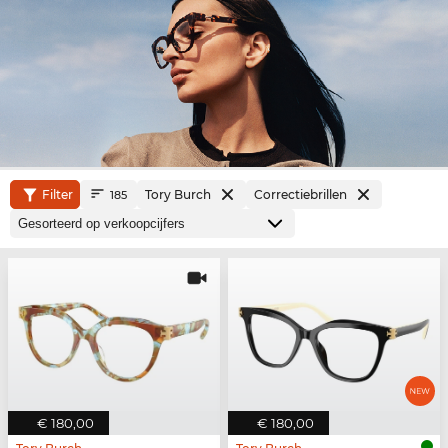
Filter
Tory Burch
Correctiebrillen
185
€ 180,00
€ 180,00