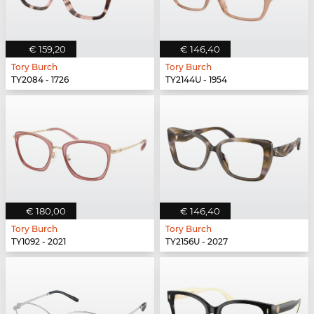
€ 159,20
€ 146,40
Tory Burch
Tory Burch
TY2084 - 1726
TY2144U - 1954
€ 180,00
€ 146,40
Tory Burch
Tory Burch
TY1092 - 2021
TY2156U - 2027