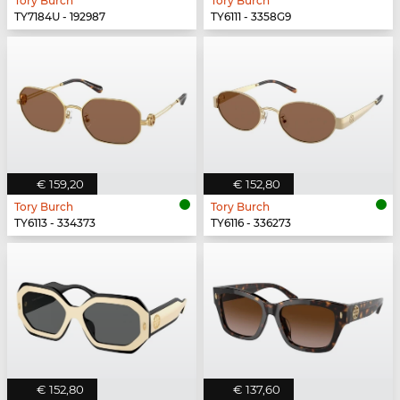
Tory Burch
Tory Burch
TY7184U - 192987
TY6111 - 3358G9
€ 159,20
€ 152,80
Tory Burch
Tory Burch
TY6113 - 334373
TY6116 - 336273
€ 152,80
€ 137,60