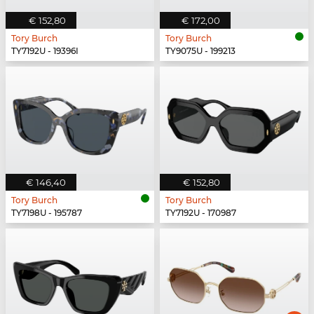
€ 152,80
€ 172,00
Tory Burch
Tory Burch
TY7192U - 19396I
TY9075U - 199213
€ 146,40
€ 152,80
Tory Burch
Tory Burch
TY7198U - 195787
TY7192U - 170987