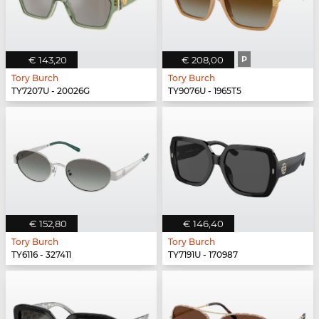
€ 143,20
€ 208,00
P
Tory Burch
Tory Burch
TY7207U - 20026G
TY9076U - 1965T5
€ 152,80
€ 146,40
Tory Burch
Tory Burch
TY6116 - 327411
TY7191U - 170987