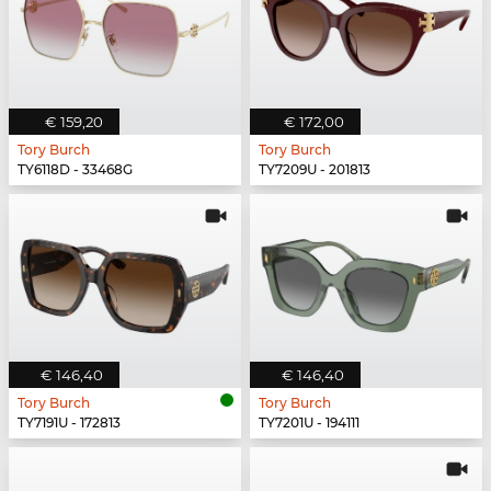
€ 159,20
€ 172,00
Tory Burch
Tory Burch
TY6118D - 33468G
TY7209U - 201813
€ 146,40
€ 146,40
Tory Burch
Tory Burch
TY7191U - 172813
TY7201U - 194111