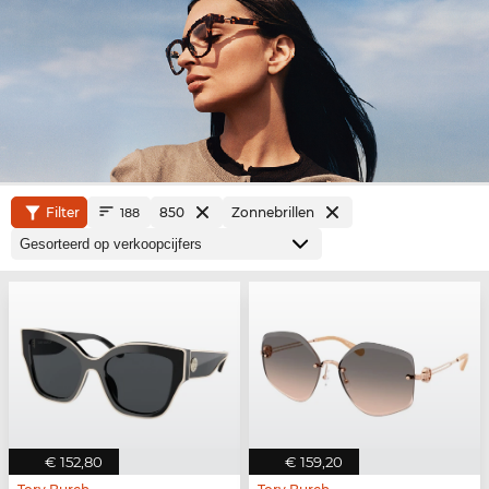
Filter
850
Zonnebrillen
188
€ 152,80
€ 159,20