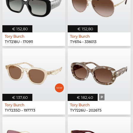
€ 152,80
€ 152,80
Tory Burch
Tory Burch
TY7218U - 170911
TY6114 - 336013
€ 137,60
€ 182,40
P
Tory Burch
Tory Burch
TY7235D - 197773
TY7226U - 2026T5