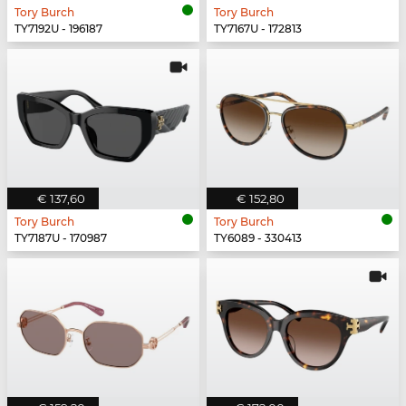
Tory Burch
Tory Burch
TY7192U - 196187
TY7167U - 172813
€ 137,60
€ 152,80
Tory Burch
Tory Burch
TY7187U - 170987
TY6089 - 330413