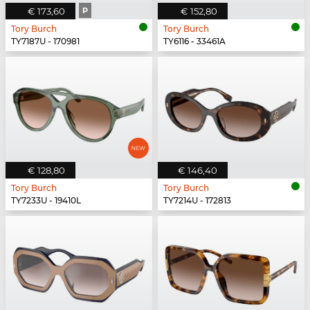
€ 173,60
P
€ 152,80
Tory Burch
Tory Burch
TY7187U - 170981
TY6116 - 33461A
€ 128,80
€ 146,40
Tory Burch
Tory Burch
TY7233U - 19410L
TY7214U - 172813