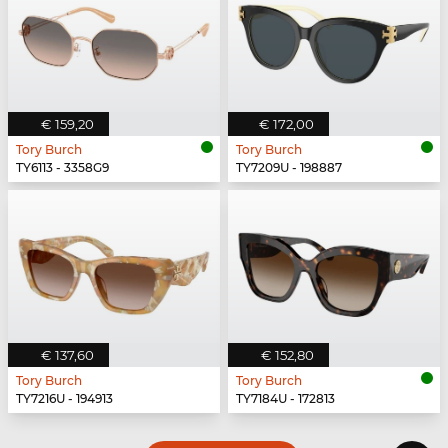
€ 159,20
€ 172,00
Tory Burch
Tory Burch
TY6113 - 3358G9
TY7209U - 198887
€ 137,60
€ 152,80
Tory Burch
Tory Burch
TY7216U - 194913
TY7184U - 172813