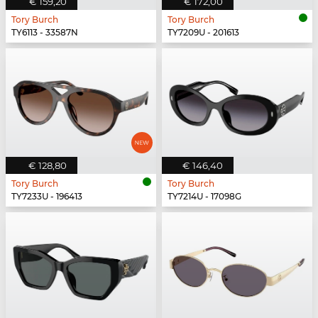
€ 159,20
€ 172,00
Tory Burch
Tory Burch
TY6113 - 33587N
TY7209U - 201613
€ 128,80
€ 146,40
Tory Burch
Tory Burch
TY7233U - 196413
TY7214U - 17098G