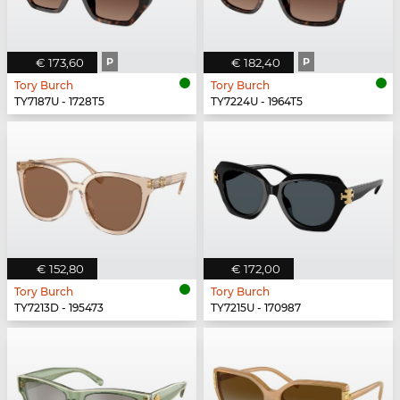
€ 173,60
P
€ 182,40
P
Tory Burch
Tory Burch
TY7187U - 1728T5
TY7224U - 1964T5
€ 152,80
€ 172,00
Tory Burch
Tory Burch
TY7213D - 195473
TY7215U - 170987