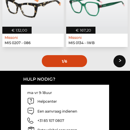
€ 132,00
€ 167,20
Missoni
Missoni
MIS 0207 - 086
MIS 0134 - IWB
›
1
/6
HULP NODIG?
ma-vr 9-18uur
Helpcenter
Een aanvraag indienen
+31 85 107 0807