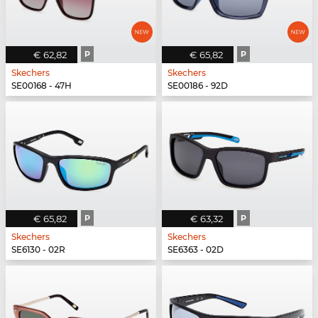
€ 62,82
P
€ 65,82
P
Skechers
Skechers
SE00168 - 47H
SE00186 - 92D
€ 65,82
P
€ 63,32
P
Skechers
Skechers
SE6130 - 02R
SE6363 - 02D