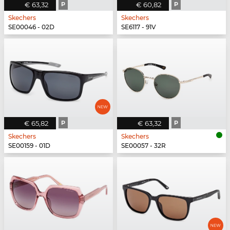
€ 63,32
P
€ 60,82
P
Skechers
Skechers
SE00046 - 02D
SE6117 - 91V
€ 65,82
P
€ 63,32
P
Skechers
Skechers
SE00159 - 01D
SE00057 - 32R