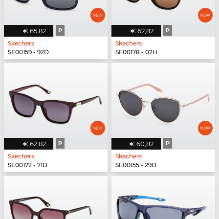
€ 65,82
P
€ 62,82
P
Skechers
Skechers
SE00159 - 92D
SE00178 - 02H
€ 62,82
P
€ 60,82
P
Skechers
Skechers
SE00172 - 71D
SE00155 - 29D