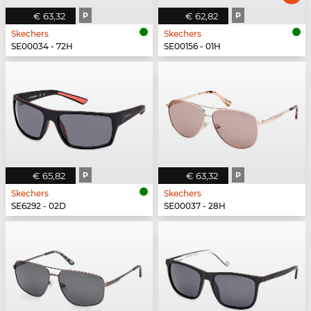
€ 63,32
P
€ 62,82
P
Skechers
Skechers
SE00034 - 72H
SE00156 - 01H
€ 65,82
P
€ 63,32
P
Skechers
Skechers
SE6292 - 02D
SE00037 - 28H