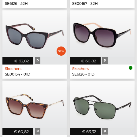
SE6126 - 52H
SE00167 - 32H
€ 62,82
P
€ 60,82
P
Skechers
Skechers
SE00154 - 01D
SE6126 - 01D
€ 60,82
P
€ 63,32
P