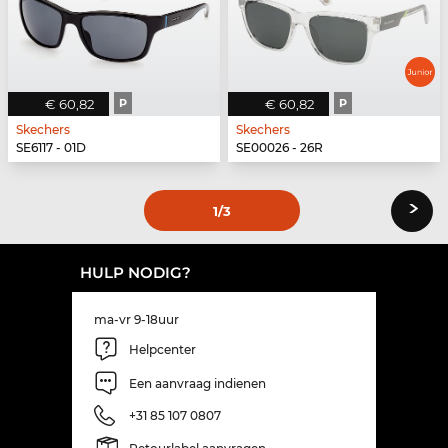
€ 60,82
P
€ 60,82
P
Skechers
Skechers
SE6117 - 01D
SE00026 - 26R
›
1
/3
HULP NODIG?
ma-vr 9-18uur
Helpcenter
Een aanvraag indienen
+31 85 107 0807