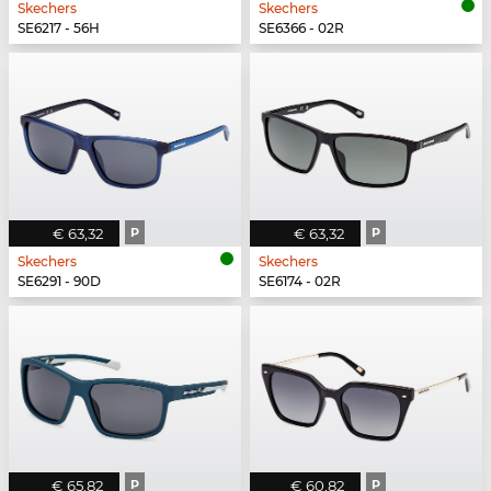
Skechers
Skechers
SE6217 - 56H
SE6366 - 02R
€ 63,32
P
€ 63,32
P
Skechers
Skechers
SE6291 - 90D
SE6174 - 02R
€ 65,82
P
€ 60,82
P