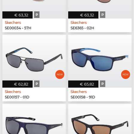
€ 63,32
P
€ 63,32
P
Skechers
Skechers
SE00034 - 57H
SE6365 - 02H
€ 62,82
P
€ 65,82
P
Skechers
Skechers
SE00157 - 01D
SE00158 - 91D