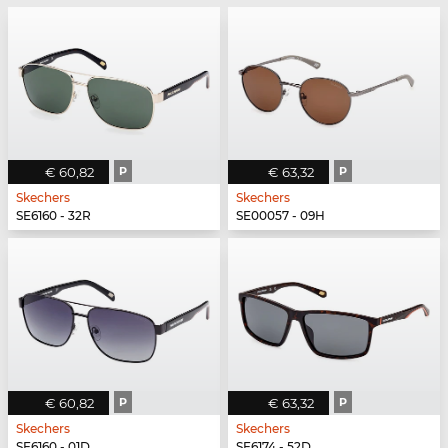
€ 60,82
P
€ 63,32
P
Skechers
Skechers
SE6160 - 32R
SE00057 - 09H
€ 60,82
P
€ 63,32
P
Skechers
Skechers
SE6160 - 01D
SE6174 - 52D