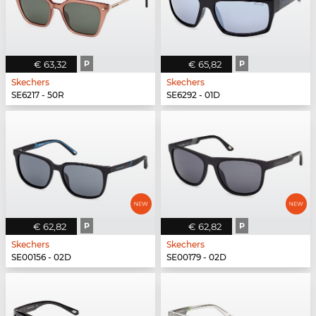
€ 63,32
P
€ 65,82
P
Skechers
Skechers
SE6217 - 50R
SE6292 - 01D
€ 62,82
P
€ 62,82
P
Skechers
Skechers
SE00156 - 02D
SE00179 - 02D