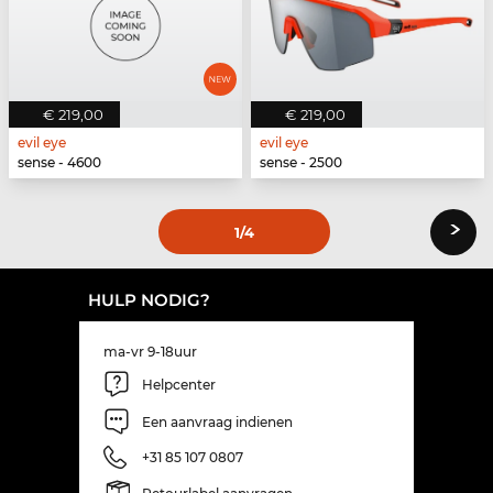
€ 219,00
€ 219,00
evil eye
evil eye
sense - 4600
sense - 2500
›
1
/4
HULP NODIG?
ma-vr 9-18uur
Helpcenter
Een aanvraag indienen
+31 85 107 0807