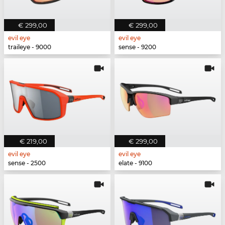
€ 299,00
€ 299,00
evil eye
evil eye
traileye - 9000
sense - 9200
€ 219,00
€ 299,00
evil eye
evil eye
sense - 2500
elate - 9100