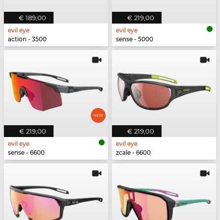
€ 189,00
€ 219,00
evil eye
evil eye
action - 3500
sense - 5000
€ 219,00
€ 219,00
evil eye
evil eye
sense - 6600
zcale - 6600