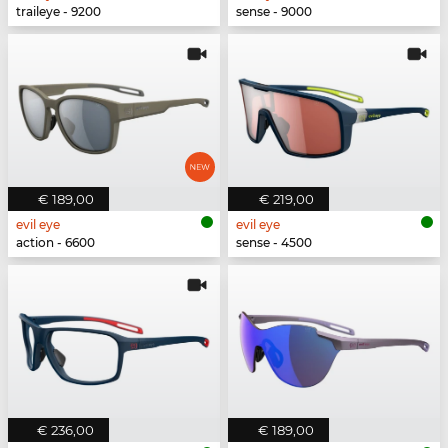
traileye - 9200
sense - 9000
€ 189,00
€ 219,00
evil eye
evil eye
action - 6600
sense - 4500
€ 236,00
€ 189,00