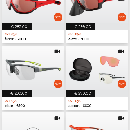
€ 285,00
€ 299,00
evil eye
evil eye
fusor - 3000
elate - 3000
€ 299,00
€ 279,00
evil eye
evil eye
elate - 6500
action - 6600