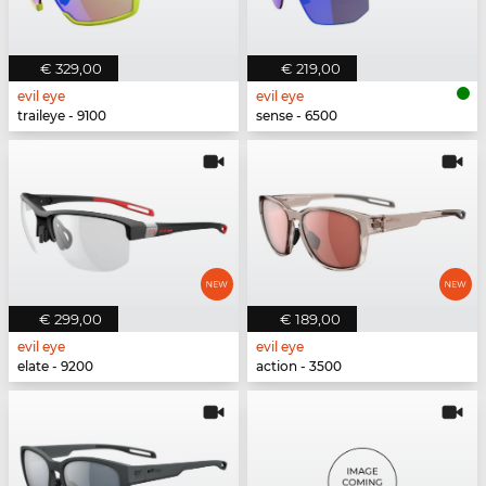
€ 329,00
€ 219,00
evil eye
evil eye
traileye - 9100
sense - 6500
€ 299,00
€ 189,00
evil eye
evil eye
elate - 9200
action - 3500